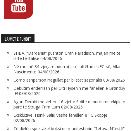
LAJMET E FUNDIT
SHBA, “Dardania” pushton Gran Paradison, majën më të
lartë të Italisë
04/08/2026
Në moshë 34-vjeçare ndërroi jetë luftëtari i UFC-së, Allan
Nascimento
04/08/2026
Como ashpërson rregullat për biletat sezonale!
03/08/2026
Debutim ëndërrash për Olti Hysenin me fanellën e Brøndby
IF!
03/08/2026
Agon Demiri me vetëm 16 vjet e 6 ditë debutoi me ekipin e
parë të Struga Trim Lum
02/08/2026
Ekskluzive, Fisnik Saliu veshë fanellën e FC Skopje
02/08/2026
Të dielën spektakël boksi në manifestimin “Tetova N’festë”