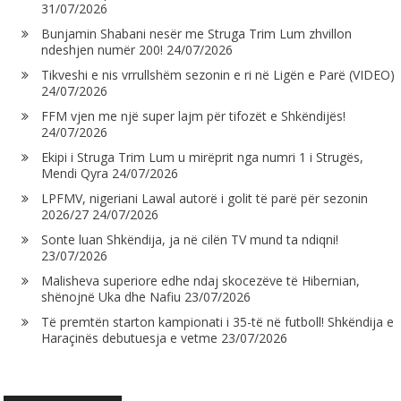
31/07/2026
Bunjamin Shabani nesër me Struga Trim Lum zhvillon
ndeshjen numër 200!
24/07/2026
Tikveshi e nis vrrullshëm sezonin e ri në Ligën e Parë (VIDEO)
24/07/2026
FFM vjen me një super lajm për tifozët e Shkëndijës!
24/07/2026
Ekipi i Struga Trim Lum u mirëprit nga numri 1 i Strugës,
Mendi Qyra
24/07/2026
LPFMV, nigeriani Lawal autorë i golit të parë për sezonin
2026/27
24/07/2026
Sonte luan Shkëndija, ja në cilën TV mund ta ndiqni!
23/07/2026
Malisheva superiore edhe ndaj skocezëve të Hibernian,
shënojnë Uka dhe Nafiu
23/07/2026
Të premtën starton kampionati i 35-të në futboll! Shkëndija e
Haraçinës debutuesja e vetme
23/07/2026