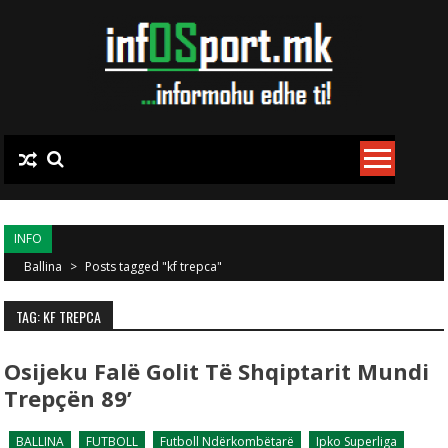
Skip to content
INFO
Ballina
>
Posts tagged "kf trepca"
TAG: KF TREPCA
Osijeku Falë Golit Të Shqiptarit Mundi
Trepçën 89’
BALLINA
FUTBOLL
Futboll Ndërkombëtarë
Ipko Superliga