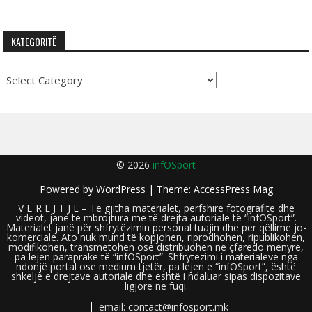
KATEGORITË
Kategoritë
© 2026
infOSport
Powered by
WordPress
| Theme:
AccessPress Mag
V Ë R E J T J E – Të gjitha materialet, përfshirë fotografitë dhe
videot, janë të mbrojtura me të drejta autoriale të “infOSport”.
Materialet janë për shfrytëzimin personal tuajin dhe për qëllime jo-
komerciale. Ato nuk mund të kopjohen, riprodhohen, ripublikohen,
modifikohen, transmetohen ose distribuohen në çfarëdo mënyre,
pa lejen paraprake të “infOSport”. Shfrytëzimi i materialeve nga
ndonjë portal ose medium tjetër, pa lejen e “infOSport”, është
shkelje e drejtave autoriale dhe është i ndaluar sipas dispozitave
ligjore në fuqi.
email: contact@infosport.mk