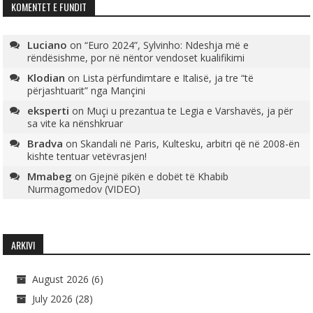
KOMENTET E FUNDIT
Luciano
on
“Euro 2024”, Sylvinho: Ndeshja më e
rëndësishme, por në nëntor vendoset kualifikimi
Klodian
on
Lista përfundimtare e Italisë, ja tre “të
përjashtuarit” nga Mançini
eksperti
on
Muçi u prezantua te Legia e Varshavës, ja për
sa vite ka nënshkruar
Bradva
on
Skandali në Paris, Kultesku, arbitri që në 2008-ën
kishte tentuar vetëvrasjen!
Mmabeg
on
Gjejnë pikën e dobët të Khabib
Nurmagomedov (VIDEO)
ARKIVI
August 2026
(6)
July 2026
(28)