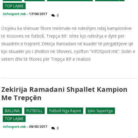
TOP LAJME
infosport.mk
-
17/06/2017
0
Osijeku ka shënuar fitore minimale në ndeshjen ndaj kampionëve
të Kosovës në futboll, Trepça 89’. Ishte kjo ndeshja e dytë për
skuadrën e trajnerit Zekirja Ramadani në kuadër të përgatitjeve që
kjo skuadër po i zhvillon në Slloveni, njofton “infOSport.mk”. Golin e
vetëm dhe të fitores për Trepça 89’ e realizoi
Zekirija Ramadani Shpallet Kampion
Me Trepçën
BALLINA
FUTBOLL
Futboll Nga Rajoni
Ipko Superliga
TOP LAJME
infosport.mk
-
09/05/2017
0