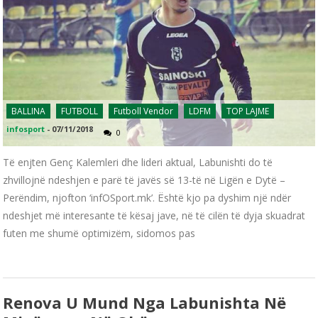
BALLINA
FUTBOLL
Futboll Vendor
LDFM
TOP LAJME
infosport
-
07/11/2018
0
Të enjten Genç Kalemleri dhe lideri aktual, Labunishti do të
zhvillojnë ndeshjen e parë të javës së 13-të në Ligën e Dytë –
Perëndim, njofton ‘infOSport.mk’. Është kjo pa dyshim një ndër
ndeshjet më interesante të kësaj jave, në të cilën të dyja skuadrat
futen me shumë optimizëm, sidomos pas
Renova U Mund Nga Labunishta Në