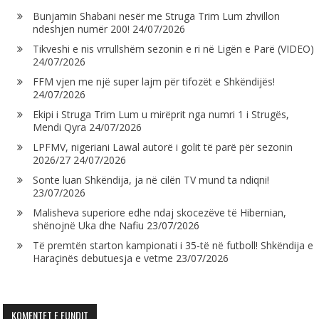
Bunjamin Shabani nesër me Struga Trim Lum zhvillon
ndeshjen numër 200!
24/07/2026
Tikveshi e nis vrrullshëm sezonin e ri në Ligën e Parë (VIDEO)
24/07/2026
FFM vjen me një super lajm për tifozët e Shkëndijës!
24/07/2026
Ekipi i Struga Trim Lum u mirëprit nga numri 1 i Strugës,
Mendi Qyra
24/07/2026
LPFMV, nigeriani Lawal autorë i golit të parë për sezonin
2026/27
24/07/2026
Sonte luan Shkëndija, ja në cilën TV mund ta ndiqni!
23/07/2026
Malisheva superiore edhe ndaj skocezëve të Hibernian,
shënojnë Uka dhe Nafiu
23/07/2026
Të premtën starton kampionati i 35-të në futboll! Shkëndija e
Haraçinës debutuesja e vetme
23/07/2026
KOMENTET E FUNDIT