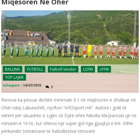
Miqësoren Në Ohër
BALLINA
FUTBOLL
Futboll Vendor
LDFM
LPFM
TOP LAJME
infosport
-
14/07/2018
0
Renova ka pësuar disfatë minimale 0:1 në miqësoren e zhvilluar në
Ohër ndaj Labunishtit, njofton “infOSport.mk”. Autorë i golit të
vetëm për skuadrën e Ligës së Dytë ishte Nikolla Kleçkaroski që në
minutën e 10-të, kur shënoi një super gol nga gjuajtja e lirë. Edhe
përkundër tentativave të futbollistëve tetovarë