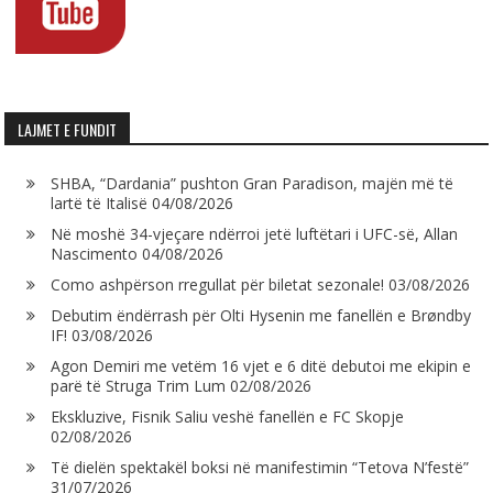
LAJMET E FUNDIT
SHBA, “Dardania” pushton Gran Paradison, majën më të
lartë të Italisë
04/08/2026
Në moshë 34-vjeçare ndërroi jetë luftëtari i UFC-së, Allan
Nascimento
04/08/2026
Como ashpërson rregullat për biletat sezonale!
03/08/2026
Debutim ëndërrash për Olti Hysenin me fanellën e Brøndby
IF!
03/08/2026
Agon Demiri me vetëm 16 vjet e 6 ditë debutoi me ekipin e
parë të Struga Trim Lum
02/08/2026
Ekskluzive, Fisnik Saliu veshë fanellën e FC Skopje
02/08/2026
Të dielën spektakël boksi në manifestimin “Tetova N’festë”
31/07/2026