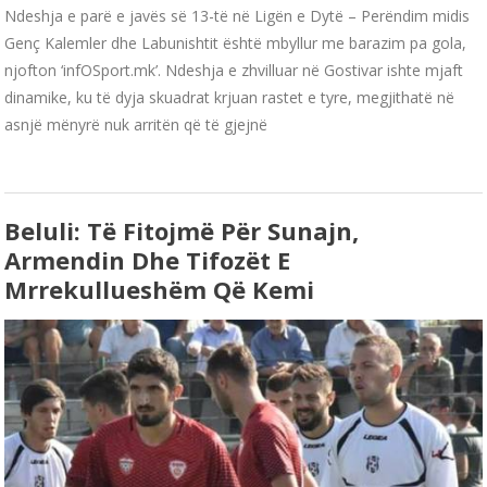
Ndeshja e parë e javës së 13-të në Ligën e Dytë – Perëndim midis
Genç Kalemler dhe Labunishtit është mbyllur me barazim pa gola,
njofton ‘infOSport.mk’. Ndeshja e zhvilluar në Gostivar ishte mjaft
dinamike, ku të dyja skuadrat krjuan rastet e tyre, megjithatë në
asnjë mënyrë nuk arritën që të gjejnë
Beluli: Të Fitojmë Për Sunajn,
Armendin Dhe Tifozët E
Mrrekullueshëm Që Kemi