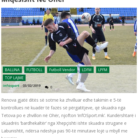
BALLINA
FUTBOLL
Futboll Vendor
LDFM
LPFM
TOP LAJME
infosport
-
03/02/2019
0
Renova gjatë ditës së sotme ka zhvilluar edhe takimin e 5-të
kontrollues në kuadër të fazës së përgatitjeve, që skuadra nga
Tetova po e zhvillon në Ohër, njofton ‘infOSport.mk’. Kundërshtarë i
skuadrës ‘bardhekaltër’ nga Xhepçishti ishte skuadra strugane e
Labunishtit, ndërsa ndeshja pas 90-të minutave lojë u mbyll me