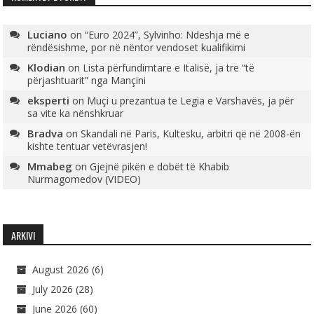
Luciano
on
“Euro 2024”, Sylvinho: Ndeshja më e
rëndësishme, por në nëntor vendoset kualifikimi
Klodian
on
Lista përfundimtare e Italisë, ja tre “të
përjashtuarit” nga Mançini
eksperti
on
Muçi u prezantua te Legia e Varshavës, ja për
sa vite ka nënshkruar
Bradva
on
Skandali në Paris, Kultesku, arbitri që në 2008-ën
kishte tentuar vetëvrasjen!
Mmabeg
on
Gjejnë pikën e dobët të Khabib
Nurmagomedov (VIDEO)
ARKIVI
August 2026
(6)
July 2026
(28)
June 2026
(60)