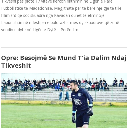
Tikveshi pas plotë 17 viteve kërkon rikthimin në Ligën e Parë
Futbollistike të Maqedonisë. Megjithatë për të bërë një gjë të tillë,
fillimisht që sot skuadra nga Kavadari duhet të eliminojë
Labunishtin në ndeshjen e balotazhit mes dy skuadrave që zunë
vendin e dytë në Ligën e Dytë – Perëndim
Opre: Besojmë Se Mund T’ia Dalim Ndaj
Tikveshit