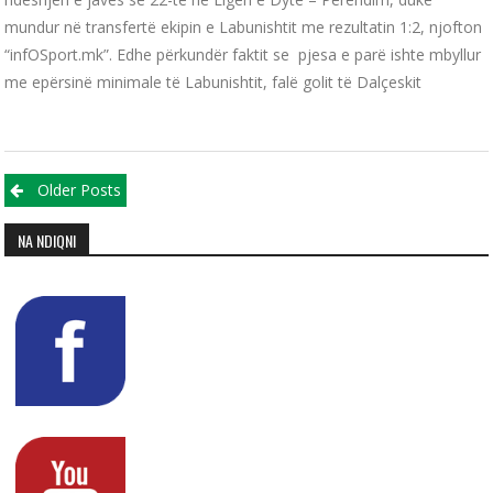
mundur në transfertë ekipin e Labunishtit me rezultatin 1:2, njofton
“infOSport.mk”. Edhe përkundër faktit se pjesa e parë ishte mbyllur
me epërsinë minimale të Labunishtit, falë golit të Dalçeskit
Posts navigation
Older Posts
NA NDIQNI