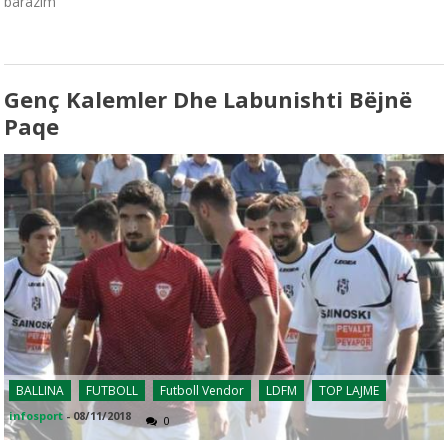
barazim
Genç Kalemler Dhe Labunishti Bëjnë
Paqe
BALLINA
FUTBOLL
Futboll Vendor
LDFM
TOP LAJME
infosport
-
08/11/2018
0