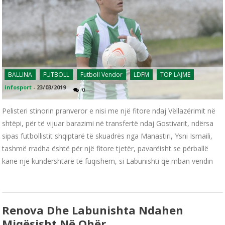
BALLINA
FUTBOLL
Futboll Vendor
LDFM
TOP LAJME
infosport
-
23/03/2019
0
Pelisteri stinorin pranveror e nisi me një fitore ndaj Vëllazërimit në
shtëpi, për të vijuar barazimi në transfertë ndaj Gostivarit, ndërsa
sipas futbollistit shqiptarë të skuadrës nga Manastiri, Ysni Ismaili,
tashmë rradha është për një fitore tjetër, pavarëisht se përballë
kanë një kundërshtarë të fuqishëm, si Labunishti që mban vendin
Renova Dhe Labunishta Ndahen
Miqësisht Në Ohër