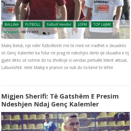
BALLINA
FUTBOLL
Futboll Vendor
LDFM
TOP LAJME
infosport
-
08/11/2018
0
Maliq Beluli, një ndër futbollistët më të mirë në rradhët e skuadrës
së Genç Kalemler ka folur në prag të ndeshjes derbi që skuadra e tij
gjatë ditës së sotme do ta zhvillojë si vendas përballë liderit aktual,
Labunishtit. Vetë Maliqi e pranon se nuk do ta kenë të lehtë
Migjen Sherifi: Të Gatshëm E Presim
Ndeshjen Ndaj Genç Kalemler