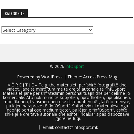
KATEGORITË
Kategoritë
© 2026
infOSport
Powered by
WordPress
| Theme:
AccessPress Mag
V Ë R E J T J E – Të gjitha materialet, përfshirë fotografitë dhe
videot, janë të mbrojtura me të drejta autoriale të “infOSport”.
Materialet janë për shfrytëzimin personal tuajin dhe për qëllime jo-
komerciale. Ato nuk mund të kopjohen, riprodhohen, ripublikohen,
modifikohen, transmetohen ose distribuohen në çfarëdo mënyre,
pa lejen paraprake të “infOSport”. Shfrytëzimi i materialeve nga
ndonjë portal ose medium tjetër, pa lejen e “infOSport”, është
shkelje e drejtave autoriale dhe është i ndaluar sipas dispozitave
ligjore në fuqi.
email: contact@infosport.mk