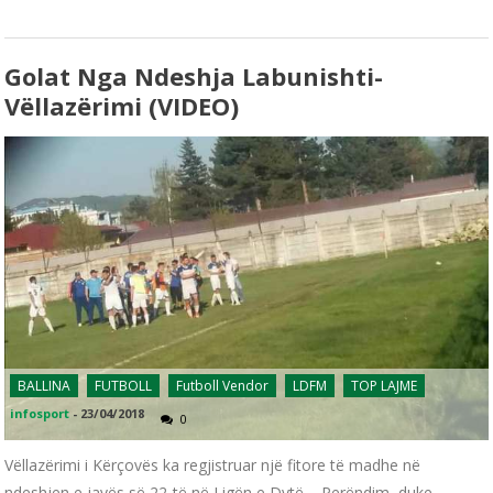
Golat Nga Ndeshja Labunishti-
Vëllazërimi (VIDEO)
BALLINA
FUTBOLL
Futboll Vendor
LDFM
TOP LAJME
infosport
-
23/04/2018
0
Vëllazërimi i Kërçovës ka regjistruar një fitore të madhe në
ndeshjen e javës së 22-të në Ligën e Dytë – Perëndim, duke