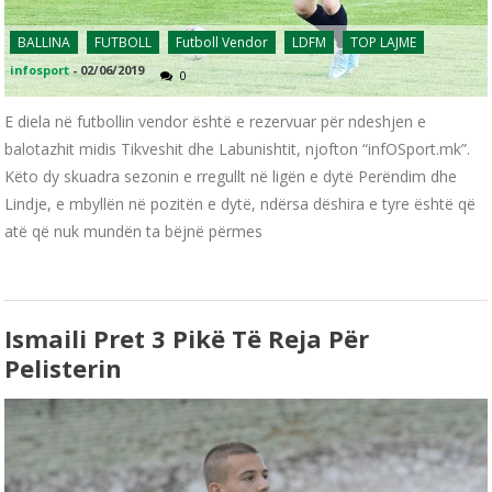
BALLINA
FUTBOLL
Futboll Vendor
LDFM
TOP LAJME
infosport
-
02/06/2019
0
E diela në futbollin vendor është e rezervuar për ndeshjen e
balotazhit midis Tikveshit dhe Labunishtit, njofton “infOSport.mk”.
Këto dy skuadra sezonin e rregullt në ligën e dytë Perëndim dhe
Lindje, e mbyllën në pozitën e dytë, ndërsa dëshira e tyre është që
atë që nuk mundën ta bëjnë përmes
Ismaili Pret 3 Pikë Të Reja Për
Pelisterin