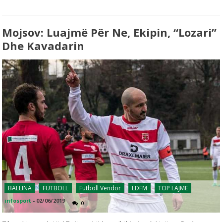
Mojsov: Luajmë Për Ne, Ekipin, “Lozari”
Dhe Kavadarin
BALLINA
FUTBOLL
Futboll Vendor
LDFM
TOP LAJME
infosport
-
02/06/2019
0