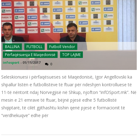
BALLINA
FUTBOLL
Futboll Vendor
Përfaqësuesja E Maqedonisë
TOP LAJME
infosport
-
01/11/2017
0
Seleskionuesi i përfaqësueses së Maqedonisë, Igor Angellovski ka
shpallur listën e futbollistëve të ftuar për ndeshjen kontrolluese të
11-të nëntorit ndaj Norvegjisë në Shkup, njofton “infOSport.mk”. Në
mesin e 21 emrave të ftuar, bëjnë pjesë edhe 5 futbollistë
shqiptarë, të cilët gjithashtu kishin qenë pjesë e formacionit të
“verdhekuqve” edhe për