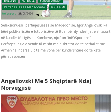
BALLINA
FUTBOLL
Futboll Vendor
Përfaqësuesja E Maqedonisë
TOP LAJME
infosport
-
28/08/2020
0
Seleksionuesi i përfaqësueses së Maqedonisë, Igor Angellovski ka
bërë publike listën e futbollistëve të ftuar për dy ndeshjet e shtatorit
në kuadër të Ligës së Kombeve, njofton “infOSport.mk”.
Përfaqësuesja e vendit fillimisht me 5 shtator do të përballet me
Armeninë, ndërsa 3 ditë më vonë për kundërshtarë do të ketë
përfaqësuesen
Angellovski Me 5 Shqiptarë Ndaj
Norvegjisë