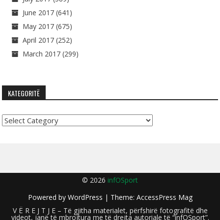
June 2017
(641)
May 2017
(675)
April 2017
(252)
March 2017
(299)
KATEGORITË
Kategoritë
© 2026
infOSport
Powered by
WordPress
| Theme:
AccessPress Mag
V Ë R E J T J E – Të gjitha materialet, përfshirë fotografitë dhe
videot, janë të mbrojtura me të drejta autoriale të “infOSport”.