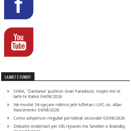
LAJMET E FUNDIT
SHBA, “Dardania” pushton Gran Paradison, majën më të
lartë të Italisë
04/08/2026
Në moshë 34-vjeçare ndërroi jetë luftëtari i UFC-së, Allan
Nascimento
04/08/2026
Como ashpërson rregullat për biletat sezonale!
03/08/2026
Debutim ëndërrash për Olti Hysenin me fanellën e Brøndby