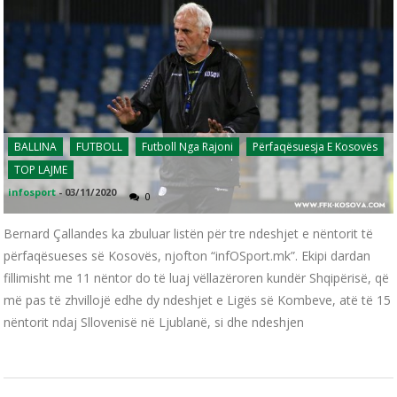
BALLINA
FUTBOLL
Futboll Nga Rajoni
Përfaqësuesja E Kosovës
TOP LAJME
infosport
-
03/11/2020
0
Bernard Çallandes ka zbuluar listën për tre ndeshjet e nëntorit të
përfaqësueses së Kosovës, njofton “infOSport.mk”. Ekipi dardan
fillimisht me 11 nëntor do të luaj vëllazëroren kundër Shqipërisë, që
më pas të zhvillojë edhe dy ndeshjet e Ligës së Kombeve, atë të 15
nëntorit ndaj Sllovenisë në Ljublanë, si dhe ndeshjen