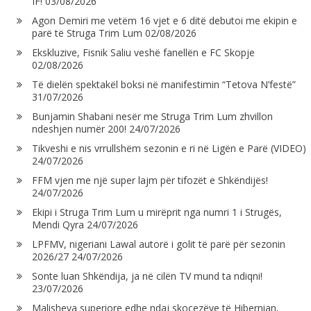
IF!
03/08/2026
Agon Demiri me vetëm 16 vjet e 6 ditë debutoi me ekipin e
parë të Struga Trim Lum
02/08/2026
Ekskluzive, Fisnik Saliu veshë fanellën e FC Skopje
02/08/2026
Të dielën spektakël boksi në manifestimin “Tetova N’festë”
31/07/2026
Bunjamin Shabani nesër me Struga Trim Lum zhvillon
ndeshjen numër 200!
24/07/2026
Tikveshi e nis vrrullshëm sezonin e ri në Ligën e Parë (VIDEO)
24/07/2026
FFM vjen me një super lajm për tifozët e Shkëndijës!
24/07/2026
Ekipi i Struga Trim Lum u mirëprit nga numri 1 i Strugës,
Mendi Qyra
24/07/2026
LPFMV, nigeriani Lawal autorë i golit të parë për sezonin
2026/27
24/07/2026
Sonte luan Shkëndija, ja në cilën TV mund ta ndiqni!
23/07/2026
Malisheva superiore edhe ndaj skocezëve të Hibernian,