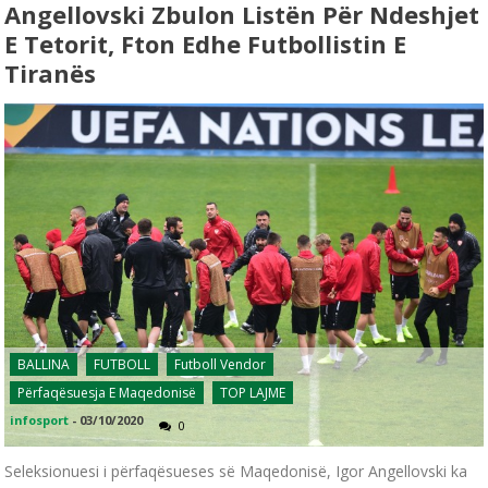
Angellovski Zbulon Listën Për Ndeshjet
E Tetorit, Fton Edhe Futbollistin E
Tiranës
BALLINA
FUTBOLL
Futboll Vendor
Përfaqësuesja E Maqedonisë
TOP LAJME
infosport
-
03/10/2020
0
Seleksionuesi i përfaqësueses së Maqedonisë, Igor Angellovski ka