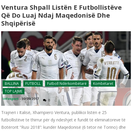
Ventura Shpall Listën E Futbollistëve
Që Do Luaj Ndaj Maqedonisë Dhe
Shqipërisë
BALLINA
FUTBOLL
Futboll Ndërkombëtarë
Kombëtaret
TOP LAJME
infosport
-
30/09/2017
0
Trajneri i Italisë, Xhampiero Ventura, publikoi listën e 25
futbollistëve te thirrur për dy ndeshjet e fundit të eliminatoreve të
Botërorit “Rusi 2018”: kundër Maqedonisë (6 tetor në Torino) dhe