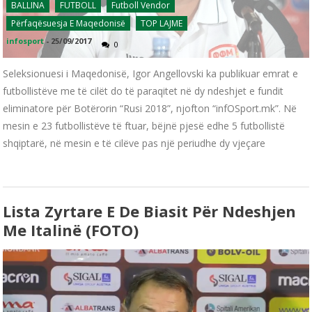
BALLINA
FUTBOLL
Futboll Vendor
Përfaqësuesja E Maqedonisë
TOP LAJME
infosport
-
25/09/2017
0
Seleksionuesi i Maqedonisë, Igor Angellovski ka publikuar emrat e
futbollistëve me të cilët do të paraqitet në dy ndeshjet e fundit
eliminatore për Botërorin “Rusi 2018”, njofton “infOSport.mk”. Në
mesin e 23 futbollistëve të ftuar, bëjnë pjesë edhe 5 futbollistë
shqiptarë, në mesin e të cilëve pas një periudhe dy vjeçare
Lista Zyrtare E De Biasit Për Ndeshjen
Me Italinë (FOTO)