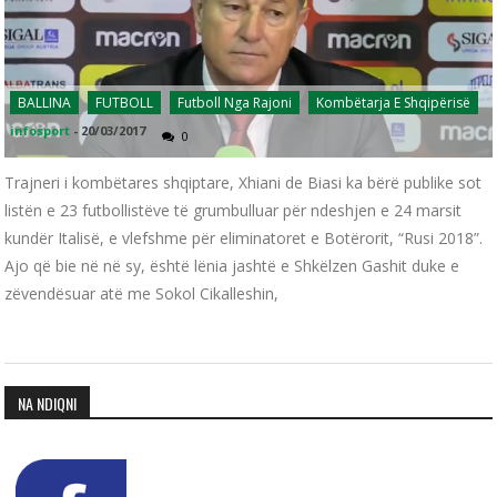
BALLINA
FUTBOLL
Futboll Nga Rajoni
Kombëtarja E Shqipërisë
infosport
-
20/03/2017
0
Trajneri i kombëtares shqiptare, Xhiani de Biasi ka bërë publike sot
listën e 23 futbollistëve të grumbulluar për ndeshjen e 24 marsit
kundër Italisë, e vlefshme për eliminatoret e Botërorit, “Rusi 2018”.
Ajo që bie në në sy, është lënia jashtë e Shkëlzen Gashit duke e
zëvendësuar atë me Sokol Cikalleshin,
NA NDIQNI