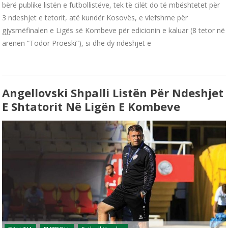
bërë publike listën e futbollistëve, tek të cilët do të mbështetet për
3 ndeshjet e tetorit, atë kundër Kosovës, e vlefshme për
gjysmëfinalen e Ligës së Kombeve për edicionin e kaluar (8 tetor në
arenën “Todor Proeski”), si dhe dy ndeshjet e
Angellovski Shpalli Listën Për Ndeshjet
E Shtatorit Në Ligën E Kombeve