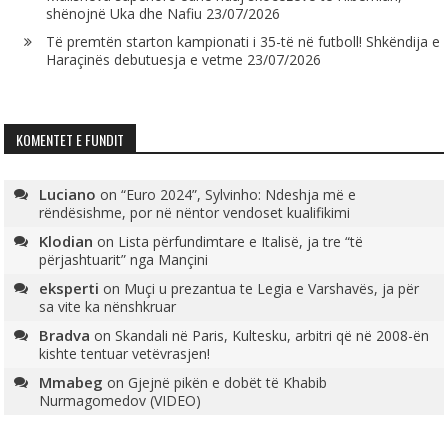
shënojnë Uka dhe Nafiu
23/07/2026
Të premtën starton kampionati i 35-të në futboll! Shkëndija e
Haraçinës debutuesja e vetme
23/07/2026
KOMENTET E FUNDIT
Luciano
on
“Euro 2024”, Sylvinho: Ndeshja më e
rëndësishme, por në nëntor vendoset kualifikimi
Klodian
on
Lista përfundimtare e Italisë, ja tre “të
përjashtuarit” nga Mançini
eksperti
on
Muçi u prezantua te Legia e Varshavës, ja për
sa vite ka nënshkruar
Bradva
on
Skandali në Paris, Kultesku, arbitri që në 2008-ën
kishte tentuar vetëvrasjen!
Mmabeg
on
Gjejnë pikën e dobët të Khabib
Nurmagomedov (VIDEO)