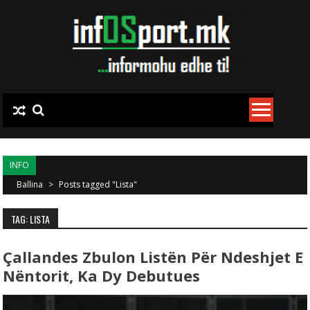
Skip to content
INFO
Ballina
>
Posts tagged "Lista"
TAG: LISTA
Çallandes Zbulon Listën Për Ndeshjet E
Nëntorit, Ka Dy Debutues