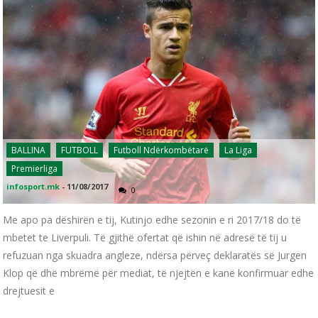
BALLINA
FUTBOLL
Futboll Ndërkombëtarë
La Liga
Premierliga
infosport.mk
-
11/08/2017
0
Me apo pa dëshirën e tij, Kutinjo edhe sezonin e ri 2017/18 do të
mbetet te Liverpuli. Të gjithë ofertat që ishin në adresë të tij u
refuzuan nga skuadra angleze, ndërsa përveç deklaratës së Jurgen
Klop që dhë mbrëmë për mediat, të njejtën e kanë konfirmuar edhe
drejtuesit e