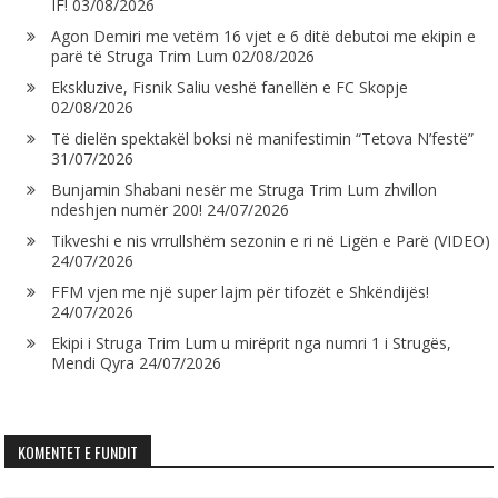
IF!
03/08/2026
Agon Demiri me vetëm 16 vjet e 6 ditë debutoi me ekipin e
parë të Struga Trim Lum
02/08/2026
Ekskluzive, Fisnik Saliu veshë fanellën e FC Skopje
02/08/2026
Të dielën spektakël boksi në manifestimin “Tetova N’festë”
31/07/2026
Bunjamin Shabani nesër me Struga Trim Lum zhvillon
ndeshjen numër 200!
24/07/2026
Tikveshi e nis vrrullshëm sezonin e ri në Ligën e Parë (VIDEO)
24/07/2026
FFM vjen me një super lajm për tifozët e Shkëndijës!
24/07/2026
Ekipi i Struga Trim Lum u mirëprit nga numri 1 i Strugës,
Mendi Qyra
24/07/2026
KOMENTET E FUNDIT