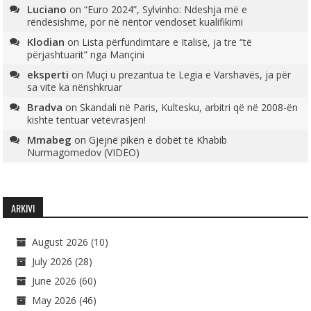
Luciano
on
“Euro 2024”, Sylvinho: Ndeshja më e
rëndësishme, por në nëntor vendoset kualifikimi
Klodian
on
Lista përfundimtare e Italisë, ja tre “të
përjashtuarit” nga Mançini
eksperti
on
Muçi u prezantua te Legia e Varshavës, ja për
sa vite ka nënshkruar
Bradva
on
Skandali në Paris, Kultesku, arbitri që në 2008-ën
kishte tentuar vetëvrasjen!
Mmabeg
on
Gjejnë pikën e dobët të Khabib
Nurmagomedov (VIDEO)
ARKIVI
August 2026
(10)
July 2026
(28)
June 2026
(60)
May 2026
(46)