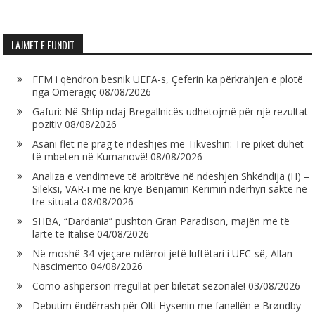
LAJMET E FUNDIT
FFM i qëndron besnik UEFA-s, Çeferin ka përkrahjen e plotë
nga Omeragiç
08/08/2026
Gafuri: Në Shtip ndaj Bregallnicës udhëtojmë për një rezultat
pozitiv
08/08/2026
Asani flet në prag të ndeshjes me Tikveshin: Tre pikët duhet
të mbeten në Kumanovë!
08/08/2026
Analiza e vendimeve të arbitrëve në ndeshjen Shkëndija (H) –
Sileksi, VAR-i me në krye Benjamin Kerimin ndërhyri saktë në
tre situata
08/08/2026
SHBA, “Dardania” pushton Gran Paradison, majën më të
lartë të Italisë
04/08/2026
Në moshë 34-vjeçare ndërroi jetë luftëtari i UFC-së, Allan
Nascimento
04/08/2026
Como ashpërson rregullat për biletat sezonale!
03/08/2026
Debutim ëndërrash për Olti Hysenin me fanellën e Brøndby