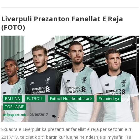
Liverpuli Prezanton Fanellat E Reja
(FOTO)
BALLINA
FUTBOLL
Futboll Ndërkombëtarë
Premierliga
TOP LAJME
infosport.mk
-
02/06/2017
0
Skuadra e Liverpulit ka prezantuar fanellat e reja për sezonin e ri
2017/18, të cilat do t’i bartin kur luajnë në ndeshje si mysafir. Të