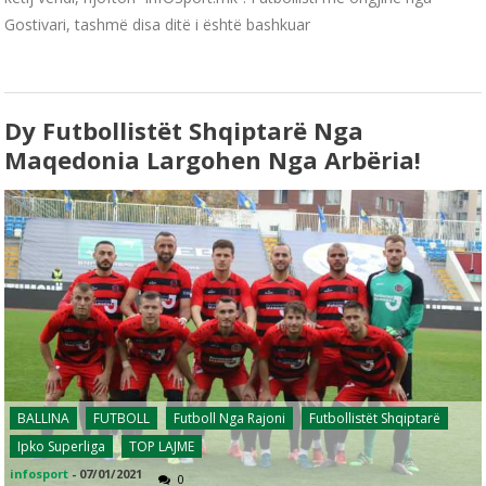
Gostivari, tashmë disa ditë i është bashkuar
Dy Futbollistët Shqiptarë Nga
Maqedonia Largohen Nga Arbëria!
BALLINA
FUTBOLL
Futboll Nga Rajoni
Futbollistët Shqiptarë
Ipko Superliga
TOP LAJME
infosport
-
07/01/2021
0