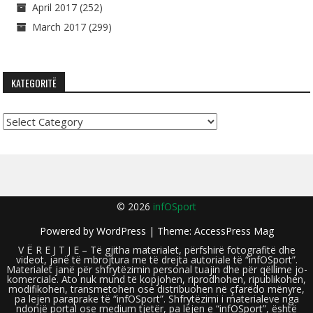
April 2017
(252)
March 2017
(299)
KATEGORITË
Kategoritë
© 2026
infOSport
Powered by
WordPress
| Theme:
AccessPress Mag
V Ë R E J T J E – Të gjitha materialet, përfshirë fotografitë dhe
videot, janë të mbrojtura me të drejta autoriale të “infOSport”.
Materialet janë për shfrytëzimin personal tuajin dhe për qëllime jo-
komerciale. Ato nuk mund të kopjohen, riprodhohen, ripublikohen,
modifikohen, transmetohen ose distribuohen në çfarëdo mënyre,
pa lejen paraprake të “infOSport”. Shfrytëzimi i materialeve nga
ndonjë portal ose medium tjetër, pa lejen e “infOSport”, është