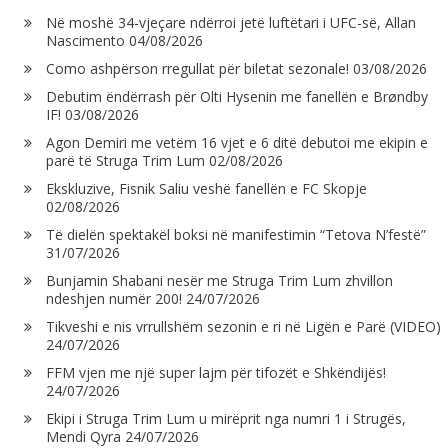
Në moshë 34-vjeçare ndërroi jetë luftëtari i UFC-së, Allan
Nascimento
04/08/2026
Como ashpërson rregullat për biletat sezonale!
03/08/2026
Debutim ëndërrash për Olti Hysenin me fanellën e Brøndby
IF!
03/08/2026
Agon Demiri me vetëm 16 vjet e 6 ditë debutoi me ekipin e
parë të Struga Trim Lum
02/08/2026
Ekskluzive, Fisnik Saliu veshë fanellën e FC Skopje
02/08/2026
Të dielën spektakël boksi në manifestimin “Tetova N’festë”
31/07/2026
Bunjamin Shabani nesër me Struga Trim Lum zhvillon
ndeshjen numër 200!
24/07/2026
Tikveshi e nis vrrullshëm sezonin e ri në Ligën e Parë (VIDEO)
24/07/2026
FFM vjen me një super lajm për tifozët e Shkëndijës!
24/07/2026
Ekipi i Struga Trim Lum u mirëprit nga numri 1 i Strugës,
Mendi Qyra
24/07/2026