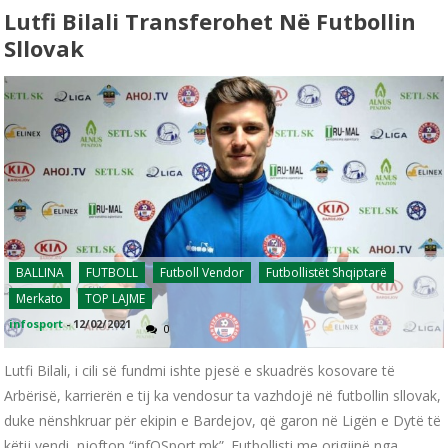
Lutfi Bilali Transferohet Në Futbollin
Sllovak
BALLINA
FUTBOLL
Futboll Vendor
Futbollistët Shqiptarë
Merkato
TOP LAJME
infosport
-
12/02/2021
0
Lutfi Bilali, i cili së fundmi ishte pjesë e skuadrës kosovare të
Arbërisë, karrierën e tij ka vendosur ta vazhdojë në futbollin sllovak,
duke nënshkruar për ekipin e Bardejov, që garon në Ligën e Dytë të
këtij vendi, njofton “infOSport.mk”. Futbollisti me origjinë nga