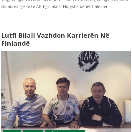
skuadrës greke të AP Eginiakos. Ndryshe bëhet fjalë për
Lutfi Bilali Vazhdon Karrierën Në
Finlandë