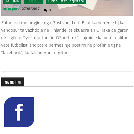
BALLINA
FUTBOLL
Futbollistët Shqiptarë
infosport
-
27/03/2017
0
Futbollisti me origjinë nga Gostivari, Lutfi Bilali karrierrën e tij ka
vendosur ta vazhdojë në Finlandë, te skuadra e FC Haka që garon
në Ligën e Dytë, njofton “infOSport.mk”. Lajmin e ka bërë të ditur
vetë futbollisti shqiptarë përmes një postimi në profilin e tij në
“facebook”, ku falënderon të gjithë
NA NDIQNI