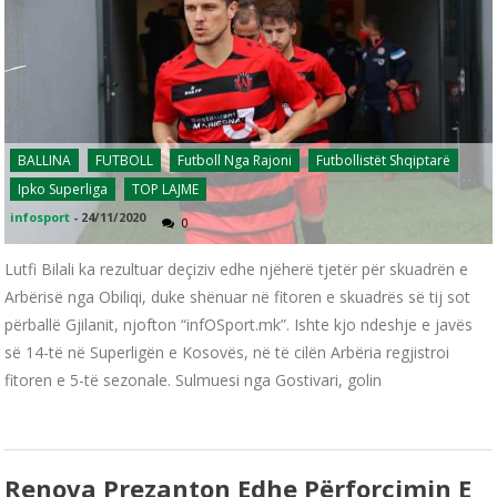
BALLINA
FUTBOLL
Futboll Nga Rajoni
Futbollistët Shqiptarë
Ipko Superliga
TOP LAJME
infosport
-
24/11/2020
0
Lutfi Bilali ka rezultuar deçiziv edhe njëherë tjetër për skuadrën e
Arbërisë nga Obiliqi, duke shënuar në fitoren e skuadrës së tij sot
përballë Gjilanit, njofton “infOSport.mk”. Ishte kjo ndeshje e javës
së 14-të në Superligën e Kosovës, në të cilën Arbëria regjistroi
fitoren e 5-të sezonale. Sulmuesi nga Gostivari, golin
Renova Prezanton Edhe Përforcimin E