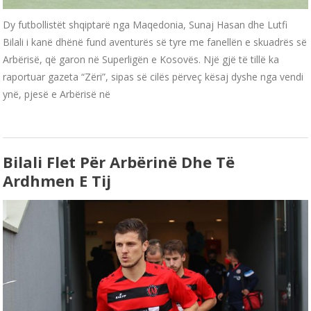
Dy futbollistët shqiptarë nga Maqedonia, Sunaj Hasan dhe Lutfi
Bilali i kanë dhënë fund aventurës së tyre me fanellën e skuadrës së
Arbërisë, që garon në Superligën e Kosovës. Një gjë të tillë ka
raportuar gazeta “Zëri”, sipas së cilës përveç kësaj dyshe nga vendi
ynë, pjesë e Arbërisë në
Bilali Flet Për Arbërinë Dhe Të
Ardhmen E Tij