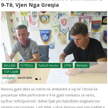
9-Të, Vjen Nga Greqia
BALLINA
FUTBOLL
Futboll Vendor
LPFM
Merkato
TOP LAJME
infosport
-
30/07/2018
0
Renova gjatë ditës së sotme në ambientet e saj në Tetovë ka
prezantuar edhe përforcimin e 9-të gjatë merkatos së verës,
njofton “infOSport.mk”. Bëhet fjalë për futbollistin shqiptarë me
origjinë nga Gostivari, Lutfi Bilali, i cili te Renova vjen nga rradhët e