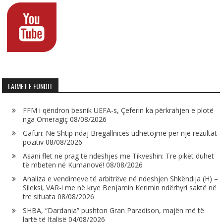
LAJMET E FUNDIT
FFM i qëndron besnik UEFA-s, Çeferin ka përkrahjen e plotë
nga Omeragiç
08/08/2026
Gafuri: Në Shtip ndaj Bregallnicës udhëtojmë për një rezultat
pozitiv
08/08/2026
Asani flet në prag të ndeshjes me Tikveshin: Tre pikët duhet
të mbeten në Kumanovë!
08/08/2026
Analiza e vendimeve të arbitrëve në ndeshjen Shkëndija (H) –
Sileksi, VAR-i me në krye Benjamin Kerimin ndërhyri saktë në
tre situata
08/08/2026
SHBA, “Dardania” pushton Gran Paradison, majën më të
lartë të Italisë
04/08/2026