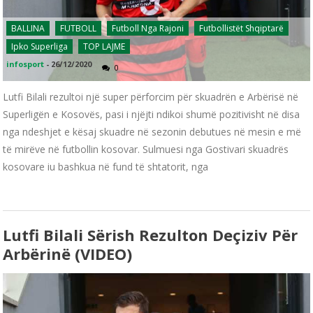
BALLINA
FUTBOLL
Futboll Nga Rajoni
Futbollistët Shqiptarë
Ipko Superliga
TOP LAJME
infosport
-
26/12/2020
0
Lutfi Bilali rezultoi një super përforcim për skuadrën e Arbërisë në
Superligën e Kosovës, pasi i njëjti ndikoi shumë pozitivisht në disa
nga ndeshjet e kësaj skuadre në sezonin debutues në mesin e më
të mirëve në futbollin kosovar. Sulmuesi nga Gostivari skuadrës
kosovare iu bashkua në fund të shtatorit, nga
Lutfi Bilali Sërish Rezulton Deçiziv Për
Arbërinë (VIDEO)