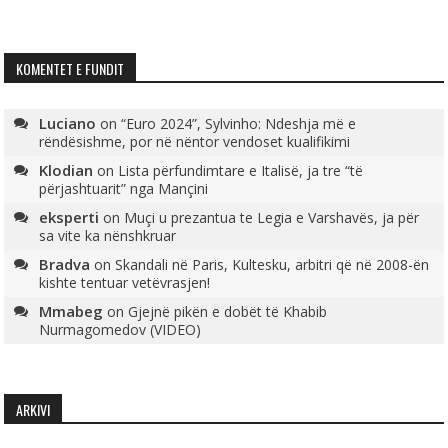
KOMENTET E FUNDIT
Luciano
on
“Euro 2024”, Sylvinho: Ndeshja më e
rëndësishme, por në nëntor vendoset kualifikimi
Klodian
on
Lista përfundimtare e Italisë, ja tre “të
përjashtuarit” nga Mançini
eksperti
on
Muçi u prezantua te Legia e Varshavës, ja për
sa vite ka nënshkruar
Bradva
on
Skandali në Paris, Kultesku, arbitri që në 2008-ën
kishte tentuar vetëvrasjen!
Mmabeg
on
Gjejnë pikën e dobët të Khabib
Nurmagomedov (VIDEO)
ARKIVI