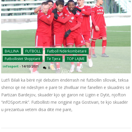
BALLINA
FUTBOLL
Futboll Ndërkombëtarë
Futbollistët Shqiptarë
Të Tjera
TOP LAJME
infosport
-
14/02/2021
0
Lutfi Bilali ka bërë një debutim ëndërrash në futbollin sllovak, teksa
shënoi që në ndeshjen e parë të zhvilluar me fanellën e skuadrës së
Partizan Bardejov, skuadër kjo që garon në Ligën e Dytë, njofton
“infOSport.mk”. Futbollisti me origjinë nga Gostivari, te kjo skuadër
u prezantua vetëm disa ditë më parë,