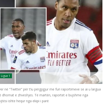
Ligue 1
r në “Twitter” për t’iu përgjigjur me furi raportimeve se ai u largua
ve në dhomat e zhveshjes. Të martën, raportet e bujshme nga
ësi ishte hequr nga ekipi i parë