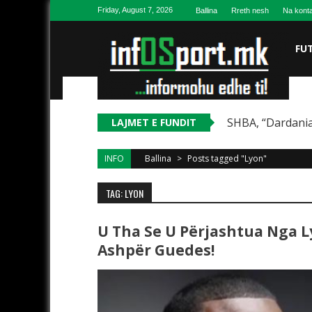
Skip to content
Friday, August 7, 2026
Ballina
Rreth nesh
Na konta
FU
SHBA, “Dardania
LAJMET E FUNDIT
INFO
Ballina
>
Posts tagged "Lyon"
TAG: LYON
U Tha Se U Përjashtua Nga L
Ashpër Guedes!