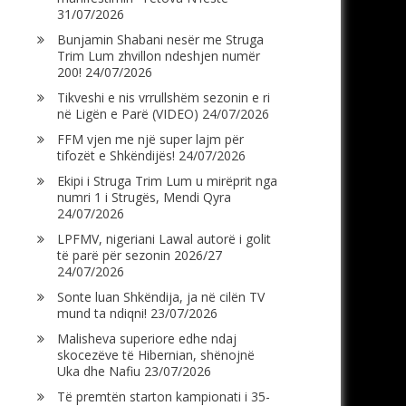
31/07/2026
Bunjamin Shabani nesër me Struga
Trim Lum zhvillon ndeshjen numër
200!
24/07/2026
Tikveshi e nis vrrullshëm sezonin e ri
në Ligën e Parë (VIDEO)
24/07/2026
FFM vjen me një super lajm për
tifozët e Shkëndijës!
24/07/2026
Ekipi i Struga Trim Lum u mirëprit nga
numri 1 i Strugës, Mendi Qyra
24/07/2026
LPFMV, nigeriani Lawal autorë i golit
të parë për sezonin 2026/27
24/07/2026
Sonte luan Shkëndija, ja në cilën TV
mund ta ndiqni!
23/07/2026
Malisheva superiore edhe ndaj
skocezëve të Hibernian, shënojnë
Uka dhe Nafiu
23/07/2026
Të premtën starton kampionati i 35-