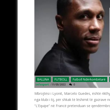
BALLINA
FUTBOLL
Futboll Ndërkombëtarë
infosport
-
11/05/2022
0
Mbrojtësi i Lyonit, Marcelo Guedes, është rikthye
nga klubi i tij, për shkak të lëshimit të gazra
“L’Equipe” në Francë pretenduan se qendërmbrojt