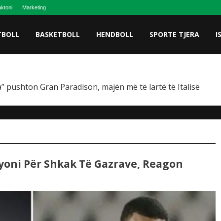
ktoni
Marketing
TBOLL
BASKETBOLL
HENDBOLL
SPORTE TJERA
I
” pushton Gran Paradison, majën më të lartë të Italisë
yoni Për Shkak Të Gazrave, Reagon