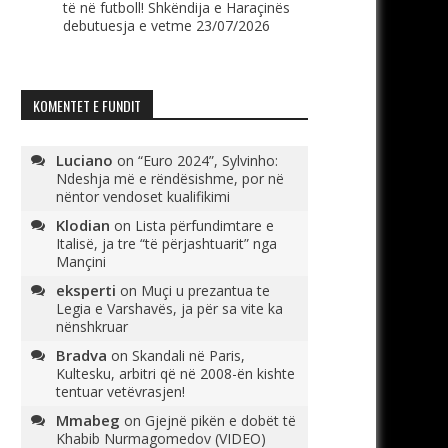
të në futboll! Shkëndija e Haraçinës
debutuesja e vetme
23/07/2026
KOMENTET E FUNDIT
Luciano
on
“Euro 2024”, Sylvinho:
Ndeshja më e rëndësishme, por në
nëntor vendoset kualifikimi
Klodian
on
Lista përfundimtare e
Italisë, ja tre “të përjashtuarit” nga
Mançini
eksperti
on
Muçi u prezantua te
Legia e Varshavës, ja për sa vite ka
nënshkruar
Bradva
on
Skandali në Paris,
Kultesku, arbitri që në 2008-ën kishte
tentuar vetëvrasjen!
Mmabeg
on
Gjejnë pikën e dobët të
Khabib Nurmagomedov (VIDEO)