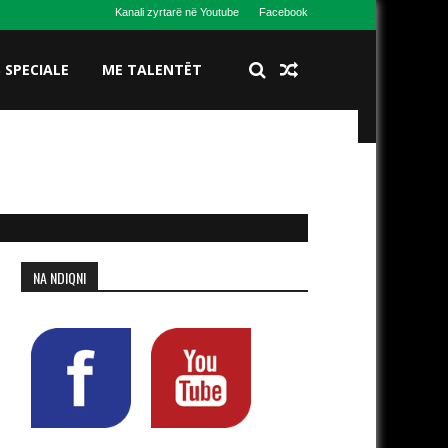
Kanali zyrtarë në Youtube
Facebook
S SPECIALE
ME TALENTËT
NA NDIQNI