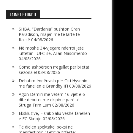
LAJMET E FUNDIT
SHBA, “Dardania” pushton Gran
Paradison, majën më të lartë të
Italisë
04/08/2026
Në moshë 34-vjeçare ndërroi jetë
luftëtari i UFC-së, Allan Nascimento
04/08/2026
Como ashpërson rregullat për biletat
sezonale!
03/08/2026
Debutim ëndërrash për Olti Hysenin
me fanellën e Brøndby IF!
03/08/2026
Agon Demiri me vetëm 16 vjet e 6
ditë debutoi me ekipin e parë të
Struga Trim Lum
02/08/2026
Ekskluzive, Fisnik Saliu veshë fanellën
e FC Skopje
02/08/2026
Të dielën spektakël boksi në
manifestimin “Tetova N’festë”