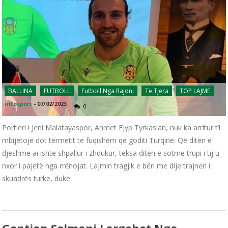
BALLINA
FUTBOLL
Futboll Nga Rajoni
Të Tjera
TOP LAJME
infosport
-
07/02/2023
0
Portieri i Jeni Malatayaspor, Ahmet Ejyp Tyrkaslan, nuk ka arritur t’i
mbijetojë dot tërmetit të fuqishëm që goditi Turqinë. Që ditën e
djeshme ai ishte shpallur i zhdukur, teksa ditën e sotme trupi i tij u
nxor i pajetë nga rrënojat. Lajmin tragjik e bëri me dije trajneri i
skuadrës turke, duke
Gentian Selmani Largohet Nga