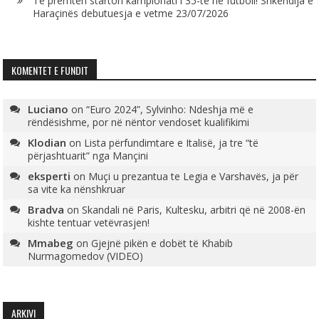
Të premtën starton kampionati i 35-të në futboll! Shkëndija e
Haraçinës debutuesja e vetme
23/07/2026
KOMENTET E FUNDIT
Luciano
on
“Euro 2024”, Sylvinho: Ndeshja më e
rëndësishme, por në nëntor vendoset kualifikimi
Klodian
on
Lista përfundimtare e Italisë, ja tre “të
përjashtuarit” nga Mançini
eksperti
on
Muçi u prezantua te Legia e Varshavës, ja për
sa vite ka nënshkruar
Bradva
on
Skandali në Paris, Kultesku, arbitri që në 2008-ën
kishte tentuar vetëvrasjen!
Mmabeg
on
Gjejnë pikën e dobët të Khabib
Nurmagomedov (VIDEO)
ARKIVI