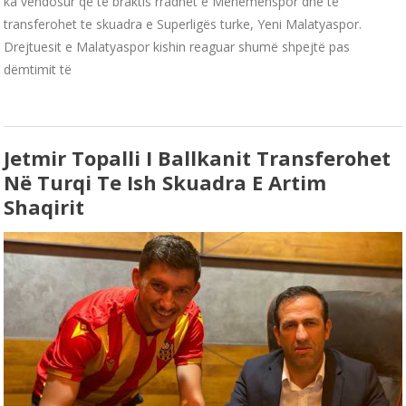
ka vendosur që të braktis rradhët e Menemenspor dhe të
transferohet te skuadra e Superligës turke, Yeni Malatyaspor.
Drejtuesit e Malatyaspor kishin reaguar shumë shpejtë pas
dëmtimit të
Jetmir Topalli I Ballkanit Transferohet
Në Turqi Te Ish Skuadra E Artim
Shaqirit