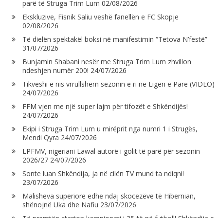
parë të Struga Trim Lum
02/08/2026
Ekskluzive, Fisnik Saliu veshë fanellën e FC Skopje
02/08/2026
Të dielën spektakël boksi në manifestimin “Tetova N’festë”
31/07/2026
Bunjamin Shabani nesër me Struga Trim Lum zhvillon
ndeshjen numër 200!
24/07/2026
Tikveshi e nis vrrullshëm sezonin e ri në Ligën e Parë (VIDEO)
24/07/2026
FFM vjen me një super lajm për tifozët e Shkëndijës!
24/07/2026
Ekipi i Struga Trim Lum u mirëprit nga numri 1 i Strugës,
Mendi Qyra
24/07/2026
LPFMV, nigeriani Lawal autorë i golit të parë për sezonin
2026/27
24/07/2026
Sonte luan Shkëndija, ja në cilën TV mund ta ndiqni!
23/07/2026
Malisheva superiore edhe ndaj skocezëve të Hibernian,
shënojnë Uka dhe Nafiu
23/07/2026