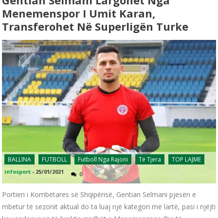
Menemenspor I Umit Karan,
Transferohet Në Superligën Turke
BALLINA
FUTBOLL
Futboll Nga Rajoni
Të Tjera
TOP LAJME
infosport
-
25/01/2021
0
Portieri i Kombëtares së Shqipërisë, Gentian Selmani pjesën e
mbetur të sezonit aktual do ta luaj një kategori më lartë, pasi i njëjti