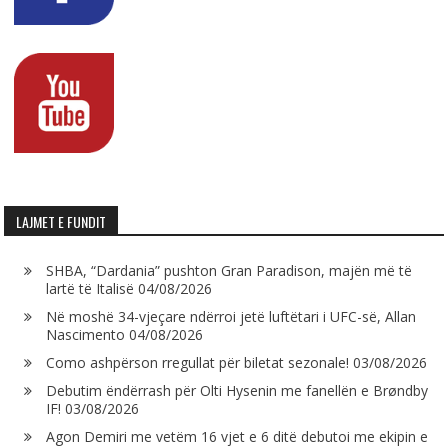
LAJMET E FUNDIT
SHBA, “Dardania” pushton Gran Paradison, majën më të
lartë të Italisë
04/08/2026
Në moshë 34-vjeçare ndërroi jetë luftëtari i UFC-së, Allan
Nascimento
04/08/2026
Como ashpërson rregullat për biletat sezonale!
03/08/2026
Debutim ëndërrash për Olti Hysenin me fanellën e Brøndby
IF!
03/08/2026
Agon Demiri me vetëm 16 vjet e 6 ditë debutoi me ekipin e