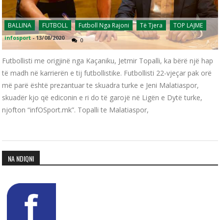
BALLINA
FUTBOLL
Futboll Nga Rajoni
Të Tjera
TOP LAJME
infosport
-
13/08/2020
0
Futbollisti me origjinë nga Kaçaniku, Jetmir Topalli, ka bërë një hap
të madh në karrierën e tij futbollistike. Futbollisti 22-vjeçar pak orë
më parë është prezantuar te skuadra turke e Jeni Malatiaspor,
skuadër kjo që ediconin e ri do të garojë në Ligën e Dytë turke,
njofton “infOSport.mk”. Topalli te Malatiaspor,
NA NDIQNI