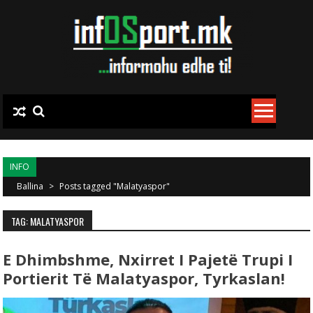
Skip to content
INFO
Ballina
>
Posts tagged "Malatyaspor"
TAG: MALATYASPOR
E Dhimbshme, Nxirret I Pajetë Trupi I
Portierit Të Malatyaspor, Tyrkaslan!