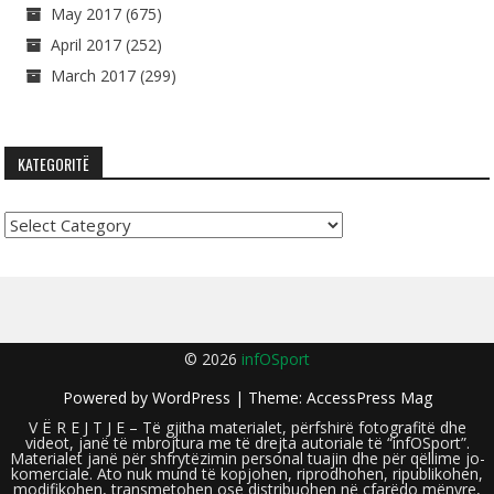
May 2017
(675)
April 2017
(252)
March 2017
(299)
KATEGORITË
Kategoritë
© 2026
infOSport
Powered by
WordPress
| Theme:
AccessPress Mag
V Ë R E J T J E – Të gjitha materialet, përfshirë fotografitë dhe
videot, janë të mbrojtura me të drejta autoriale të “infOSport”.
Materialet janë për shfrytëzimin personal tuajin dhe për qëllime jo-
komerciale. Ato nuk mund të kopjohen, riprodhohen, ripublikohen,
modifikohen, transmetohen ose distribuohen në çfarëdo mënyre,