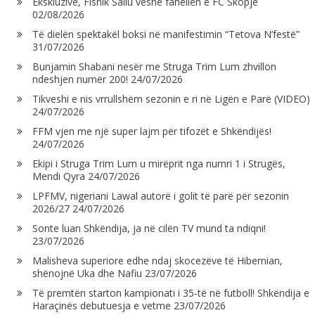
Ekskluzive, Fisnik Saliu veshë fanellën e FC Skopje
02/08/2026
Të dielën spektakël boksi në manifestimin “Tetova N’festë”
31/07/2026
Bunjamin Shabani nesër me Struga Trim Lum zhvillon
ndeshjen numër 200!
24/07/2026
Tikveshi e nis vrrullshëm sezonin e ri në Ligën e Parë (VIDEO)
24/07/2026
FFM vjen me një super lajm për tifozët e Shkëndijës!
24/07/2026
Ekipi i Struga Trim Lum u mirëprit nga numri 1 i Strugës,
Mendi Qyra
24/07/2026
LPFMV, nigeriani Lawal autorë i golit të parë për sezonin
2026/27
24/07/2026
Sonte luan Shkëndija, ja në cilën TV mund ta ndiqni!
23/07/2026
Malisheva superiore edhe ndaj skocezëve të Hibernian,
shënojnë Uka dhe Nafiu
23/07/2026
Të premtën starton kampionati i 35-të në futboll! Shkëndija e
Haraçinës debutuesja e vetme
23/07/2026