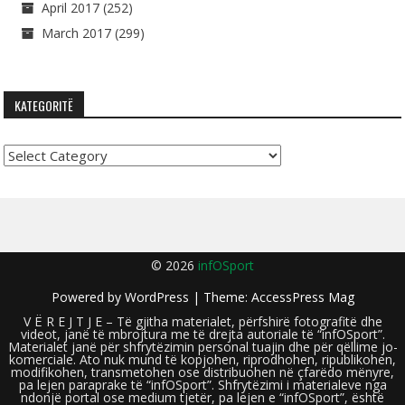
April 2017
(252)
March 2017
(299)
KATEGORITË
Kategoritë
© 2026
infOSport
Powered by
WordPress
| Theme:
AccessPress Mag
V Ë R E J T J E – Të gjitha materialet, përfshirë fotografitë dhe
videot, janë të mbrojtura me të drejta autoriale të “infOSport”.
Materialet janë për shfrytëzimin personal tuajin dhe për qëllime jo-
komerciale. Ato nuk mund të kopjohen, riprodhohen, ripublikohen,
modifikohen, transmetohen ose distribuohen në çfarëdo mënyre,
pa lejen paraprake të “infOSport”. Shfrytëzimi i materialeve nga
ndonjë portal ose medium tjetër, pa lejen e “infOSport”, është