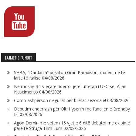
LAJMET E FUNDIT
SHBA, “Dardania” pushton Gran Paradison, majën më të
lartë të Italisë
04/08/2026
Në moshë 34-vjeçare ndërroi jetë luftëtari i UFC-së, Allan
Nascimento
04/08/2026
Como ashpërson rregullat për biletat sezonale!
03/08/2026
Debutim ëndërrash për Olti Hysenin me fanellën e Brøndby
IF!
03/08/2026
Agon Demiri me vetëm 16 vjet e 6 ditë debutoi me ekipin e
parë të Struga Trim Lum
02/08/2026