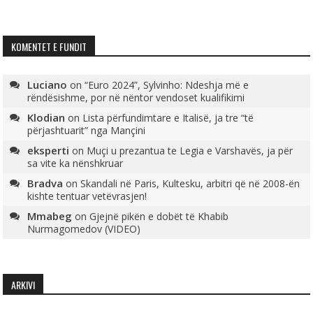
KOMENTET E FUNDIT
Luciano
on
“Euro 2024”, Sylvinho: Ndeshja më e
rëndësishme, por në nëntor vendoset kualifikimi
Klodian
on
Lista përfundimtare e Italisë, ja tre “të
përjashtuarit” nga Mançini
eksperti
on
Muçi u prezantua te Legia e Varshavës, ja për
sa vite ka nënshkruar
Bradva
on
Skandali në Paris, Kultesku, arbitri që në 2008-ën
kishte tentuar vetëvrasjen!
Mmabeg
on
Gjejnë pikën e dobët të Khabib
Nurmagomedov (VIDEO)
ARKIVI