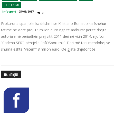
TOP LAJME
infosport
-
25/05/2017
0
Prokuroria spanjolle ka dëshmi se Kristiano Ronaldo ka fshehur
tatime në vlerë prej 15 milion euro nga të ardhurat për të drejta
autoriale në periudhën prej vitit 2011 deri në vitin 2014, njofton
“Cadena SER”, përcjellë “infOSport.mk”. Deri më tani mendohej se
shuma është “vetëm” 8 milion euro. Që gjatë dhjetorit të
NA NDIQNI