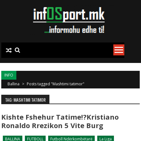
Skip to content
INFO
Ballina
>
Posts tagged "Mashtimi tatimor"
TAG: MASHTIMI TATIMOR
Kishte Fshehur Tatime!?Kristiano
Ronaldo Rrezikon 5 Vite Burg
BALLINA
FUTBOLL
Futboll Ndërkombëtarë
La Liga