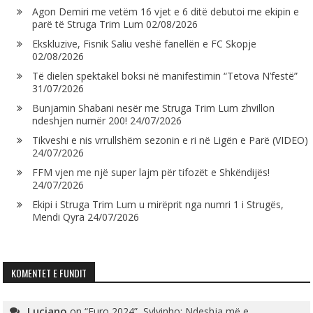
Agon Demiri me vetëm 16 vjet e 6 ditë debutoi me ekipin e
parë të Struga Trim Lum
02/08/2026
Ekskluzive, Fisnik Saliu veshë fanellën e FC Skopje
02/08/2026
Të dielën spektakël boksi në manifestimin “Tetova N’festë”
31/07/2026
Bunjamin Shabani nesër me Struga Trim Lum zhvillon
ndeshjen numër 200!
24/07/2026
Tikveshi e nis vrrullshëm sezonin e ri në Ligën e Parë (VIDEO)
24/07/2026
FFM vjen me një super lajm për tifozët e Shkëndijës!
24/07/2026
Ekipi i Struga Trim Lum u mirëprit nga numri 1 i Strugës,
Mendi Qyra
24/07/2026
KOMENTET E FUNDIT
Luciano
on
“Euro 2024”, Sylvinho: Ndeshja më e