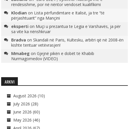
rëndësishme, por në nëntor vendoset kualifikimi
Klodian
on
Lista përfundimtare e Italisë, ja tre “të
përjashtuarit” nga Mançini
eksperti
on
Muçi u prezantua te Legia e Varshavës, ja për
sa vite ka nënshkruar
Bradva
on
Skandali në Paris, Kultesku, arbitri që në 2008-ën
kishte tentuar vetëvrasjen!
Mmabeg
on
Gjejnë pikën e dobët të Khabib
Nurmagomedov (VIDEO)
ARKIVI
August 2026
(10)
July 2026
(28)
June 2026
(60)
May 2026
(46)
April 2026
(67)