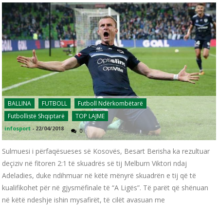
BALLINA
FUTBOLL
Futboll Ndërkombëtarë
Futbollistë Shqiptarë
TOP LAJME
infosport
-
22/04/2018
0
Sulmuesi i përfaqësueses së Kosovës, Besart Berisha ka rezultuar
deçiziv në fitoren 2:1 të skuadrës së tij Melburn Viktori ndaj
Adeladies, duke ndihmuar në këtë mënyrë skuadrën e tij që të
kualifikohet për në gjysmëfinale të “A Ligës”. Të parët që shënuan
në këtë ndeshje ishin mysafirët, të cilët avasuan me