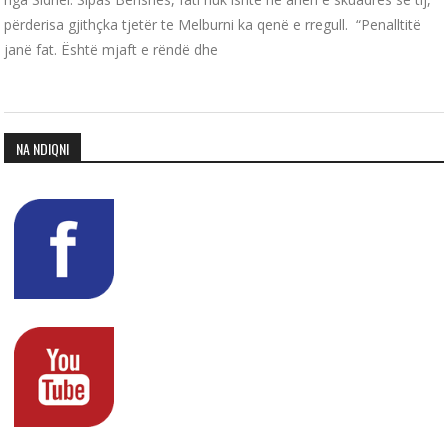
përderisa gjithçka tjetër te Melburni ka qenë e rregull. “Penalltitë
janë fat. Është mjaft e rëndë dhe
NA NDIQNI