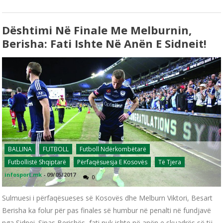
Dështimi Në Finale Me Melburnin,
Berisha: Fati Ishte Në Anën E Sidneit!
BALLINA
FUTBOLL
Futboll Ndërkombëtarë
Futbollistë Shqiptarë
Përfaqësuesja E Kosovës
Të Tjera
infosport.mk
-
09/05/2017
0
Sulmuesi i përfaqësueses së Kosovës dhe Melburn Viktori, Besart
Berisha ka folur për pas finales së humbur në penalti në fundjavë
nga Sidnei. Sipas Berishës, fati nuk ishte në anën e skuadrës së tij,