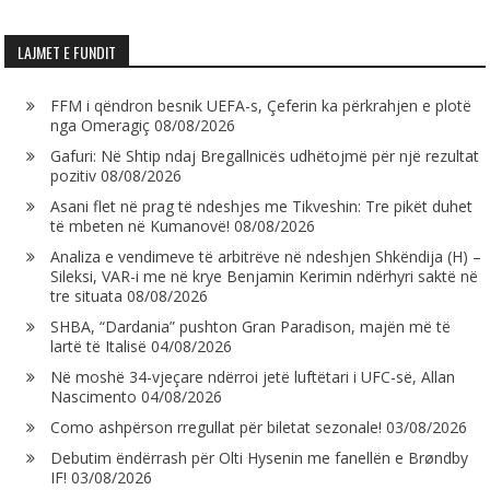
LAJMET E FUNDIT
FFM i qëndron besnik UEFA-s, Çeferin ka përkrahjen e plotë
nga Omeragiç
08/08/2026
Gafuri: Në Shtip ndaj Bregallnicës udhëtojmë për një rezultat
pozitiv
08/08/2026
Asani flet në prag të ndeshjes me Tikveshin: Tre pikët duhet
të mbeten në Kumanovë!
08/08/2026
Analiza e vendimeve të arbitrëve në ndeshjen Shkëndija (H) –
Sileksi, VAR-i me në krye Benjamin Kerimin ndërhyri saktë në
tre situata
08/08/2026
SHBA, “Dardania” pushton Gran Paradison, majën më të
lartë të Italisë
04/08/2026
Në moshë 34-vjeçare ndërroi jetë luftëtari i UFC-së, Allan
Nascimento
04/08/2026
Como ashpërson rregullat për biletat sezonale!
03/08/2026
Debutim ëndërrash për Olti Hysenin me fanellën e Brøndby
IF!
03/08/2026