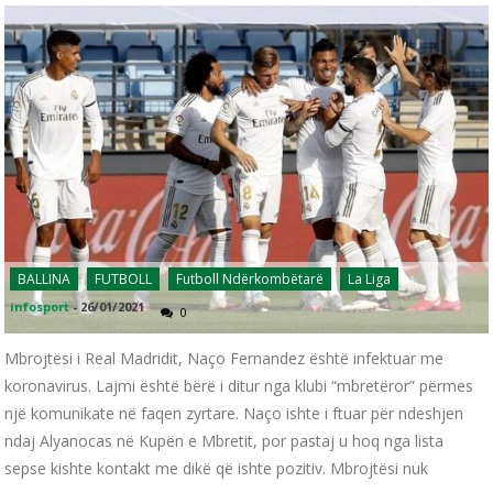
BALLINA
FUTBOLL
Futboll Ndërkombëtarë
La Liga
infosport
-
26/01/2021
0
Mbrojtësi i Real Madridit, Naço Fernandez është infektuar me
koronavirus. Lajmi është bërë i ditur nga klubi “mbretëror” përmes
një komunikate në faqen zyrtare. Naço ishte i ftuar për ndeshjen
ndaj Alyanocas në Kupën e Mbretit, por pastaj u hoq nga lista
sepse kishte kontakt me dikë që ishte pozitiv. Mbrojtësi nuk