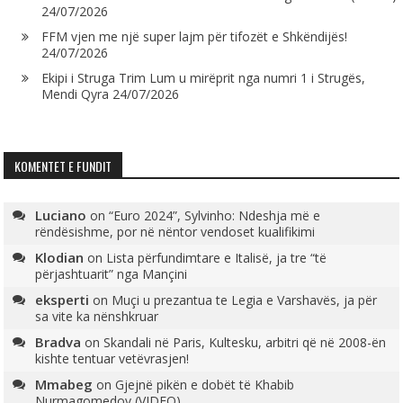
24/07/2026
FFM vjen me një super lajm për tifozët e Shkëndijës!
24/07/2026
Ekipi i Struga Trim Lum u mirëprit nga numri 1 i Strugës,
Mendi Qyra
24/07/2026
KOMENTET E FUNDIT
Luciano
on
“Euro 2024”, Sylvinho: Ndeshja më e
rëndësishme, por në nëntor vendoset kualifikimi
Klodian
on
Lista përfundimtare e Italisë, ja tre “të
përjashtuarit” nga Mançini
eksperti
on
Muçi u prezantua te Legia e Varshavës, ja për
sa vite ka nënshkruar
Bradva
on
Skandali në Paris, Kultesku, arbitri që në 2008-ën
kishte tentuar vetëvrasjen!
Mmabeg
on
Gjejnë pikën e dobët të Khabib
Nurmagomedov (VIDEO)