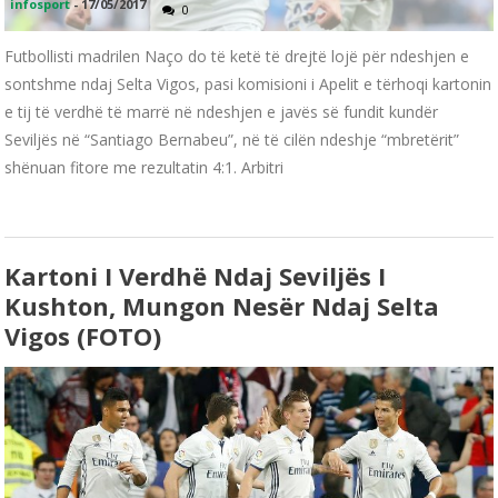
infosport
-
17/05/2017
0
Futbollisti madrilen Naço do të ketë të drejtë lojë për ndeshjen e
sontshme ndaj Selta Vigos, pasi komisioni i Apelit e tërhoqi kartonin
e tij të verdhë të marrë në ndeshjen e javës së fundit kundër
Seviljës në “Santiago Bernabeu”, në të cilën ndeshje “mbretërit”
shënuan fitore me rezultatin 4:1. Arbitri
Kartoni I Verdhë Ndaj Seviljës I
Kushton, Mungon Nesër Ndaj Selta
Vigos (FOTO)