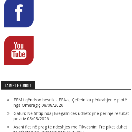
LAJMET E FUNDIT
FFM i qëndron besnik UEFA-s, Çeferin ka përkrahjen e plotë
nga Omeragiç
08/08/2026
Gafuri: Në Shtip ndaj Bregallnicës udhëtojmë për një rezultat
pozitiv
08/08/2026
Asani flet në prag të ndeshjes me Tikveshin: Tre pikët duhet