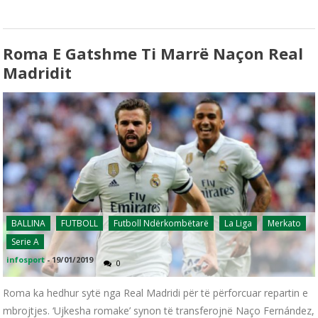
Roma E Gatshme Ti Marrë Naçon Real
Madridit
BALLINA
FUTBOLL
Futboll Ndërkombëtarë
La Liga
Merkato
Serie A
infosport
-
19/01/2019
0
Roma ka hedhur sytë nga Real Madridi për të përforcuar repartin e
mbrojtjes. ‘Ujkesha romake’ synon të transferojnë Naço Fernández,