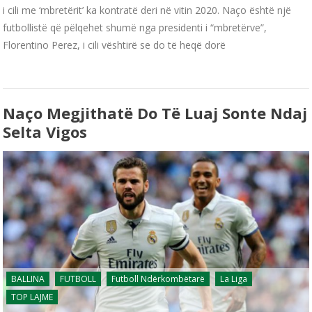
i cili me ‘mbretërit’ ka kontratë deri në vitin 2020. Naço është një
futbollistë që pëlqehet shumë nga presidenti i “mbretërve”,
Florentino Perez, i cili vështirë se do të heqë dorë
Naço Megjithatë Do Të Luaj Sonte Ndaj
Selta Vigos
BALLINA
FUTBOLL
Futboll Ndërkombëtarë
La Liga
TOP LAJME