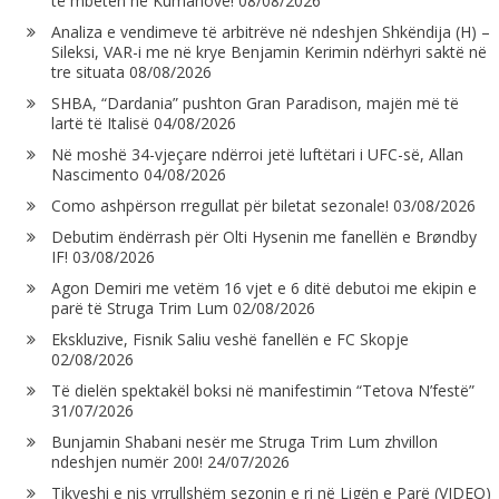
të mbeten në Kumanovë!
08/08/2026
Analiza e vendimeve të arbitrëve në ndeshjen Shkëndija (H) –
Sileksi, VAR-i me në krye Benjamin Kerimin ndërhyri saktë në
tre situata
08/08/2026
SHBA, “Dardania” pushton Gran Paradison, majën më të
lartë të Italisë
04/08/2026
Në moshë 34-vjeçare ndërroi jetë luftëtari i UFC-së, Allan
Nascimento
04/08/2026
Como ashpërson rregullat për biletat sezonale!
03/08/2026
Debutim ëndërrash për Olti Hysenin me fanellën e Brøndby
IF!
03/08/2026
Agon Demiri me vetëm 16 vjet e 6 ditë debutoi me ekipin e
parë të Struga Trim Lum
02/08/2026
Ekskluzive, Fisnik Saliu veshë fanellën e FC Skopje
02/08/2026
Të dielën spektakël boksi në manifestimin “Tetova N’festë”
31/07/2026
Bunjamin Shabani nesër me Struga Trim Lum zhvillon
ndeshjen numër 200!
24/07/2026
Tikveshi e nis vrrullshëm sezonin e ri në Ligën e Parë (VIDEO)