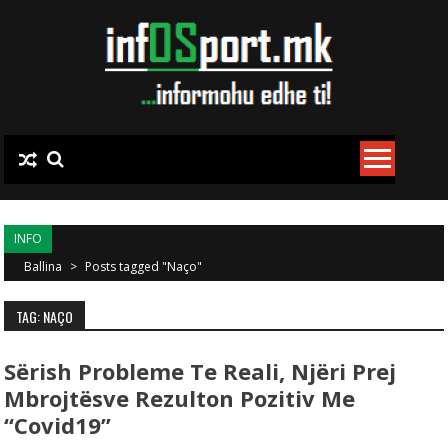
Skip to content
INFO
Ballina
>
Posts tagged "Naço"
TAG: NAÇO
Sërish Probleme Te Reali, Njëri Prej
Mbrojtësve Rezulton Pozitiv Me
“Covid19”