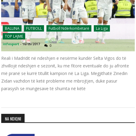
BALLINA
FUTBOLL
Futboll Ndërkombëtarë
La Liga
TOP LAJME
infosport
-
16/05/2017
0
Reali i Madridit në ndeshjen e nesërme kundër Selta Vigos do të
zhvillojë ndeshjen e sezonit, ku me fitore eventuale do ju afronte
më pranë se kurrë titullit kampion në La Liga. Megjithatë Zinedin
Zidan vazhdon të ketë probleme me mbrojtjen, duke pasur
parasysh se mungesave të shumta në këtë
NA NDIQNI