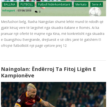
BALLINA
FUTBOLL
Futboll Ndërkombëtarë
Merkato
Serie A
infosport
-
07/06/2018
0
Mesfushori belg, Raxha Naingolan shumë lehtë mund të ndodh që
gjatë kësaj vere të largohet nga skuadra italiane e Romës. Ai ka
pranuar një ofertë të majme nga Kina, më konkretisht nga skuadra
e Guangzhou Evergrande, drejtuesit e së cilës janë të gatshëm t’i
ofrojnë futbollistit një pagë vjetore prej 12
Naingolan: Ëndërroj Ta Fitoj Ligën E
Kampionëve