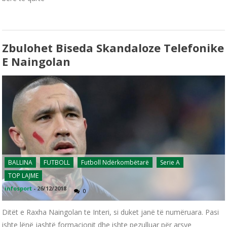
Zbulohet Biseda Skandaloze Telefonike
E Naingolan
BALLINA
FUTBOLL
Futboll Ndërkombëtarë
Serie A
TOP LAJME
infosport
-
26/12/2018
0
Ditët e Raxha Naingolan te Interi, si duket janë të numëruara. Pasi
ishte lënë jashtë formacionit dhe ishte pezulluar për arsye