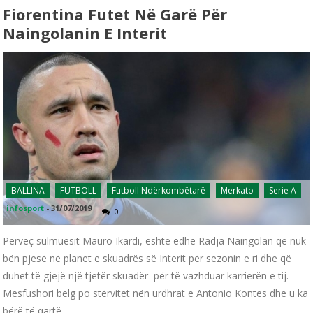
Fiorentina Futet Në Garë Për
Naingolanin E Interit
BALLINA
FUTBOLL
Futboll Ndërkombëtarë
Merkato
Serie A
infosport
-
31/07/2019
0
Përveç sulmuesit Mauro Ikardi, është edhe Radja Naingolan që nuk
bën pjesë në planet e skuadrës së Interit për sezonin e ri dhe që
duhet të gjejë një tjetër skuadër për të vazhduar karrierën e tij.
Mesfushori belg po stërvitet nën urdhrat e Antonio Kontes dhe u ka
bërë të qartë