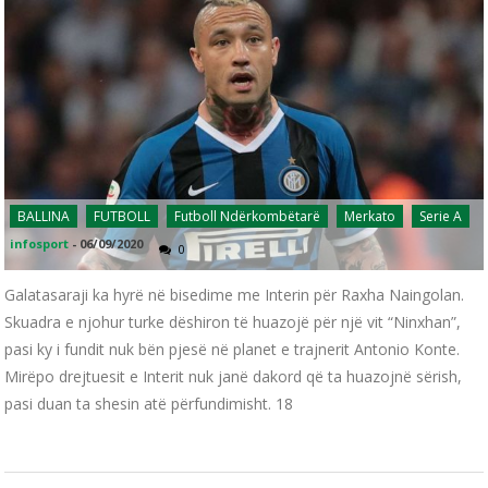
BALLINA
FUTBOLL
Futboll Ndërkombëtarë
Merkato
Serie A
infosport
-
06/09/2020
0
Galatasaraji ka hyrë në bisedime me Interin për Raxha Naingolan.
Skuadra e njohur turke dëshiron të huazojë për një vit “Ninxhan”,
pasi ky i fundit nuk bën pjesë në planet e trajnerit Antonio Konte.
Mirëpo drejtuesit e Interit nuk janë dakord që ta huazojnë sërish,
pasi duan ta shesin atë përfundimisht. 18