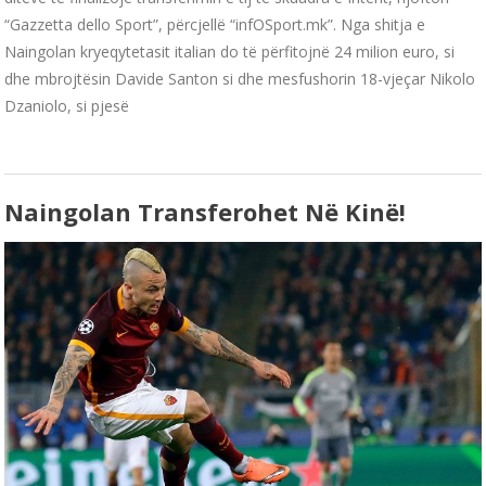
“Gazzetta dello Sport”, përcjellë “infOSport.mk”. Nga shitja e
Naingolan kryeqytetasit italian do të përfitojnë 24 milion euro, si
dhe mbrojtësin Davide Santon si dhe mesfushorin 18-vjeçar Nikolo
Dzaniolo, si pjesë
Naingolan Transferohet Në Kinë!