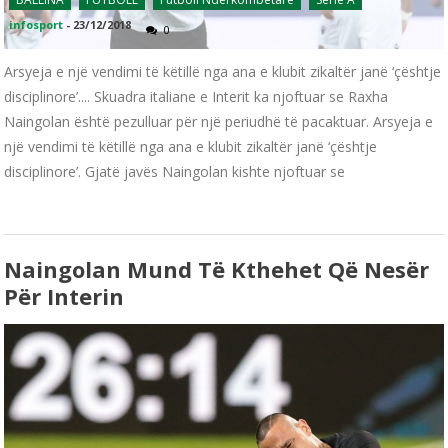
infosport
-
23/12/2018
0
Arsyeja e një vendimi të këtillë nga ana e klubit zikaltër janë ‘çështje
disciplinore’.... Skuadra italiane e Interit ka njoftuar se Raxha
Naingolan është pezulluar për një periudhë të pacaktuar. Arsyeja e
një vendimi të këtillë nga ana e klubit zikaltër janë ‘çështje
disciplinore’. Gjatë javës Naingolan kishte njoftuar se
Naingolan Mund Të Kthehet Që Nesër
Për Interin