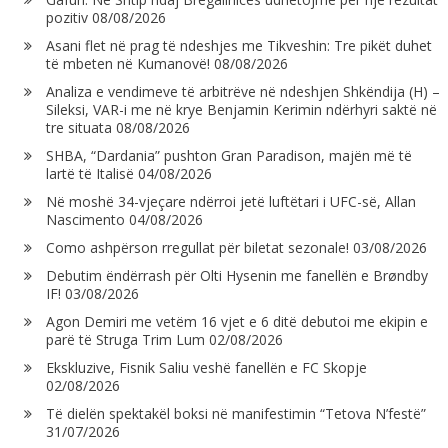
pozitiv
08/08/2026
Asani flet në prag të ndeshjes me Tikveshin: Tre pikët duhet
të mbeten në Kumanovë!
08/08/2026
Analiza e vendimeve të arbitrëve në ndeshjen Shkëndija (H) –
Sileksi, VAR-i me në krye Benjamin Kerimin ndërhyri saktë në
tre situata
08/08/2026
SHBA, “Dardania” pushton Gran Paradison, majën më të
lartë të Italisë
04/08/2026
Në moshë 34-vjeçare ndërroi jetë luftëtari i UFC-së, Allan
Nascimento
04/08/2026
Como ashpërson rregullat për biletat sezonale!
03/08/2026
Debutim ëndërrash për Olti Hysenin me fanellën e Brøndby
IF!
03/08/2026
Agon Demiri me vetëm 16 vjet e 6 ditë debutoi me ekipin e
parë të Struga Trim Lum
02/08/2026
Ekskluzive, Fisnik Saliu veshë fanellën e FC Skopje
02/08/2026
Të dielën spektakël boksi në manifestimin “Tetova N’festë”
31/07/2026