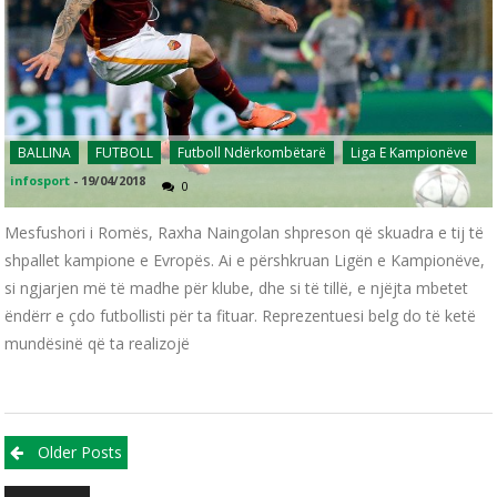
BALLINA
FUTBOLL
Futboll Ndërkombëtarë
Liga E Kampionëve
infosport
-
19/04/2018
0
Mesfushori i Romës, Raxha Naingolan shpreson që skuadra e tij të
shpallet kampione e Evropës. Ai e përshkruan Ligën e Kampionëve,
si ngjarjen më të madhe për klube, dhe si të tillë, e njëjta mbetet
ëndërr e çdo futbollisti për ta fituar. Reprezentuesi belg do të ketë
mundësinë që ta realizojë
Posts navigation
Older Posts