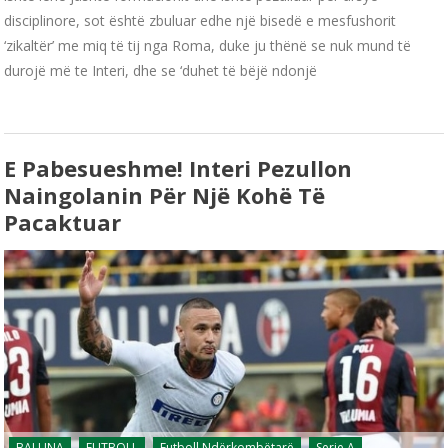
disciplinore, sot është zbuluar edhe një bisedë e mesfushorit
‘zikaltër’ me miq të tij nga Roma, duke ju thënë se nuk mund të
durojë më te Interi, dhe se ‘duhet të bëjë ndonjë
E Pabesueshme! Interi Pezullon
Naingolanin Për Një Kohë Të
Pacaktuar
BALLINA
FUTBOLL
Futboll Ndërkombëtarë
Serie A