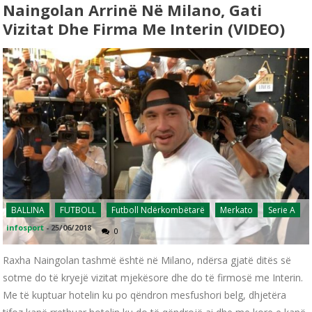
Naingolan Arrinë Në Milano, Gati
Vizitat Dhe Firma Me Interin (VIDEO)
BALLINA
FUTBOLL
Futboll Ndërkombëtarë
Merkato
Serie A
infosport
-
25/06/2018
0
Raxha Naingolan tashmë është në Milano, ndërsa gjatë ditës së
sotme do të kryejë vizitat mjekësore dhe do të firmosë me Interin.
Me të kuptuar hotelin ku po qëndron mesfushori belg, dhjetëra