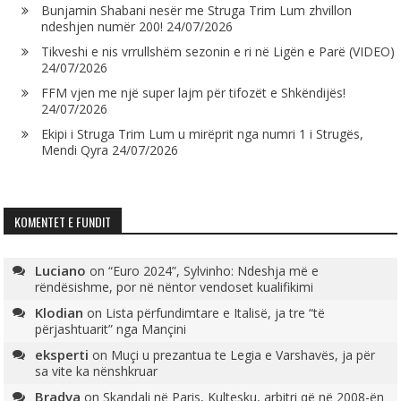
Bunjamin Shabani nesër me Struga Trim Lum zhvillon
ndeshjen numër 200!
24/07/2026
Tikveshi e nis vrrullshëm sezonin e ri në Ligën e Parë (VIDEO)
24/07/2026
FFM vjen me një super lajm për tifozët e Shkëndijës!
24/07/2026
Ekipi i Struga Trim Lum u mirëprit nga numri 1 i Strugës,
Mendi Qyra
24/07/2026
KOMENTET E FUNDIT
Luciano
on
“Euro 2024”, Sylvinho: Ndeshja më e
rëndësishme, por në nëntor vendoset kualifikimi
Klodian
on
Lista përfundimtare e Italisë, ja tre “të
përjashtuarit” nga Mançini
eksperti
on
Muçi u prezantua te Legia e Varshavës, ja për
sa vite ka nënshkruar
Bradva
on
Skandali në Paris, Kultesku, arbitri që në 2008-ën