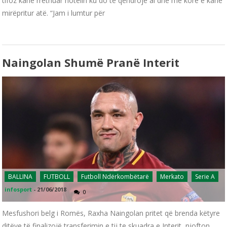
tifoz kanë rrethuar hotelin ku do të qëndrojë ai dhe me kore e kanë
mirëpritur atë. “Jam i lumtur për
Naingolan Shumë Pranë Interit
BALLINA
FUTBOLL
Futboll Ndërkombëtarë
Merkato
Serie A
infosport
-
21/06/2018
0
Mesfushori belg i Romës, Raxha Naingolan pritet që brenda këtyre
ditëve të finalizojë transferimin e tij te skuadra e Interit, njofton