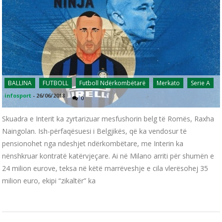
BALLINA
FUTBOLL
Futboll Ndërkombëtarë
Merkato
Serie A
infosport
-
26/06/2018
0
Skuadra e Interit ka zyrtarizuar mesfushorin belg të Romës, Raxha
Naingolan. Ish-përfaqësuesi i Belgjikës, që ka vendosur të
pensionohet nga ndeshjet ndërkombëtare, me Interin ka
nënshkruar kontratë katërvjeçare. Ai në Milano arriti për shumën e
24 milion eurove, teksa në këtë marrëveshje e cila vlerësohej 35
milion euro, ekipi “zikaltër” ka