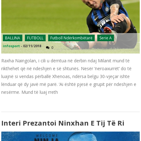
BALLINA
FUTBOLL
Futboll Ndërkombëtarë
Serie A
infosport
-
02/11/2018
0
Raxha Naingolan, i cili u dëmtua në derbin ndaj Milanit mund të
rikthehet që në ndeshjen e së shtunës. Nesër ‘neroaxurrët’ do të
luajnë si vendas përballë Xhenoas, ndërsa belgu 30-vjeçar ishte
lënduar që dy javë më parë. ‘Ai është pjesë e grupit për ndeshjen e
nesërme. Mund të luaj rreth
Interi Prezantoi Ninxhan E Tij Të Ri