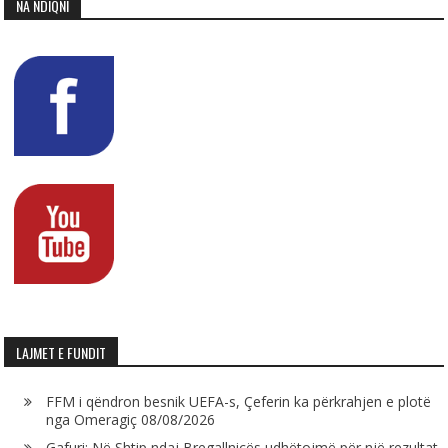
NA NDIQNI
LAJMET E FUNDIT
FFM i qëndron besnik UEFA-s, Çeferin ka përkrahjen e plotë
nga Omeragiç
08/08/2026
Gafuri: Në Shtip ndaj Bregallnicës udhëtojmë për një rezultat