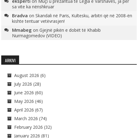
eksperti
on
Muçi u prezantua te Legia e Varshavës, ja për
sa vite ka nënshkruar
Bradva
on
Skandali në Paris, Kultesku, arbitri që në 2008-ën
kishte tentuar vetëvrasjen!
Mmabeg
on
Gjejnë pikën e dobët të Khabib
Nurmagomedov (VIDEO)
ARKIVI
August 2026
(6)
July 2026
(28)
June 2026
(60)
May 2026
(46)
April 2026
(67)
March 2026
(74)
February 2026
(32)
January 2026
(81)