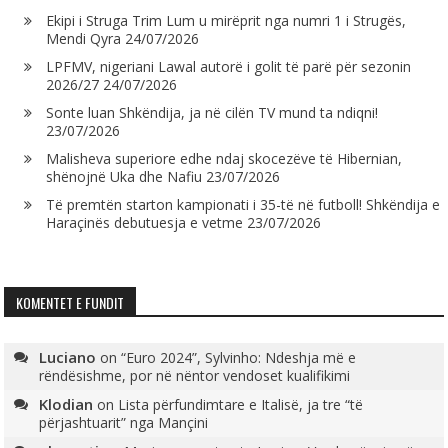
Ekipi i Struga Trim Lum u mirëprit nga numri 1 i Strugës,
Mendi Qyra
24/07/2026
LPFMV, nigeriani Lawal autorë i golit të parë për sezonin
2026/27
24/07/2026
Sonte luan Shkëndija, ja në cilën TV mund ta ndiqni!
23/07/2026
Malisheva superiore edhe ndaj skocezëve të Hibernian,
shënojnë Uka dhe Nafiu
23/07/2026
Të premtën starton kampionati i 35-të në futboll! Shkëndija e
Haraçinës debutuesja e vetme
23/07/2026
KOMENTET E FUNDIT
Luciano
on
“Euro 2024”, Sylvinho: Ndeshja më e
rëndësishme, por në nëntor vendoset kualifikimi
Klodian
on
Lista përfundimtare e Italisë, ja tre “të
përjashtuarit” nga Mançini