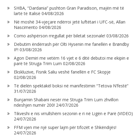
SHBA, “Dardania” pushton Gran Paradison, majën më të
lartë të Italisë
04/08/2026
Në moshë 34-vjeçare ndërroi jetë luftëtari i UFC-së, Allan
Nascimento
04/08/2026
Como ashpërson rregullat për biletat sezonale!
03/08/2026
Debutim ëndërrash për Olti Hysenin me fanellën e Brøndby
IF!
03/08/2026
Agon Demiri me vetëm 16 vjet e 6 ditë debutoi me ekipin e
parë të Struga Trim Lum
02/08/2026
Ekskluzive, Fisnik Saliu veshë fanellën e FC Skopje
02/08/2026
Të dielën spektakël boksi në manifestimin “Tetova N’festë”
31/07/2026
Bunjamin Shabani nesër me Struga Trim Lum zhvillon
ndeshjen numër 200!
24/07/2026
Tikveshi e nis vrrullshëm sezonin e ri në Ligën e Parë (VIDEO)
24/07/2026
FFM vjen me një super lajm për tifozët e Shkëndijës!
24/07/2026