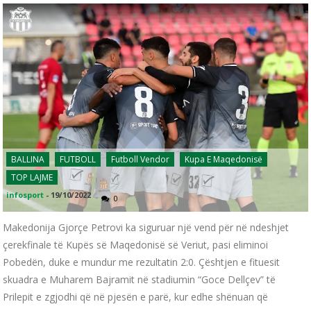
BALLINA
FUTBOLL
Futboll Vendor
Kupa E Maqedonisë
TOP LAJME
infosport
-
19/10/2022
0
Makedonija Gjorçe Petrovi ka siguruar një vend për në ndeshjet
çerekfinale të Kupës së Maqedonisë së Veriut, pasi eliminoi
Pobedën, duke e mundur me rezultatin 2:0. Çështjen e fituesit
skuadra e Muharem Bajramit në stadiumin “Goce Dellçev” të
Prilepit e zgjodhi që në pjesën e parë, kur edhe shënuan që