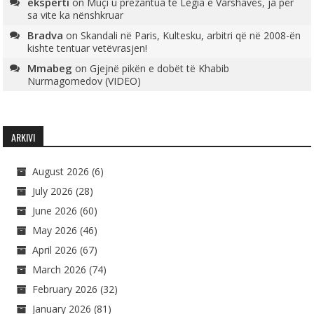
eksperti
on
Muçi u prezantua te Legia e Varshavës, ja për
sa vite ka nënshkruar
Bradva
on
Skandali në Paris, Kultesku, arbitri që në 2008-ën
kishte tentuar vetëvrasjen!
Mmabeg
on
Gjejnë pikën e dobët të Khabib
Nurmagomedov (VIDEO)
ARKIVI
August 2026
(6)
July 2026
(28)
June 2026
(60)
May 2026
(46)
April 2026
(67)
March 2026
(74)
February 2026
(32)
January 2026
(81)