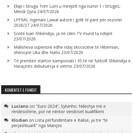
Ekipi i Struga Trim Lum u mirëprit nga numri 1 i Strugës,
Mendi Qyra
24/07/2026
LPFMV, nigeriani Lawal autorë i golit të parë për sezonin
2026/27
24/07/2026
Sonte luan Shkëndija, ja në cilën TV mund ta ndiqni!
23/07/2026
Malisheva superiore edhe ndaj skocezëve të Hibernian,
shënojnë Uka dhe Nafiu
23/07/2026
Të premtën starton kampionati i 35-të në futboll! Shkëndija e
Haraçinës debutuesja e vetme
23/07/2026
KOMENTET E FUNDIT
Luciano
on
“Euro 2024”, Sylvinho: Ndeshja më e
rëndësishme, por në nëntor vendoset kualifikimi
Klodian
on
Lista përfundimtare e Italisë, ja tre “të
përjashtuarit” nga Mançini