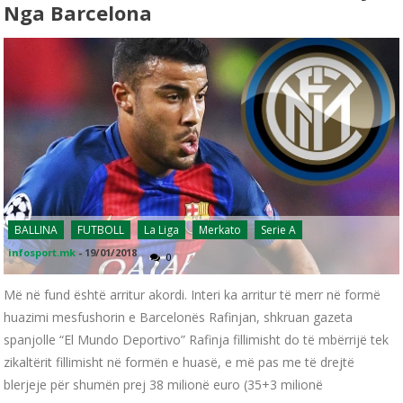
Nga Barcelona
BALLINA
FUTBOLL
La Liga
Merkato
Serie A
infosport.mk
-
19/01/2018
0
Më në fund është arritur akordi. Interi ka arritur të merr në formë
huazimi mesfushorin e Barcelonës Rafinjan, shkruan gazeta
spanjolle “El Mundo Deportivo” Rafinja fillimisht do të mbërrijë tek
zikaltërit fillimisht në formën e huasë, e më pas me të drejtë
blerjeje për shumën prej 38 milionë euro (35+3 milionë