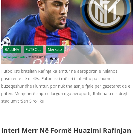
BALLINA
FUTBOLL
Merkato
infosport.mk
-
21/01/2018
0
Futbollisti brazilian Rafinja ka arritur në aeroportin e Milanos
pasditen e së dielës. Futbollisti më i ri i Interit u pa shumë i
buzëqeshur dhe i lumtur, por nuk tha asnjë fjalë për gazetarët që e
pritën. Menjëherë sapo u largua nga aeroporti, Rafinha u nis drejt
stadiumit ‘San Siro’, ku
Interi Merr Në Formë Huazimi Rafinjan