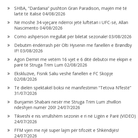
SHBA, “Dardania” pushton Gran Paradison, majën më të
lartë të Italisë
04/08/2026
Në moshë 34-vjeçare ndërroi jetë luftëtari i UFC-së, Allan
Nascimento
04/08/2026
Como ashpërson rregullat për biletat sezonale!
03/08/2026
Debutim ëndërrash për Olti Hysenin me fanellën e Brøndby
IF!
03/08/2026
Agon Demiri me vetëm 16 vjet e 6 ditë debutoi me ekipin e
parë të Struga Trim Lum
02/08/2026
Ekskluzive, Fisnik Saliu veshë fanellën e FC Skopje
02/08/2026
Të dielën spektakël boksi në manifestimin “Tetova N’festë”
31/07/2026
Bunjamin Shabani nesër me Struga Trim Lum zhvillon
ndeshjen numër 200!
24/07/2026
Tikveshi e nis vrrullshëm sezonin e ri në Ligën e Parë (VIDEO)
24/07/2026
FFM vjen me një super lajm për tifozët e Shkëndijës!
24/07/2026