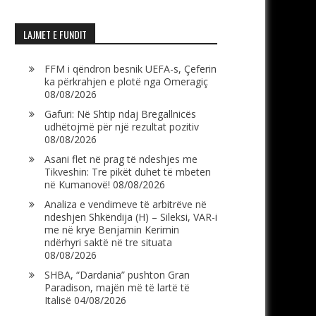
LAJMET E FUNDIT
FFM i qëndron besnik UEFA-s, Çeferin
ka përkrahjen e plotë nga Omeragiç
08/08/2026
Gafuri: Në Shtip ndaj Bregallnicës
udhëtojmë për një rezultat pozitiv
08/08/2026
Asani flet në prag të ndeshjes me
Tikveshin: Tre pikët duhet të mbeten
në Kumanovë!
08/08/2026
Analiza e vendimeve të arbitrëve në
ndeshjen Shkëndija (H) – Sileksi, VAR-i
me në krye Benjamin Kerimin
ndërhyri saktë në tre situata
08/08/2026
SHBA, “Dardania” pushton Gran
Paradison, majën më të lartë të
Italisë
04/08/2026