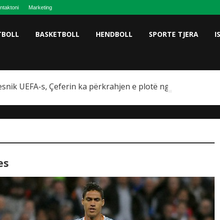
ntaktoni
Marketing
TBOLL
BASKETBOLL
HENDBOLL
SPORTE TJERA
I
snik UEFA-s, Çeferin ka përkrahjen e plotë nga Omeragiç
es