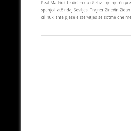
Real Madridit të dielën do të zhvillojë njërën 
spanjol, atë ndaj Seviljes. Trajner Zinedin Zidan
cili nuk ishte pjesë e stërvitjes së sotme dhe 