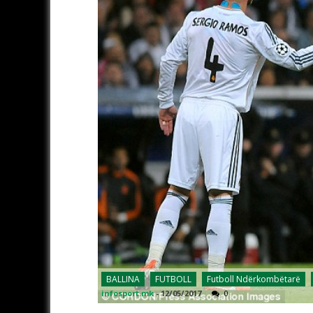
BALLINA
FUTBOLL
Futboll Ndërkombëtarë
infosport.mk
-
12/05/2017
0