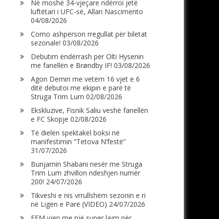
Në moshë 34-vjeçare ndërroi jetë
luftëtari i UFC-së, Allan Nascimento
04/08/2026
Como ashpërson rregullat për biletat
sezonale!
03/08/2026
Debutim ëndërrash për Olti Hysenin
me fanellën e Brøndby IF!
03/08/2026
Agon Demiri me vetëm 16 vjet e 6
ditë debutoi me ekipin e parë të
Struga Trim Lum
02/08/2026
Ekskluzive, Fisnik Saliu veshë fanellën
e FC Skopje
02/08/2026
Të dielën spektakël boksi në
manifestimin “Tetova N’festë”
31/07/2026
Bunjamin Shabani nesër me Struga
Trim Lum zhvillon ndeshjen numër
200!
24/07/2026
Tikveshi e nis vrrullshëm sezonin e ri
në Ligën e Parë (VIDEO)
24/07/2026
FFM vjen me një super lajm për