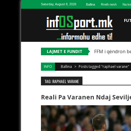
Skip to content
Saturday, August 8, 2026
Ballina
Rreth nesh
Na ko
FU
FFM i qëndron be
LAJMET E FUNDIT
INFO
Ballina
>
Posts tagged "raphael varane"
TAG: RAPHAEL VARANE
Reali Pa Varanen Ndaj Sevilj