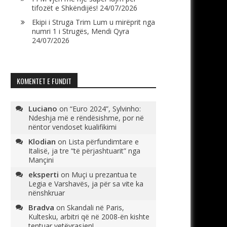
tifozët e Shkëndijës!
24/07/2026
Ekipi i Struga Trim Lum u mirëprit nga
numri 1 i Strugës, Mendi Qyra
24/07/2026
KOMENTET E FUNDIT
Luciano
on
“Euro 2024”, Sylvinho:
Ndeshja më e rëndësishme, por në
nëntor vendoset kualifikimi
Klodian
on
Lista përfundimtare e
Italisë, ja tre “të përjashtuarit” nga
Mançini
eksperti
on
Muçi u prezantua te
Legia e Varshavës, ja për sa vite ka
nënshkruar
Bradva
on
Skandali në Paris,
Kultesku, arbitri që në 2008-ën kishte
tentuar vetëvrasjen!