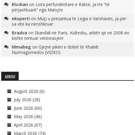
Klodian
on
Lista përfundimtare e Italisë, ja tre “të
përjashtuarit” nga Mançini
eksperti
on
Muçi u prezantua te Legia e Varshavës, ja për
sa vite ka nënshkruar
Bradva
on
Skandali në Paris, Kultesku, arbitri që në 2008-ën
kishte tentuar vetëvrasjen!
Mmabeg
on
Gjejnë pikën e dobët të Khabib
Nurmagomedov (VIDEO)
ARKIVI
August 2026
(6)
July 2026
(28)
June 2026
(60)
May 2026
(46)
April 2026
(67)
March 2026
(74)