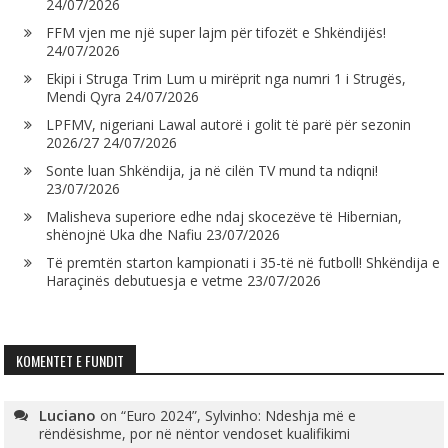
24/07/2026
FFM vjen me një super lajm për tifozët e Shkëndijës!
24/07/2026
Ekipi i Struga Trim Lum u mirëprit nga numri 1 i Strugës,
Mendi Qyra
24/07/2026
LPFMV, nigeriani Lawal autorë i golit të parë për sezonin
2026/27
24/07/2026
Sonte luan Shkëndija, ja në cilën TV mund ta ndiqni!
23/07/2026
Malisheva superiore edhe ndaj skocezëve të Hibernian,
shënojnë Uka dhe Nafiu
23/07/2026
Të premtën starton kampionati i 35-të në futboll! Shkëndija e
Haraçinës debutuesja e vetme
23/07/2026
KOMENTET E FUNDIT
Luciano
on
“Euro 2024”, Sylvinho: Ndeshja më e
rëndësishme, por në nëntor vendoset kualifikimi