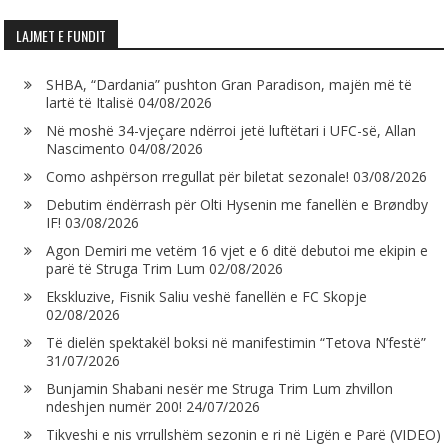
LAJMET E FUNDIT
SHBA, “Dardania” pushton Gran Paradison, majën më të
lartë të Italisë
04/08/2026
Në moshë 34-vjeçare ndërroi jetë luftëtari i UFC-së, Allan
Nascimento
04/08/2026
Como ashpërson rregullat për biletat sezonale!
03/08/2026
Debutim ëndërrash për Olti Hysenin me fanellën e Brøndby
IF!
03/08/2026
Agon Demiri me vetëm 16 vjet e 6 ditë debutoi me ekipin e
parë të Struga Trim Lum
02/08/2026
Ekskluzive, Fisnik Saliu veshë fanellën e FC Skopje
02/08/2026
Të dielën spektakël boksi në manifestimin “Tetova N’festë”
31/07/2026
Bunjamin Shabani nesër me Struga Trim Lum zhvillon
ndeshjen numër 200!
24/07/2026
Tikveshi e nis vrrullshëm sezonin e ri në Ligën e Parë (VIDEO)