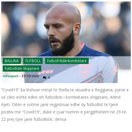
BALLINA
FUTBOLL
Futboll Ndërkombëtarë
Futbollistë Shqiptarë
infosport
-
27/10/2020
0
“Covid19” ka lëshuar rrënjë të thella te skuadra e Reggiana, pjesë e
së cilës është edhe ish futbollisti i kombëtares shqiptare, Arlind
Ajeti. Ditën e sotme janë regjistruar edhe dy futbollist të tjerë
pozitiv me “Covid19”, duke e çuar numrin e përgjithshëm në 29-të.
22 prej tyre janë futbollistë, derisa