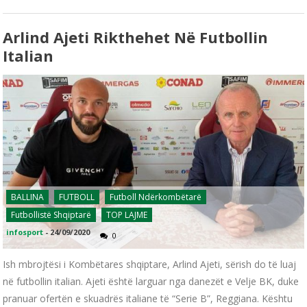
Arlind Ajeti Rikthehet Në Futbollin
Italian
BALLINA
FUTBOLL
Futboll Ndërkombëtarë
Futbollistë Shqiptarë
TOP LAJME
infosport
-
24/09/2020
0
Ish mbrojtësi i Kombëtares shqiptare, Arlind Ajeti, sërish do të luaj
në futbollin italian. Ajeti është larguar nga danezët e Velje BK, duke
pranuar ofertën e skuadrës italiane të “Serie B”, Reggiana. Kështu