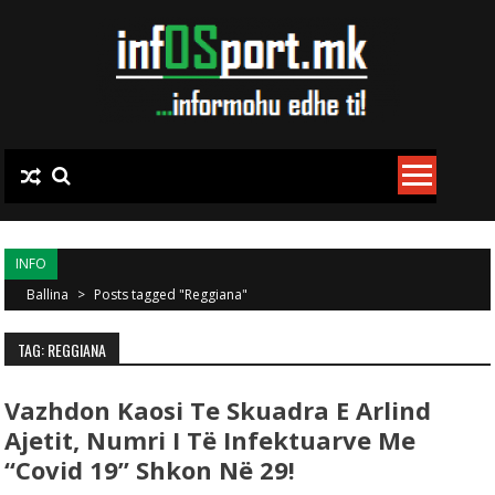
Skip to content
INFO
Ballina
>
Posts tagged "Reggiana"
TAG: REGGIANA
Vazhdon Kaosi Te Skuadra E Arlind
Ajetit, Numri I Të Infektuarve Me
“Covid 19” Shkon Në 29!