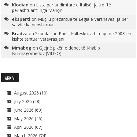
Klodian
on
Lista përfundimtare e Italisë, ja tre “të
përjashtuarit” nga Mançini
eksperti
on
Muçi u prezantua te Legia e Varshavës, ja për
sa vite ka nënshkruar
Bradva
on
Skandali në Paris, Kultesku, arbitri që në 2008-ën
kishte tentuar vetëvrasjen!
Mmabeg
on
Gjejnë pikën e dobët të Khabib
Nurmagomedov (VIDEO)
ARKIVI
August 2026
(10)
July 2026
(28)
June 2026
(60)
May 2026
(46)
April 2026
(67)
March 2026
(74)