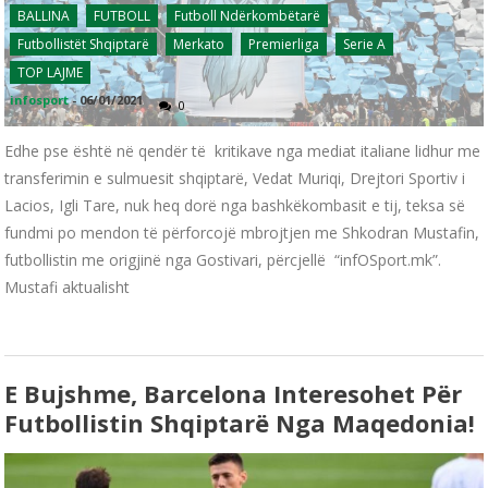
BALLINA
FUTBOLL
Futboll Ndërkombëtarë
Futbollistët Shqiptarë
Merkato
Premierliga
Serie A
TOP LAJME
infosport
-
06/01/2021
0
Edhe pse është në qendër të kritikave nga mediat italiane lidhur me
transferimin e sulmuesit shqiptarë, Vedat Muriqi, Drejtori Sportiv i
Lacios, Igli Tare, nuk heq dorë nga bashkëkombasit e tij, teksa së
fundmi po mendon të përforcojë mbrojtjen me Shkodran Mustafin,
futbollistin me origjinë nga Gostivari, përcjellë “infOSport.mk”.
Mustafi aktualisht
E Bujshme, Barcelona Interesohet Për
Futbollistin Shqiptarë Nga Maqedonia!