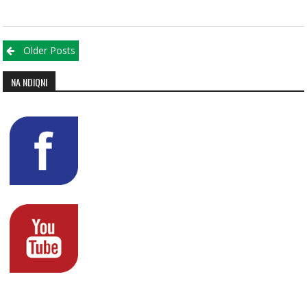
Posts navigation
Older Posts
NA NDIQNI