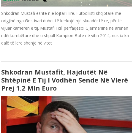
0
Shkodran Mustafi është një lojtar i lirë. Futbollisti shqiptarë me
origjinë nga Gostivari duhet të kërkojë një skuadër të re, për të
vijuar karrierën e tij. Mustafi i cili përfaqësoi Gjermaninë në arenën
ndërkombëtare dhe u shpall Kampion Bote në vitin 2014, nuk ia ka
dalë të lërë shenjë në vitet
Shkodran Mustafit, Hajdutët Në
Shtëpinë E Tij I Vodhën Sende Në Vlerë
Prej 1.2 Mln Euro