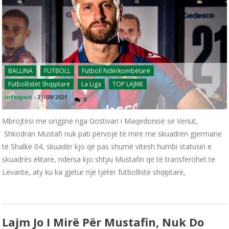
BALLINA
FUTBOLL
Futboll Ndërkombëtarë
Futbollistët Shqiptarë
La Liga
TOP LAJME
infosport
-
21/09/2021
0
Mbrojtësi me origjinë nga Gostivari i Maqedonisë së Veriut,
Shkodran Mustafi nuk pati përvojë të mirë me skuadrën gjermane
të Shalke 04, skuadër kjo që pas shumë vitesh humbi statusin e
skuadrës elitare, ndërsa kjo shtyu Mustafin që të transferohet te
Levante, aty ku ka gjetur një tjetër futbollistë shqiptarë,
Lajm Jo I Mirë Për Mustafin, Nuk Do