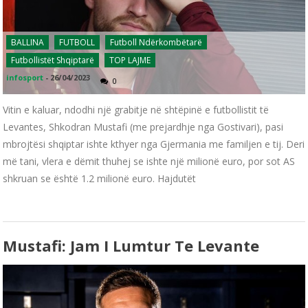
BALLINA
FUTBOLL
Futboll Ndërkombëtarë
Futbollistët Shqiptarë
TOP LAJME
infosport
-
26/04/2023
0
Vitin e kaluar, ndodhi një grabitje në shtëpinë e futbollistit të
Levantes, Shkodran Mustafi (me prejardhje nga Gostivari), pasi
mbrojtësi shqiptar ishte kthyer nga Gjermania me familjen e tij. Deri
më tani, vlera e dëmit thuhej se ishte një milionë euro, por sot AS
shkruan se është 1.2 milionë euro. Hajdutët
Mustafi: Jam I Lumtur Te Levante