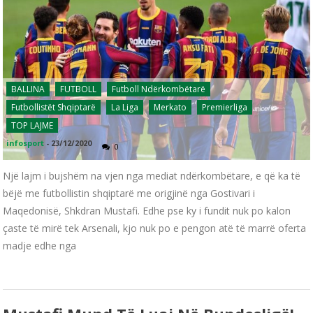
BALLINA
FUTBOLL
Futboll Ndërkombëtarë
Futbollistët Shqiptarë
La Liga
Merkato
Premierliga
TOP LAJME
infosport
-
23/12/2020
0
Një lajm i bujshëm na vjen nga mediat ndërkombëtare, e që ka të
bëjë me futbollistin shqiptarë me origjinë nga Gostivari i
Maqedonisë, Shkdran Mustafi. Edhe pse ky i fundit nuk po kalon
çaste të mirë tek Arsenali, kjo nuk po e pengon atë të marrë oferta
madje edhe nga