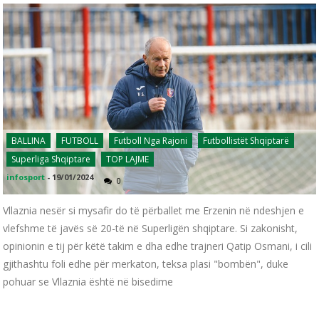
BALLINA
FUTBOLL
Futboll Nga Rajoni
Futbollistët Shqiptarë
Superliga Shqiptare
TOP LAJME
infosport
-
19/01/2024
0
Vllaznia nesër si mysafir do të përballet me Erzenin në ndeshjen e
vlefshme të javës së 20-të në Superligën shqiptare. Si zakonisht,
opinionin e tij për këtë takim e dha edhe trajneri Qatip Osmani, i cili
gjithashtu foli edhe për merkaton, teksa plasi "bombën", duke
pohuar se Vllaznia është në bisedime