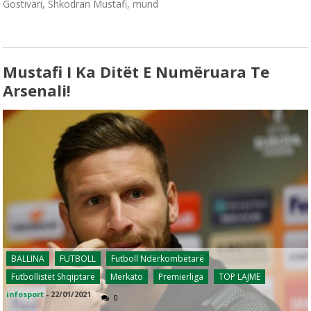
Gostivari, Shkodran Mustafi, mund
Mustafi I Ka Ditët E Numëruara Te
Arsenali!
BALLINA
FUTBOLL
Futboll Ndërkombëtarë
Futbollistët Shqiptarë
Merkato
Premierliga
TOP LAJME
infosport
-
22/01/2021
0