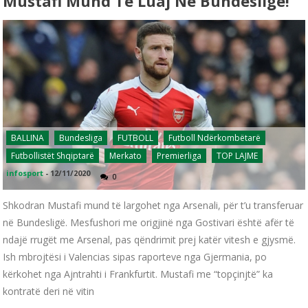
Mustafi Mund Të Luaj Në Bundesligë!
BALLINA
Bundesliga
FUTBOLL
Futboll Ndërkombëtarë
Futbollistët Shqiptarë
Merkato
Premierliga
TOP LAJME
infosport
-
12/11/2020
0
Shkodran Mustafi mund të largohet nga Arsenali, për t’u transferuar
në Bundesligë. Mesfushori me origjinë nga Gostivari është afër të
ndajë rrugët me Arsenal, pas qëndrimit prej katër vitesh e gjysmë.
Ish mbrojtësi i Valencias sipas raporteve nga Gjermania, po
kërkohet nga Ajntrahti i Frankfurtit. Mustafi me “topçinjtë” ka
kontratë deri në vitin