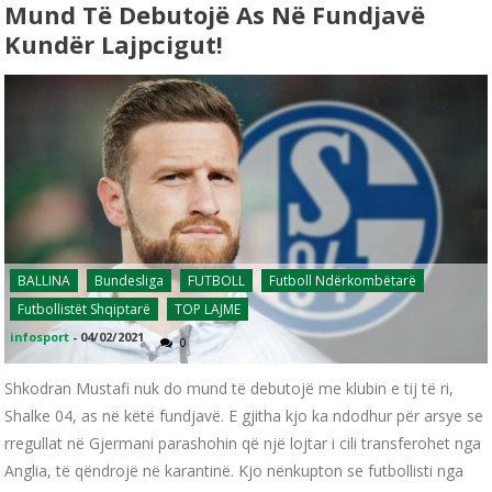
Mund Të Debutojë As Në Fundjavë
Kundër Lajpcigut!
BALLINA
Bundesliga
FUTBOLL
Futboll Ndërkombëtarë
Futbollistët Shqiptarë
TOP LAJME
infosport
-
04/02/2021
0
Shkodran Mustafi nuk do mund të debutojë me klubin e tij të ri,
Shalke 04, as në këtë fundjavë. E gjitha kjo ka ndodhur për arsye se
rregullat në Gjermani parashohin që një lojtar i cili transferohet nga
Anglia, të qëndrojë në karantinë. Kjo nënkupton se futbollisti nga