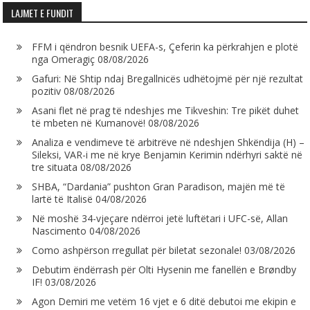
LAJMET E FUNDIT
FFM i qëndron besnik UEFA-s, Çeferin ka përkrahjen e plotë
nga Omeragiç
08/08/2026
Gafuri: Në Shtip ndaj Bregallnicës udhëtojmë për një rezultat
pozitiv
08/08/2026
Asani flet në prag të ndeshjes me Tikveshin: Tre pikët duhet
të mbeten në Kumanovë!
08/08/2026
Analiza e vendimeve të arbitrëve në ndeshjen Shkëndija (H) –
Sileksi, VAR-i me në krye Benjamin Kerimin ndërhyri saktë në
tre situata
08/08/2026
SHBA, “Dardania” pushton Gran Paradison, majën më të
lartë të Italisë
04/08/2026
Në moshë 34-vjeçare ndërroi jetë luftëtari i UFC-së, Allan
Nascimento
04/08/2026
Como ashpërson rregullat për biletat sezonale!
03/08/2026
Debutim ëndërrash për Olti Hysenin me fanellën e Brøndby
IF!
03/08/2026
Agon Demiri me vetëm 16 vjet e 6 ditë debutoi me ekipin e