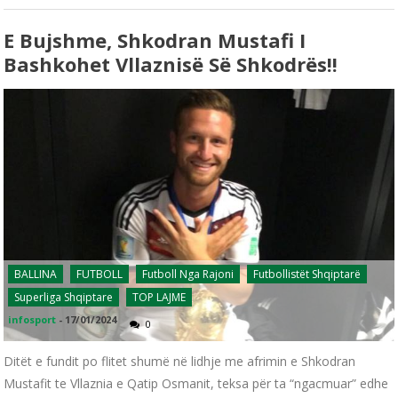
E Bujshme, Shkodran Mustafi I
Bashkohet Vllaznisë Së Shkodrës!!
BALLINA
FUTBOLL
Futboll Nga Rajoni
Futbollistët Shqiptarë
Superliga Shqiptare
TOP LAJME
infosport
-
17/01/2024
0
Ditët e fundit po flitet shumë në lidhje me afrimin e Shkodran
Mustafit te Vllaznia e Qatip Osmanit, teksa për ta “ngacmuar” edhe