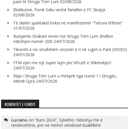
parë të Struga Trim Lum
02/08/2026
Ekskluzive, Fisnik Saliu veshë fanellën e FC Skopje
02/08/2026
Të dielën spektakël boksi në manifestimin “Tetova N’festë”
31/07/2026
Bunjamin Shabani nesër me Struga Trim Lum zhvillon
ndeshjen numër 200!
24/07/2026
Tikveshi e nis vrrullshëm sezonin e ri në Ligën e Parë (VIDEO)
24/07/2026
FFM vjen me një super lajm për tifozët e Shkëndijës!
24/07/2026
Ekipi i Struga Trim Lum u mirëprit nga numri 1 i Strugës,
Mendi Qyra
24/07/2026
KOMENTET E FUNDIT
Luciano
on
“Euro 2024”, Sylvinho: Ndeshja më e
rëndësishme, por në nëntor vendoset kualifikimi