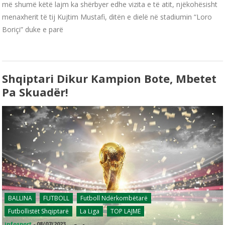
më shumë këtë lajm ka shërbyer edhe vizita e të atit, njëkohësisht
menaxherit të tij Kujtim Mustafi, ditën e dielë në stadiumin “Loro
Boriçi” duke e parë
Shqiptari Dikur Kampion Bote, Mbetet
Pa Skuadër!
BALLINA
FUTBOLL
Futboll Ndërkombëtarë
Futbollistët Shqiptarë
La Liga
TOP LAJME
infosport
-
08/07/2023