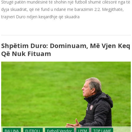
Strugë patën mundësinë të shohin një futboll shumë cilësorë nga të
dyja skuadrat, që në fund u ndanë me barazimin 2:2. Megjithatë,
trajneri Duro ndjen keqardhje që skuadra
Shpëtim Duro: Dominuam, Më Vjen Keq
Që Nuk Fituam
BALLINA
FUTBOLL
Futboll Vendor
LPFM
TOP LAJME