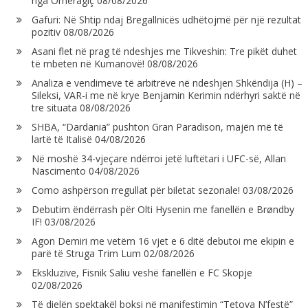
nga Omeragiç
08/08/2026
Gafuri: Në Shtip ndaj Bregallnicës udhëtojmë për një rezultat
pozitiv
08/08/2026
Asani flet në prag të ndeshjes me Tikveshin: Tre pikët duhet
të mbeten në Kumanovë!
08/08/2026
Analiza e vendimeve të arbitrëve në ndeshjen Shkëndija (H) –
Sileksi, VAR-i me në krye Benjamin Kerimin ndërhyri saktë në
tre situata
08/08/2026
SHBA, “Dardania” pushton Gran Paradison, majën më të
lartë të Italisë
04/08/2026
Në moshë 34-vjeçare ndërroi jetë luftëtari i UFC-së, Allan
Nascimento
04/08/2026
Como ashpërson rregullat për biletat sezonale!
03/08/2026
Debutim ëndërrash për Olti Hysenin me fanellën e Brøndby
IF!
03/08/2026
Agon Demiri me vetëm 16 vjet e 6 ditë debutoi me ekipin e
parë të Struga Trim Lum
02/08/2026
Ekskluzive, Fisnik Saliu veshë fanellën e FC Skopje
02/08/2026
Të dielën spektakël boksi në manifestimin “Tetova N’festë”