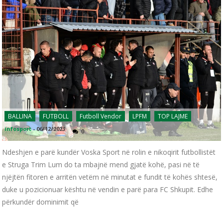
BALLINA
FUTBOLL
Futboll Vendor
LPFM
TOP LAJME
infosport
-
06/12/2023
0
Ndeshjen e parë kundër Voska Sport në rolin e nikoqirit futbollistët
e Struga Trim Lum do ta mbajnë mend gjatë kohë, pasi në të
njëjtën fitoren e arritën vetëm në minutat e fundit të kohës shtesë,
duke u pozicionuar kështu në vendin e parë para FC Shkupit. Edhe
përkundër dominimit që