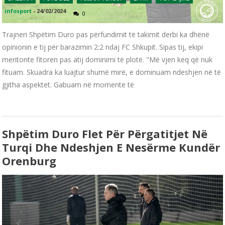
infosport
-
24/02/2024
0
Trajneri Shpëtim Duro pas përfundimit të takimit derbi ka dhënë
opinionin e tij për barazimin 2:2 ndaj FC Shkupit. Sipas tij, ekipi
meritonte fitoren pas atij dominimi të plotë. "Më vjen keq që nuk
fituam. Skuadra ka luajtur shumë mirë, e dominuam ndeshjen në të
gjitha aspektet. Gabuam në momente të
Shpëtim Duro Flet Për Përgatitjet Në
Turqi Dhe Ndeshjen E Nesërme Kundër
Orenburg