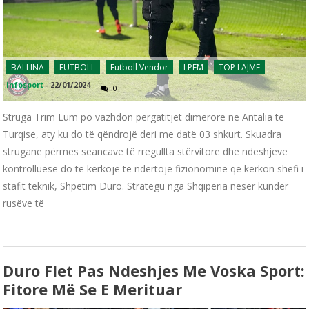
BALLINA
FUTBOLL
Futboll Vendor
LPFM
TOP LAJME
infosport
-
22/01/2024
0
Struga Trim Lum po vazhdon përgatitjet dimërore në Antalia të
Turqisë, aty ku do të qëndrojë deri me datë 03 shkurt. Skuadra
strugane përmes seancave të rregullta stërvitore dhe ndeshjeve
kontrolluese do të kërkojë të ndërtojë fizionominë që kërkon shefi i
stafit teknik, Shpëtim Duro. Strategu nga Shqipëria nesër kundër
rusëve të
Duro Flet Pas Ndeshjes Me Voska Sport:
Fitore Më Se E Merituar