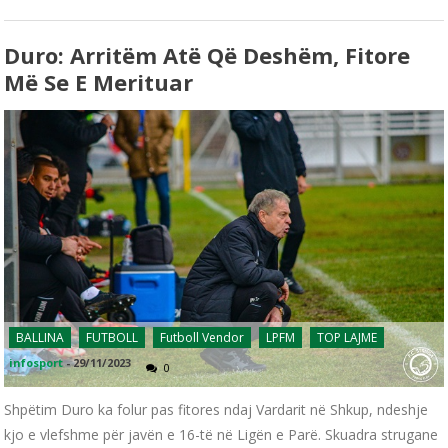
Duro: Arritëm Atë Që Deshëm, Fitore
Më Se E Merituar
BALLINA
FUTBOLL
Futboll Vendor
LPFM
TOP LAJME
infosport
-
29/11/2023
0
Shpëtim Duro ka folur pas fitores ndaj Vardarit në Shkup, ndeshje
kjo e vlefshme për javën e 16-të në Ligën e Parë. Skuadra strugane