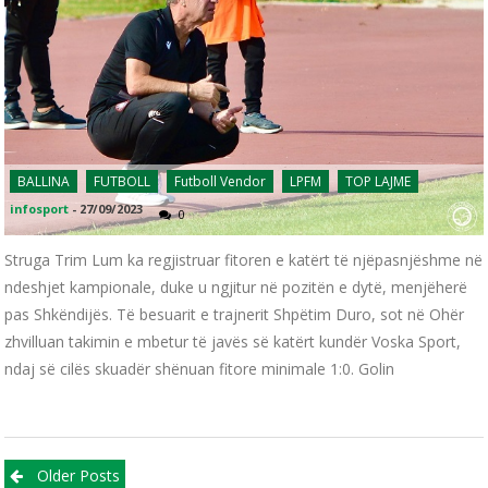
BALLINA
FUTBOLL
Futboll Vendor
LPFM
TOP LAJME
infosport
-
27/09/2023
0
Struga Trim Lum ka regjistruar fitoren e katërt të njëpasnjëshme në
ndeshjet kampionale, duke u ngjitur në pozitën e dytë, menjëherë
pas Shkëndijës. Të besuarit e trajnerit Shpëtim Duro, sot në Ohër
zhvilluan takimin e mbetur të javës së katërt kundër Voska Sport,
ndaj së cilës skuadër shënuan fitore minimale 1:0. Golin
Posts navigation
Older Posts