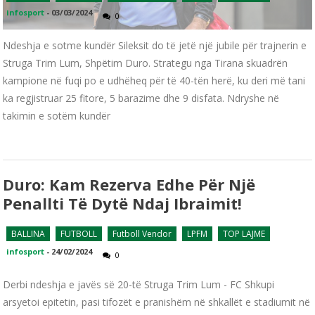
infosport
-
03/03/2024
0
Ndeshja e sotme kundër Sileksit do të jetë një jubile për trajnerin e
Struga Trim Lum, Shpëtim Duro. Strategu nga Tirana skuadrën
kampione në fuqi po e udhëheq për të 40-tën herë, ku deri më tani
ka regjistruar 25 fitore, 5 barazime dhe 9 disfata. Ndryshe në
takimin e sotëm kundër
Duro: Kam Rezerva Edhe Për Një
Penallti Të Dytë Ndaj Ibraimit!
BALLINA
FUTBOLL
Futboll Vendor
LPFM
TOP LAJME
infosport
-
24/02/2024
0
Derbi ndeshja e javës së 20-të Struga Trim Lum - FC Shkupi
arsyetoi epitetin, pasi tifozët e pranishëm në shkallët e stadiumit në