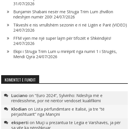
31/07/2026
Bunjamin Shabani nesër me Struga Trim Lum zhvillon
ndeshjen numër 200!
24/07/2026
Tikveshi e nis vrrullshëm sezonin e ri në Ligën e Parë (VIDEO)
24/07/2026
FFM vjen me një super lajm për tifozët e Shkëndijës!
24/07/2026
Ekipi i Struga Trim Lum u mirëprit nga numri 1 i Strugës,
Mendi Qyra
24/07/2026
KOMENTET E FUNDIT
Luciano
on
“Euro 2024”, Sylvinho: Ndeshja më e
rëndësishme, por në nëntor vendoset kualifikimi
Klodian
on
Lista përfundimtare e Italisë, ja tre “të
përjashtuarit” nga Mançini
eksperti
on
Muçi u prezantua te Legia e Varshavës, ja për
sa vite ka nënshkruar