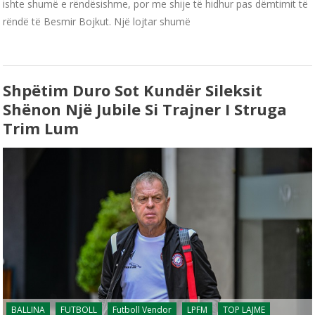
ishte shumë e rëndësishme, por me shije të hidhur pas dëmtimit të
rëndë të Besmir Bojkut. Një lojtar shumë
Shpëtim Duro Sot Kundër Sileksit
Shënon Një Jubile Si Trajner I Struga
Trim Lum
BALLINA
FUTBOLL
Futboll Vendor
LPFM
TOP LAJME