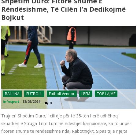
Shpëtim Duro: Fitore Shumë E
Rëndësishme, Të Cilën I’a Dedikojmë
Bojkut
BALLINA
FUTBOLL
Futboll Vendor
LPFM
TOP LAJME
infosport
-
18/03/2024
0
Trajneri Shpëtim Duro, i cili dje për të 35-tën herë udhëhoqi
skuadrën e Struga Trim Lum në ndeshjet kampionale, ka folur për
fitoren shumë të rëndësishme ndaj Rabotniçkit. Sipas tij e njëjta