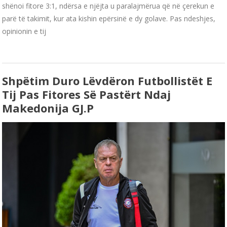
shënoi fitore 3:1, ndërsa e njëjta u paralajmërua që në çerekun e
parë të takimit, kur ata kishin epërsinë e dy golave. Pas ndeshjes,
opinionin e tij
Shpëtim Duro Lëvdëron Futbollistët E
Tij Pas Fitores Së Pastërt Ndaj
Makedonija GJ.P