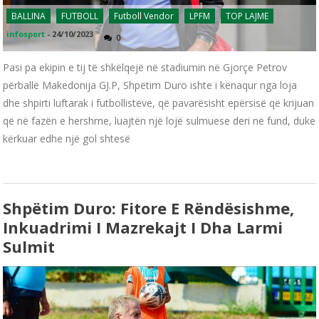
BALLINA
FUTBOLL
Futboll Vendor
LPFM
TOP LAJME
infosport
-
24/10/2023
0
Pasi pa ekipin e tij të shkëlqejë në stadiumin në Gjorçe Petrov
përballë Makedonija GJ.P, Shpëtim Duro ishte i kënaqur nga loja
dhe shpirti luftarak i futbollistëve, që pavarësisht epërsisë që krijuan
që në fazën e hershme, luajtën një lojë sulmuese deri në fund, duke
kërkuar edhe një gol shtesë
Shpëtim Duro: Fitore E Rëndësishme,
Inkuadrimi I Mazrekajt I Dha Larmi
Sulmit