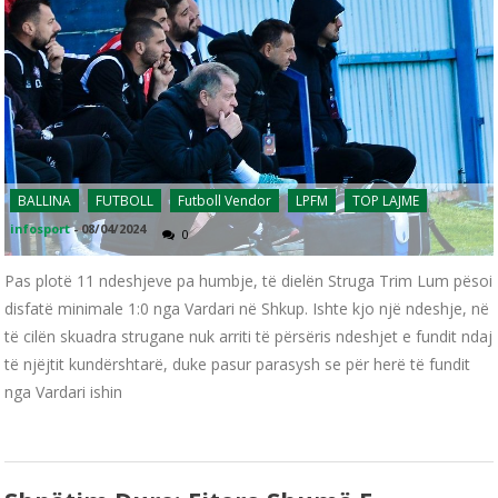
BALLINA
FUTBOLL
Futboll Vendor
LPFM
TOP LAJME
infosport
-
08/04/2024
0
Pas plotë 11 ndeshjeve pa humbje, të dielën Struga Trim Lum pësoi
disfatë minimale 1:0 nga Vardari në Shkup. Ishte kjo një ndeshje, në
të cilën skuadra strugane nuk arriti të përsëris ndeshjet e fundit ndaj
të njëjtit kundërshtarë, duke pasur parasysh se për herë të fundit
nga Vardari ishin