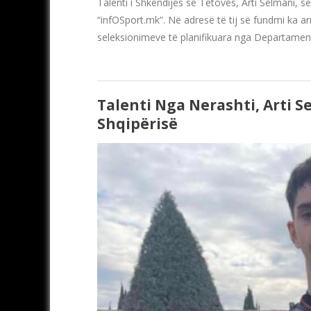
Talenti i Shkëndijës së Tetovës, Arti Selmani, s
“infOSport.mk”. Në adresë të tij së fundmi ka ar
seleksionimeve të planifikuara nga Departament
Talenti Nga Nerashti, Arti S
Shqipërisë