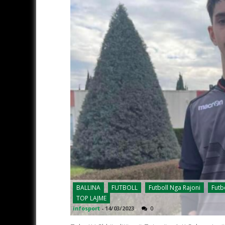
BALLINA
FUTBOLL
Futboll Nga Rajoni
Futb
TOP LAJME
infosport
-
14/03/2023
0