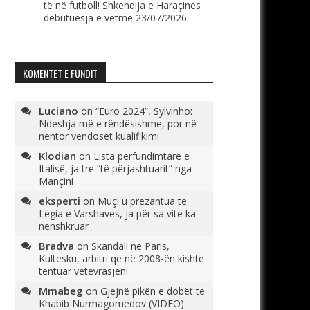
të në futboll! Shkëndija e Haraçinës
debutuesja e vetme
23/07/2026
KOMENTET E FUNDIT
Luciano
on
“Euro 2024”, Sylvinho:
Ndeshja më e rëndësishme, por në
nëntor vendoset kualifikimi
Klodian
on
Lista përfundimtare e
Italisë, ja tre “të përjashtuarit” nga
Mançini
eksperti
on
Muçi u prezantua te
Legia e Varshavës, ja për sa vite ka
nënshkruar
Bradva
on
Skandali në Paris,
Kultesku, arbitri që në 2008-ën kishte
tentuar vetëvrasjen!
Mmabeg
on
Gjejnë pikën e dobët të
Khabib Nurmagomedov (VIDEO)