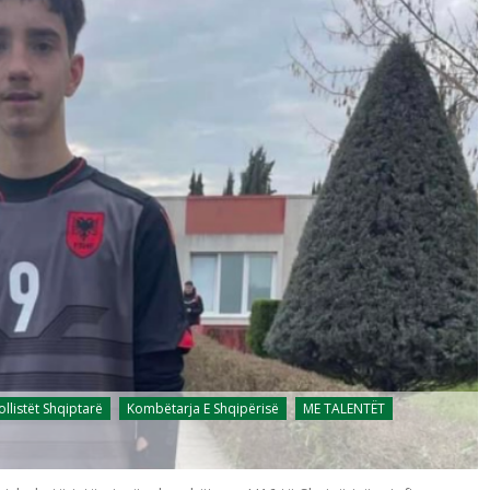
ollistët Shqiptarë
Kombëtarja E Shqipërisë
ME TALENTËT