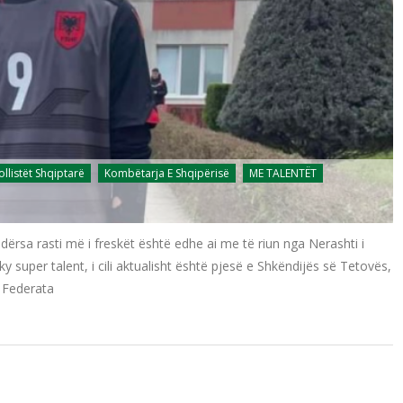
ollistët Shqiptarë
Kombëtarja E Shqipërisë
ME TALENTËT
ndërsa rasti më i freskët është edhe ai me të riun nga Nerashti i
y super talent, i cili aktualisht është pjesë e Shkëndijës së Tetovës,
a Federata