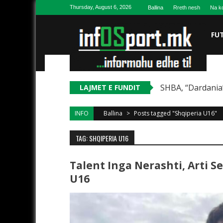
Skip to content
Thursday, August 6, 2026
Ballina
Rreth nesh
Na ko
FU
SHBA, “Dardania”
LAJMET E FUNDIT
INFO
Ballina
>
Posts tagged "Shqiperia U16"
TAG: SHQIPERIA U16
Talent Inga Nerashti, Arti S
U16