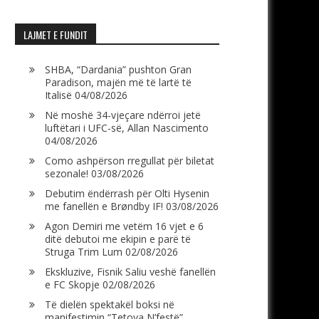
LAJMET E FUNDIT
SHBA, “Dardania” pushton Gran
Paradison, majën më të lartë të
Italisë
04/08/2026
Në moshë 34-vjeçare ndërroi jetë
luftëtari i UFC-së, Allan Nascimento
04/08/2026
Como ashpërson rregullat për biletat
sezonale!
03/08/2026
Debutim ëndërrash për Olti Hysenin
me fanellën e Brøndby IF!
03/08/2026
Agon Demiri me vetëm 16 vjet e 6
ditë debutoi me ekipin e parë të
Struga Trim Lum
02/08/2026
Ekskluzive, Fisnik Saliu veshë fanellën
e FC Skopje
02/08/2026
Të dielën spektakël boksi në
manifestimin “Tetova N’festë”