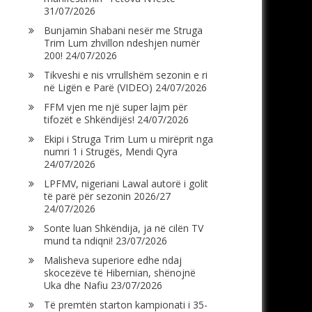
31/07/2026
Bunjamin Shabani nesër me Struga
Trim Lum zhvillon ndeshjen numër
200!
24/07/2026
Tikveshi e nis vrrullshëm sezonin e ri
në Ligën e Parë (VIDEO)
24/07/2026
FFM vjen me një super lajm për
tifozët e Shkëndijës!
24/07/2026
Ekipi i Struga Trim Lum u mirëprit nga
numri 1 i Strugës, Mendi Qyra
24/07/2026
LPFMV, nigeriani Lawal autorë i golit
të parë për sezonin 2026/27
24/07/2026
Sonte luan Shkëndija, ja në cilën TV
mund ta ndiqni!
23/07/2026
Malisheva superiore edhe ndaj
skocezëve të Hibernian, shënojnë
Uka dhe Nafiu
23/07/2026
Të premtën starton kampionati i 35-