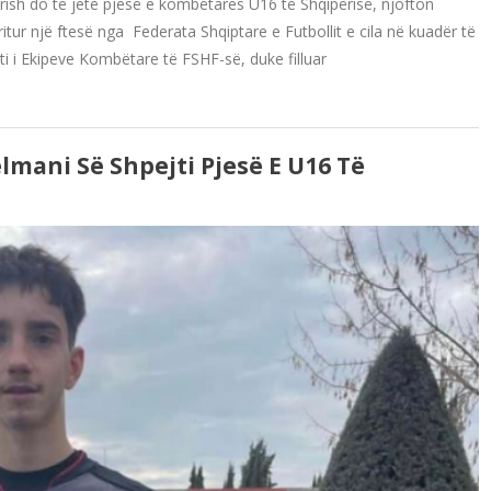
ërish do të jetë pjesë e kombëtares U16 të Shqipërisë, njofton
ritur një ftesë nga Federata Shqiptare e Futbollit e cila në kuadër të
i i Ekipeve Kombëtare të FSHF-së, duke filluar
elmani Së Shpejti Pjesë E U16 Të