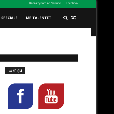
Kanali zyrtarë në Youtube
Facebook
S SPECIALE
ME TALENTËT
NA NDIQNI