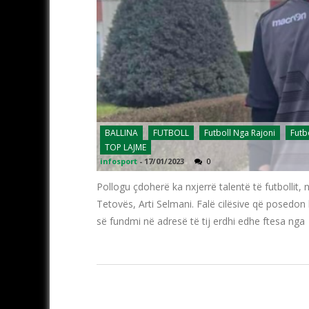
BALLINA
FUTBOLL
Futboll Nga Rajoni
Futb
TOP LAJME
infosport
-
17/01/2023
0
Pollogu çdoherë ka nxjerrë talentë të futbollit, 
Tetovës, Arti Selmani. Falë cilësive që posedon k
së fundmi në adresë të tij erdhi edhe ftesa ng