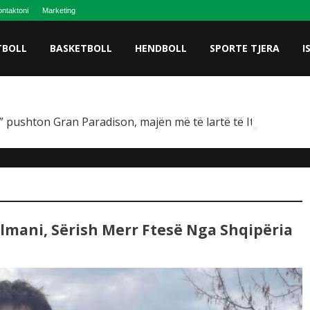
ntaktoni
Marketing
TBOLL
BASKETBOLL
HENDBOLL
SPORTE TJERA
I
 pushton Gran Paradison, majën më të lartë të Italisë
elmani, Sërish Merr Ftesë Nga Shqipëria