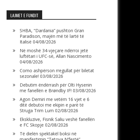
LAJMET E FUNDIT
SHBA, “Dardania” pushton Gran
Paradison, majën më të lartë të
Italisë
04/08/2026
Në moshë 34-vjeçare ndërroi jetë
luftëtari i UFC-së, Allan Nascimento
04/08/2026
Como ashpërson rregullat për biletat
sezonale!
03/08/2026
Debutim ëndërrash për Olti Hysenin
me fanellën e Brøndby IF!
03/08/2026
Agon Demiri me vetëm 16 vjet e 6
ditë debutoi me ekipin e parë të
Struga Trim Lum
02/08/2026
Ekskluzive, Fisnik Saliu veshë fanellën
e FC Skopje
02/08/2026
Të dielën spektakël boksi në
manifestimin “Tetova N’festë”