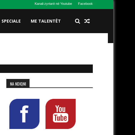
Kanali zyrtarë në Youtube
Facebook
S SPECIALE
ME TALENTËT
NA NDIQNI