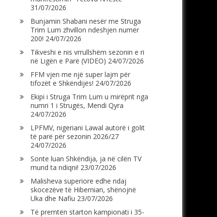
31/07/2026
Bunjamin Shabani nesër me Struga
Trim Lum zhvillon ndeshjen numër
200!
24/07/2026
Tikveshi e nis vrrullshëm sezonin e ri
në Ligën e Parë (VIDEO)
24/07/2026
FFM vjen me një super lajm për
tifozët e Shkëndijës!
24/07/2026
Ekipi i Struga Trim Lum u mirëprit nga
numri 1 i Strugës, Mendi Qyra
24/07/2026
LPFMV, nigeriani Lawal autorë i golit
të parë për sezonin 2026/27
24/07/2026
Sonte luan Shkëndija, ja në cilën TV
mund ta ndiqni!
23/07/2026
Malisheva superiore edhe ndaj
skocezëve të Hibernian, shënojnë
Uka dhe Nafiu
23/07/2026
Të premtën starton kampionati i 35-