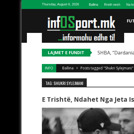
Skip to content
Thursday, August 6, 2026
Ballina
Rreth nesh
Na ko
FU
SHBA, “Dardania
LAJMET E FUNDIT
INFO
Ballina
>
Posts tagged "Shukri Sylejmani"
TAG: SHUKRI SYLEJMANI
E Trishtë, Ndahet Nga Jeta Is