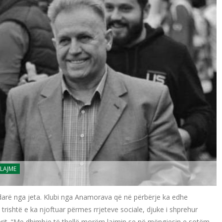
LAJME
ë ndarë nga jeta. Klubi nga Anamorava që në përbërje ka edhe
rishtë e ka njoftuar përmes rrjeteve sociale, djuke i shprehur
jerit. “Me dhimbje të thellë morëm lajmin se në mëngjesin e sotëm