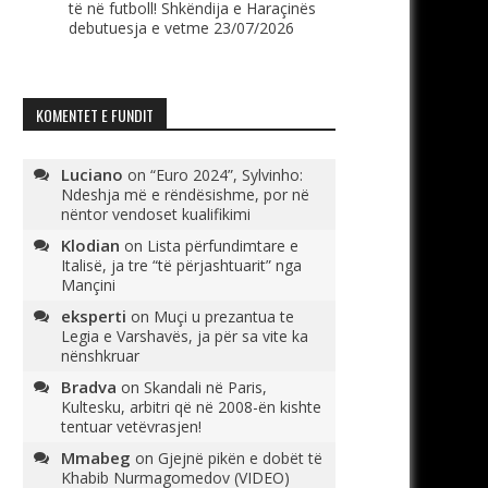
të në futboll! Shkëndija e Haraçinës
debutuesja e vetme
23/07/2026
KOMENTET E FUNDIT
Luciano
on
“Euro 2024”, Sylvinho:
Ndeshja më e rëndësishme, por në
nëntor vendoset kualifikimi
Klodian
on
Lista përfundimtare e
Italisë, ja tre “të përjashtuarit” nga
Mançini
eksperti
on
Muçi u prezantua te
Legia e Varshavës, ja për sa vite ka
nënshkruar
Bradva
on
Skandali në Paris,
Kultesku, arbitri që në 2008-ën kishte
tentuar vetëvrasjen!
Mmabeg
on
Gjejnë pikën e dobët të
Khabib Nurmagomedov (VIDEO)