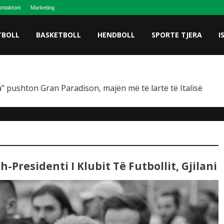
ntaktoni
Marketing
TBOLL
BASKETBOLL
HENDBOLL
SPORTE TJERA
I
” pushton Gran Paradison, majën më të lartë të Italisë
h-Presidenti I Klubit Të Futbollit, Gjilani