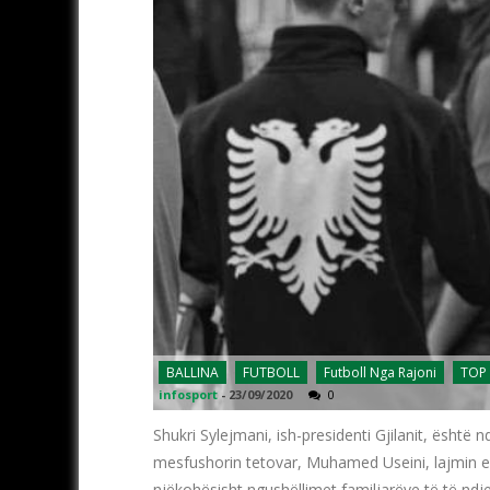
BALLINA
FUTBOLL
Futboll Nga Rajoni
TOP 
infosport
-
23/09/2020
0
Shukri Sylejmani, ish-presidenti Gjilanit, ësht
mesfushorin tetovar, Muhamed Useini, lajmin e t
njëkohësisht ngushëllimet familjarëve të të nd