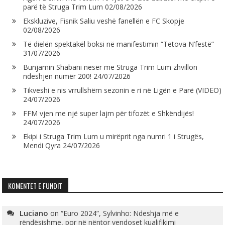
parë të Struga Trim Lum
02/08/2026
Ekskluzive, Fisnik Saliu veshë fanellën e FC Skopje
02/08/2026
Të dielën spektakël boksi në manifestimin “Tetova N’festë”
31/07/2026
Bunjamin Shabani nesër me Struga Trim Lum zhvillon
ndeshjen numër 200!
24/07/2026
Tikveshi e nis vrrullshëm sezonin e ri në Ligën e Parë (VIDEO)
24/07/2026
FFM vjen me një super lajm për tifozët e Shkëndijës!
24/07/2026
Ekipi i Struga Trim Lum u mirëprit nga numri 1 i Strugës,
Mendi Qyra
24/07/2026
KOMENTET E FUNDIT
Luciano
on
“Euro 2024”, Sylvinho: Ndeshja më e
rëndësishme, por në nëntor vendoset kualifikimi