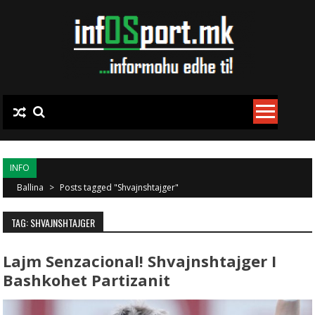
Skip to content
INFO
Ballina
>
Posts tagged "Shvajnshtajger"
TAG: SHVAJNSHTAJGER
Lajm Senzacional! Shvajnshtajger I
Bashkohet Partizanit