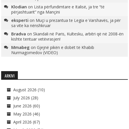
Klodian
on
Lista përfundimtare e Italisë, ja tre “të
përjashtuarit” nga Mançini
eksperti
on
Muçi u prezantua te Legia e Varshavës, ja për
sa vite ka nënshkruar
Bradva
on
Skandali në Paris, Kultesku, arbitri që në 2008-ën
kishte tentuar vetëvrasjen!
Mmabeg
on
Gjejnë pikën e dobët të Khabib
Nurmagomedov (VIDEO)
ARKIVI
August 2026
(10)
July 2026
(28)
June 2026
(60)
May 2026
(46)
April 2026
(67)