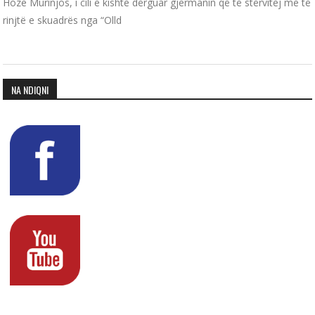
Hoze Murinjos, i cili e kishte dërguar gjermanin që të stërvitej me të
rinjtë e skuadrës nga “Olld
NA NDIQNI