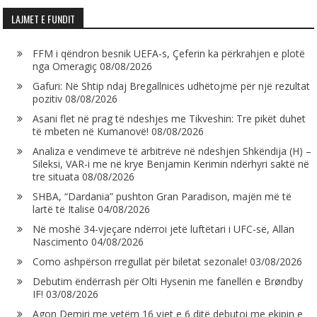
LAJMET E FUNDIT
FFM i qëndron besnik UEFA-s, Çeferin ka përkrahjen e plotë
nga Omeragiç
08/08/2026
Gafuri: Në Shtip ndaj Bregallnicës udhëtojmë për një rezultat
pozitiv
08/08/2026
Asani flet në prag të ndeshjes me Tikveshin: Tre pikët duhet
të mbeten në Kumanovë!
08/08/2026
Analiza e vendimeve të arbitrëve në ndeshjen Shkëndija (H) –
Sileksi, VAR-i me në krye Benjamin Kerimin ndërhyri saktë në
tre situata
08/08/2026
SHBA, “Dardania” pushton Gran Paradison, majën më të
lartë të Italisë
04/08/2026
Në moshë 34-vjeçare ndërroi jetë luftëtari i UFC-së, Allan
Nascimento
04/08/2026
Como ashpërson rregullat për biletat sezonale!
03/08/2026
Debutim ëndërrash për Olti Hysenin me fanellën e Brøndby
IF!
03/08/2026
Agon Demiri me vetëm 16 vjet e 6 ditë debutoi me ekipin e