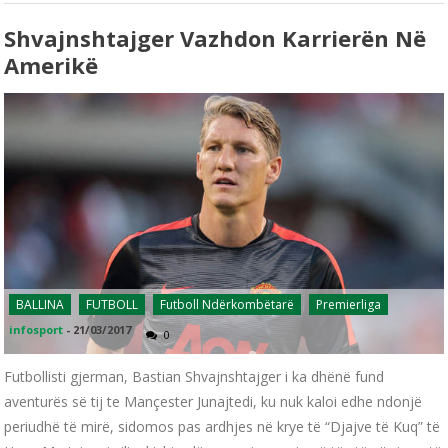
Shvajnshtajger Vazhdon Karrierën Në
Amerikë
BALLINA
FUTBOLL
Futboll Ndërkombëtarë
Premierliga
infosport
-
21/03/2017
0
Futbollisti gjerman, Bastian Shvajnshtajger i ka dhënë fund
aventurës së tij te Mançester Junajtedi, ku nuk kaloi edhe ndonjë
periudhë të mirë, sidomos pas ardhjes në krye të “Djajve të Kuq” të