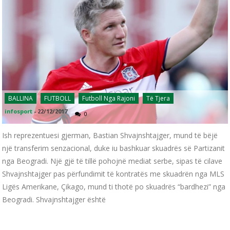
BALLINA
FUTBOLL
Futboll Nga Rajoni
Të Tjera
infosport
-
22/12/2017
0
Ish reprezentuesi gjerman, Bastian Shvajnshtajger, mund të bëjë
një transferim senzacional, duke iu bashkuar skuadrës së Partizanit
nga Beogradi. Një gjë të tillë pohojnë mediat serbe, sipas të cilave
Shvajnshtajger pas përfundimit të kontratës me skuadrën nga MLS
Ligës Amerikane, Çikago, mund ti thotë po skuadrës “bardhezi” nga
Beogradi. Shvajnshtajger është