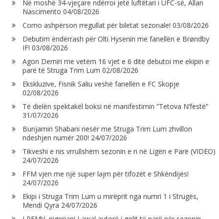
Në moshë 34-vjeçare ndërroi jetë luftëtari i UFC-së, Allan
Nascimento
04/08/2026
Como ashpërson rregullat për biletat sezonale!
03/08/2026
Debutim ëndërrash për Olti Hysenin me fanellën e Brøndby
IF!
03/08/2026
Agon Demiri me vetëm 16 vjet e 6 ditë debutoi me ekipin e
parë të Struga Trim Lum
02/08/2026
Ekskluzive, Fisnik Saliu veshë fanellën e FC Skopje
02/08/2026
Të dielën spektakël boksi në manifestimin “Tetova N’festë”
31/07/2026
Bunjamin Shabani nesër me Struga Trim Lum zhvillon
ndeshjen numër 200!
24/07/2026
Tikveshi e nis vrrullshëm sezonin e ri në Ligën e Parë (VIDEO)
24/07/2026
FFM vjen me një super lajm për tifozët e Shkëndijës!
24/07/2026
Ekipi i Struga Trim Lum u mirëprit nga numri 1 i Strugës,
Mendi Qyra
24/07/2026
LPFMV, nigeriani Lawal autorë i golit të parë për sezonin