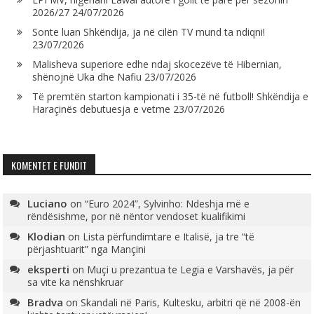
2026/27
24/07/2026
Sonte luan Shkëndija, ja në cilën TV mund ta ndiqni!
23/07/2026
Malisheva superiore edhe ndaj skocezëve të Hibernian,
shënojnë Uka dhe Nafiu
23/07/2026
Të premtën starton kampionati i 35-të në futboll! Shkëndija e
Haraçinës debutuesja e vetme
23/07/2026
KOMENTET E FUNDIT
Luciano
on
“Euro 2024”, Sylvinho: Ndeshja më e
rëndësishme, por në nëntor vendoset kualifikimi
Klodian
on
Lista përfundimtare e Italisë, ja tre “të
përjashtuarit” nga Mançini
eksperti
on
Muçi u prezantua te Legia e Varshavës, ja për
sa vite ka nënshkruar
Bradva
on
Skandali në Paris, Kultesku, arbitri që në 2008-ën