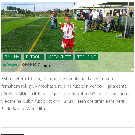
BALLINA
FUTBOLL
ME TALENTËT
TOP LAJME
infosport
-
04/04/2017
0
Është vetëm 10-vjeç, mirëpo me talentin që ka është bërë i
famshëm tek grup moshat e reja në futbollin vendor. Fjala është
për Altin Alijin, i cili hapat e parë me futbollin i bëri që në moshën 4-
vjeçare në klubin futbollistik “KF Skupi”. Nën drejtimin e trajnerit
Bedri Saliasi, Altini dita