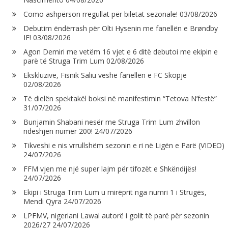
Como ashpërson rregullat për biletat sezonale!
03/08/2026
Debutim ëndërrash për Olti Hysenin me fanellën e Brøndby
IF!
03/08/2026
Agon Demiri me vetëm 16 vjet e 6 ditë debutoi me ekipin e
parë të Struga Trim Lum
02/08/2026
Ekskluzive, Fisnik Saliu veshë fanellën e FC Skopje
02/08/2026
Të dielën spektakël boksi në manifestimin “Tetova N’festë”
31/07/2026
Bunjamin Shabani nesër me Struga Trim Lum zhvillon
ndeshjen numër 200!
24/07/2026
Tikveshi e nis vrrullshëm sezonin e ri në Ligën e Parë (VIDEO)
24/07/2026
FFM vjen me një super lajm për tifozët e Shkëndijës!
24/07/2026
Ekipi i Struga Trim Lum u mirëprit nga numri 1 i Strugës,
Mendi Qyra
24/07/2026
LPFMV, nigeriani Lawal autorë i golit të parë për sezonin
2026/27
24/07/2026