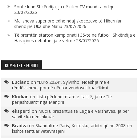
Sonte luan Shkëndija, ja në cilën TV mund ta ndiqni!
23/07/2026
Malisheva superiore edhe ndaj skocezëve të Hibernian,
shënojnë Uka dhe Nafiu
23/07/2026
Të premtën starton kampionati i 35-të në futboll! Shkëndija e
Haraçinës debutuesja e vetme
23/07/2026
KOMENTET E FUNDIT
Luciano
on
“Euro 2024”, Sylvinho: Ndeshja më e
rëndësishme, por në nëntor vendoset kualifikimi
Klodian
on
Lista përfundimtare e Italisë, ja tre “të
përjashtuarit” nga Mançini
eksperti
on
Muçi u prezantua te Legia e Varshavës, ja për
sa vite ka nënshkruar
Bradva
on
Skandali në Paris, Kultesku, arbitri që në 2008-ën
kishte tentuar vetëvrasjen!