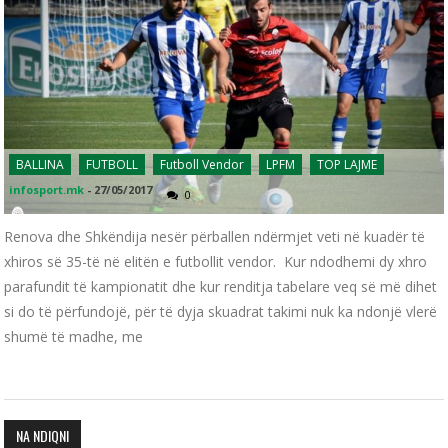
BALLINA
FUTBOLL
Futboll Vendor
LPFM
TOP LAJME
infosport.mk
-
27/05/2017
0
Renova dhe Shkëndija nesër përballen ndërmjet veti në kuadër të
xhiros së 35-të në elitën e futbollit vendor. Kur ndodhemi dy xhro
parafundit të kampionatit dhe kur renditja tabelare veq së më dihet
si do të përfundojë, për të dyja skuadrat takimi nuk ka ndonjë vlerë
shumë të madhe, me
NA NDIQNI