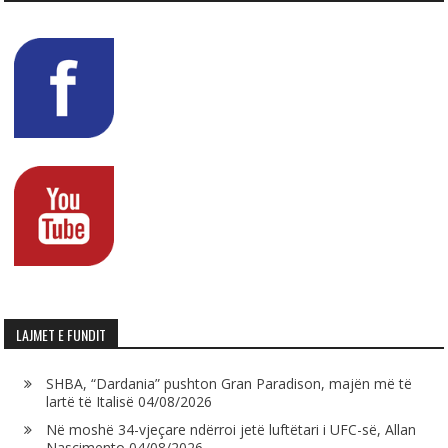
LAJMET E FUNDIT
SHBA, “Dardania” pushton Gran Paradison, majën më të
lartë të Italisë
04/08/2026
Në moshë 34-vjeçare ndërroi jetë luftëtari i UFC-së, Allan
Nascimento
04/08/2026