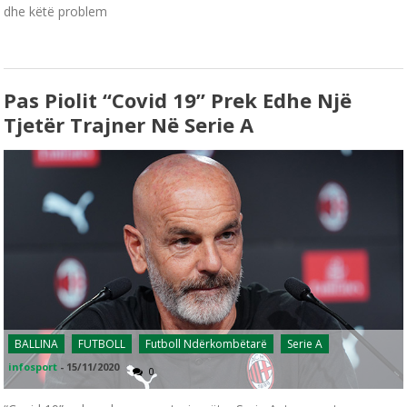
dhe këtë problem
Pas Piolit “Covid 19” Prek Edhe Një
Tjetër Trajner Në Serie A
BALLINA
FUTBOLL
Futboll Ndërkombëtarë
Serie A
infosport
-
15/11/2020
0