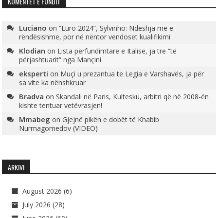
KOMENTET E FUNDIT
Luciano
on
“Euro 2024”, Sylvinho: Ndeshja më e
rëndësishme, por në nëntor vendoset kualifikimi
Klodian
on
Lista përfundimtare e Italisë, ja tre “të
përjashtuarit” nga Mançini
eksperti
on
Muçi u prezantua te Legia e Varshavës, ja për
sa vite ka nënshkruar
Bradva
on
Skandali në Paris, Kultesku, arbitri që në 2008-ën
kishte tentuar vetëvrasjen!
Mmabeg
on
Gjejnë pikën e dobët të Khabib
Nurmagomedov (VIDEO)
ARKIVI
August 2026
(6)
July 2026
(28)