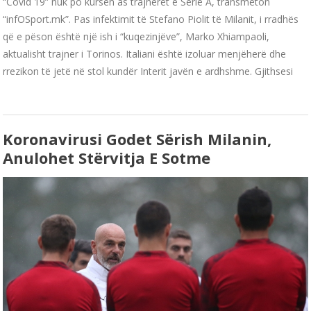
“Covid 19” nuk po kursen as trajnerët e Serie A, transmeton
“infOSport.mk”. Pas infektimit të Stefano Piolit të Milanit, i rradhës
që e pëson është një ish i “kuqezinjëve”, Marko Xhiampaoli,
aktualisht trajner i Torinos. Italiani është izoluar menjëherë dhe
rrezikon të jetë në stol kundër Interit javën e ardhshme. Gjithsesi
Koronavirusi Godet Sërish Milanin,
Anulohet Stërvitja E Sotme