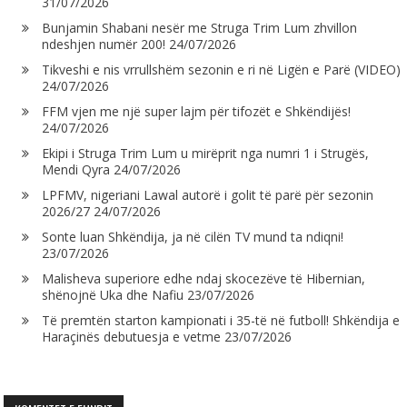
31/07/2026
Bunjamin Shabani nesër me Struga Trim Lum zhvillon
ndeshjen numër 200!
24/07/2026
Tikveshi e nis vrrullshëm sezonin e ri në Ligën e Parë (VIDEO)
24/07/2026
FFM vjen me një super lajm për tifozët e Shkëndijës!
24/07/2026
Ekipi i Struga Trim Lum u mirëprit nga numri 1 i Strugës,
Mendi Qyra
24/07/2026
LPFMV, nigeriani Lawal autorë i golit të parë për sezonin
2026/27
24/07/2026
Sonte luan Shkëndija, ja në cilën TV mund ta ndiqni!
23/07/2026
Malisheva superiore edhe ndaj skocezëve të Hibernian,
shënojnë Uka dhe Nafiu
23/07/2026
Të premtën starton kampionati i 35-të në futboll! Shkëndija e
Haraçinës debutuesja e vetme
23/07/2026