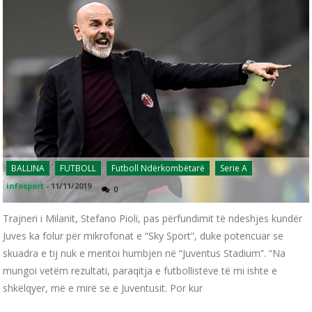
BALLINA
FUTBOLL
Futboll Ndërkombëtarë
Serie A
infosport
-
11/11/2019
0
Trajneri i Milanit, Stefano Pioli, pas përfundimit të ndeshjes kundër
Juves ka folur për mikrofonat e “Sky Sport”, duke potencuar se
skuadra e tij nuk e meritoi humbjen në “Juventus Stadium”. “Na
mungoi vetëm rezultati, paraqitja e futbollistëve të mi ishte e
shkëlqyer, më e mirë se e Juventusit. Por kur