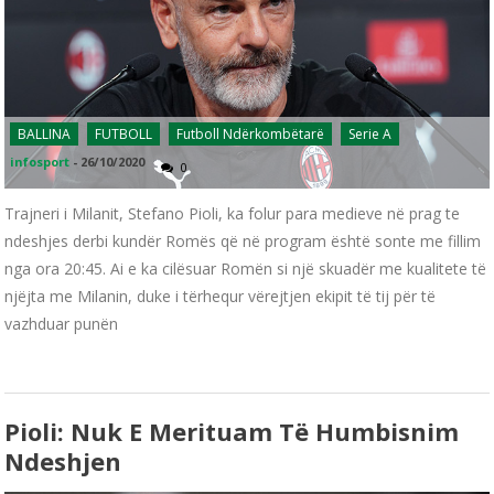
BALLINA
FUTBOLL
Futboll Ndërkombëtarë
Serie A
infosport
-
26/10/2020
0
Trajneri i Milanit, Stefano Pioli, ka folur para medieve në prag te
ndeshjes derbi kundër Romës që në program është sonte me fillim
nga ora 20:45. Ai e ka cilësuar Romën si një skuadër me kualitete të
njëjta me Milanin, duke i tërhequr vërejtjen ekipit të tij për të
vazhduar punën
Pioli: Nuk E Merituam Të Humbisnim
Ndeshjen