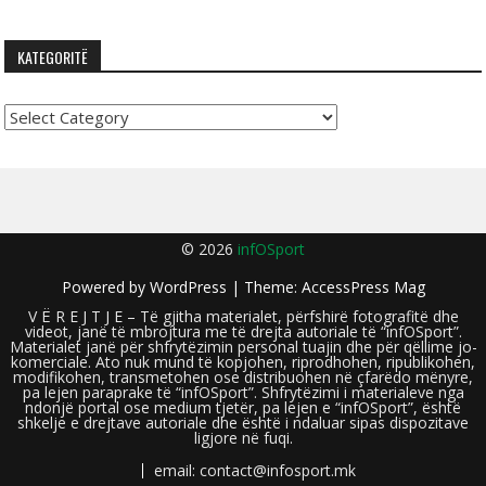
KATEGORITË
Kategoritë
© 2026
infOSport
Powered by
WordPress
| Theme:
AccessPress Mag
V Ë R E J T J E – Të gjitha materialet, përfshirë fotografitë dhe
videot, janë të mbrojtura me të drejta autoriale të “infOSport”.
Materialet janë për shfrytëzimin personal tuajin dhe për qëllime jo-
komerciale. Ato nuk mund të kopjohen, riprodhohen, ripublikohen,
modifikohen, transmetohen ose distribuohen në çfarëdo mënyre,
pa lejen paraprake të “infOSport”. Shfrytëzimi i materialeve nga
ndonjë portal ose medium tjetër, pa lejen e “infOSport”, është
shkelje e drejtave autoriale dhe është i ndaluar sipas dispozitave
ligjore në fuqi.
email: contact@infosport.mk