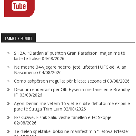
LAJMET E FUNDIT
SHBA, “Dardania” pushton Gran Paradison, majën më të
lartë të Italisë
04/08/2026
Në moshë 34-vjeçare ndërroi jetë luftëtari i UFC-së, Allan
Nascimento
04/08/2026
Como ashpërson rregullat për biletat sezonale!
03/08/2026
Debutim ëndërrash për Olti Hysenin me fanellën e Brøndby
IF!
03/08/2026
Agon Demiri me vetëm 16 vjet e 6 ditë debutoi me ekipin e
parë të Struga Trim Lum
02/08/2026
Ekskluzive, Fisnik Saliu veshë fanellën e FC Skopje
02/08/2026
Të dielën spektakël boksi në manifestimin “Tetova N’festë”