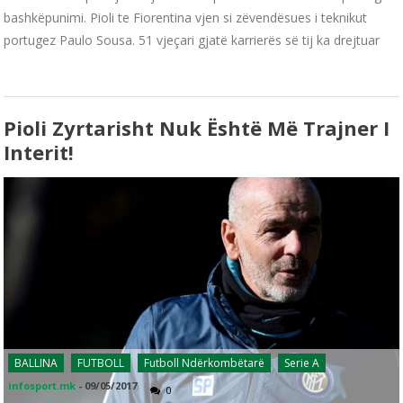
bashkëpunimi. Pioli te Fiorentina vjen si zëvendësues i teknikut
portugez Paulo Sousa. 51 vjeçari gjatë karrierës së tij ka drejtuar
Pioli Zyrtarisht Nuk Është Më Trajner I
Interit!
BALLINA
FUTBOLL
Futboll Ndërkombëtarë
Serie A
infosport.mk
-
09/05/2017
0