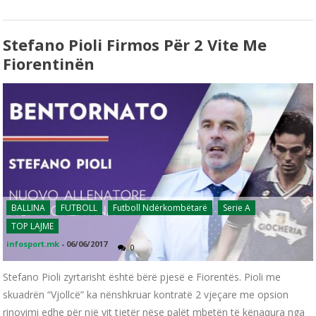
Stefano Pioli Firmos Për 2 Vite Me
Fiorentinën
BALLINA
FUTBOLL
Futboll Ndërkombëtarë
Serie A
TOP LAJME
infosport.mk
-
06/06/2017
0
Stefano Pioli zyrtarisht është bërë pjesë e Fiorentës. Pioli me
skuadrën “Vjollcë” ka nënshkruar kontratë 2 vjeçare me opsion
rinovimi edhe për një vit tjetër nëse palët mbetën të kënaqura nga