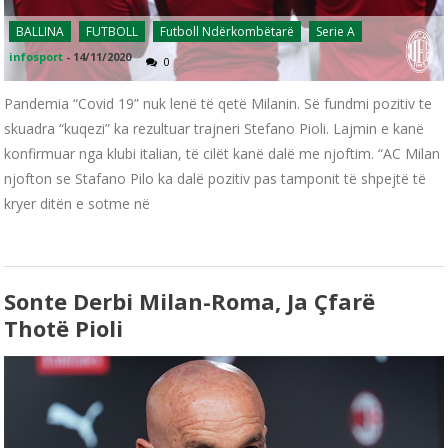
BALLINA
FUTBOLL
Futboll Ndërkombëtarë
Serie A
infosport
-
14/11/2020
0
Pandemia “Covid 19” nuk lenë të qetë Milanin. Së fundmi pozitiv te
skuadra “kuqezi” ka rezultuar trajneri Stefano Pioli. Lajmin e kanë
konfirmuar nga klubi italian, të cilët kanë dalë me njoftim. “AC Milan
njofton se Stafano Pilo ka dalë pozitiv pas tamponit të shpejtë të
kryer ditën e sotme në
Sonte Derbi Milan-Roma, Ja Çfarë
Thotë Pioli