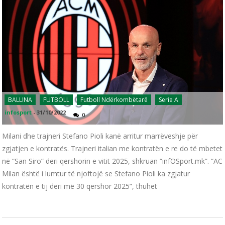
BALLINA
FUTBOLL
Futboll Ndërkombëtarë
Serie A
infosport
-
31/10/2022
0
Milani dhe trajneri Stefano Pioli kanë arritur marrëveshje për
zgjatjen e kontratës. Trajneri italian me kontratën e re do të mbetet
në “San Siro” deri qershorin e vitit 2025, shkruan “infOSport.mk”. “AC
Milan është i lumtur të njoftojë se Stefano Pioli ka zgjatur
kontratën e tij deri më 30 qershor 2025”, thuhet