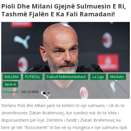
Pioli Dhe Milani Gjejnë Sulmuesin E Ri,
Tashmë Fjalën E Ka Fali Ramadani!
BALLINA
FUTBOLL
Futboll Ndërkombëtarë
La Liga
Merkato
Serie A
infosport
-
28/12/2020
0
Stefano Pioli dhe Milani janë në kërkim të një sulmuesi, i cili do të
zëvendësonte Zlatan Ibrahimoviç, kur suedezi nuk do të ishte i
disponueshëm për lojë. Dëmtimi i fundit i Zlatan Ibrahimoviç ka
bërë që tek “Rossonerët” të bie në sy mungesa e një sulmuesi tipik