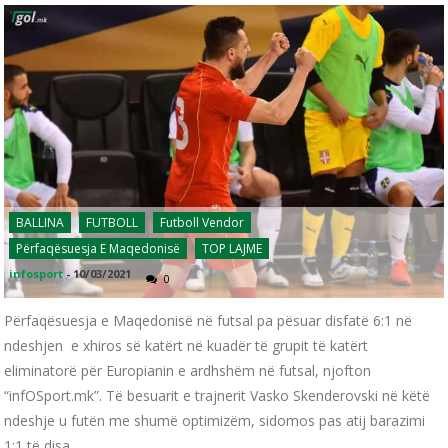
BALLINA
FUTBOLL
Futboll Vendor
Përfaqësuesja E Maqedonisë
TOP LAJME
infosport
-
10/03/2021
0
Përfaqësuesja e Maqedonisë në futsal pa pësuar disfatë 6:1 në
ndeshjen e xhiros së katërt në kuadër të grupit të katërt
eliminatorë për Europianin e ardhshëm në futsal, njofton
“infOSport.mk”. Të besuarit e trajnerit Vasko Skenderovski në këtë
ndeshje u futën me shumë optimizëm, sidomos pas atij barazimi
1:1 të disa