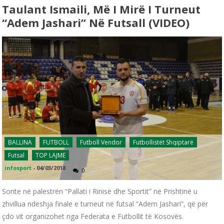
Taulant Ismaili, Më I Mirë I Turneut
“Adem Jashari” Në Futsall (VIDEO)
BALLINA
FUTBOLL
Futboll Vendor
Futbollistët Shqiptarë
Futsal
TOP LAJME
infosport
-
04/03/2018
0
Sonte në palestrën “Pallati i Rinisë dhe Sportit” në Prishtinë u
zhvillua ndeshja finale e turneut në futsal “Adem Jashari”, që për
çdo vit organizohet nga Federata e Futbollit të Kosovës.