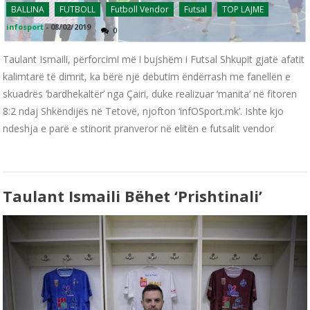
BALLINA
FUTBOLL
Futboll Vendor
Futsal
TOP LAJME
infosport
-
08/02/2019
0
Taulant Ismaili, përforcimi më i bujshëm i Futsal Shkupit gjatë afatit
kalimtarë të dimrit, ka bërë një debutim ëndërrash me fanellën e
skuadrës ‘bardhekaltër’ nga Çairi, duke realizuar ‘manita’ në fitoren
8:2 ndaj Shkëndijës në Tetovë, njofton ‘infOSport.mk’. Ishte kjo
ndeshja e parë e stinorit pranveror në elitën e futsalit vendor
Taulant Ismaili Bëhet ‘prishtinali’