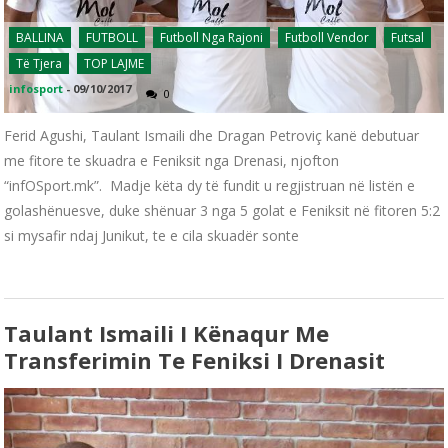
BALLINA
FUTBOLL
Futboll Nga Rajoni
Futboll Vendor
Futsal
Të Tjera
TOP LAJME
infosport
-
09/10/2017
0
Ferid Agushi, Taulant Ismaili dhe Dragan Petroviç kanë debutuar
me fitore te skuadra e Feniksit nga Drenasi, njofton
“infOSport.mk”. Madje këta dy të fundit u regjistruan në listën e
golashënuesve, duke shënuar 3 nga 5 golat e Feniksit në fitoren 5:2
si mysafir ndaj Junikut, te e cila skuadër sonte
Taulant Ismaili I Kënaqur Me
Transferimin Te Feniksi I Drenasit