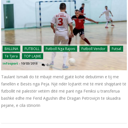
BALLINA
FUTBOLL
Futboll Nga Rajoni
Futboll Vendor
Futsal
Të Tjera
TOP LAJME
infosport
-
10/03/2018
0
Taulant Ismaili do të mbajë mend gjatë kohë debutimin e tij me
fanellën e Besës nga Peja. Një ndër lojtarët më të mirë shqiptarë të
futbollit në palestër vetëm ditë më parë nga Feniksi u transferua
bashkë edhe me Ferid Agushin dhe Dragan Petroviçin te skuadra
pejane, e cila stinorin