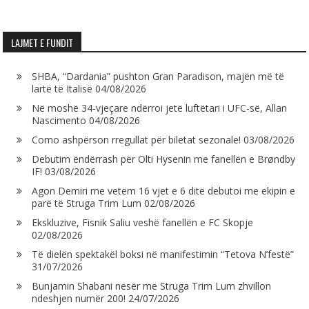
LAJMET E FUNDIT
SHBA, “Dardania” pushton Gran Paradison, majën më të
lartë të Italisë
04/08/2026
Në moshë 34-vjeçare ndërroi jetë luftëtari i UFC-së, Allan
Nascimento
04/08/2026
Como ashpërson rregullat për biletat sezonale!
03/08/2026
Debutim ëndërrash për Olti Hysenin me fanellën e Brøndby
IF!
03/08/2026
Agon Demiri me vetëm 16 vjet e 6 ditë debutoi me ekipin e
parë të Struga Trim Lum
02/08/2026
Ekskluzive, Fisnik Saliu veshë fanellën e FC Skopje
02/08/2026
Të dielën spektakël boksi në manifestimin “Tetova N’festë”
31/07/2026
Bunjamin Shabani nesër me Struga Trim Lum zhvillon
ndeshjen numër 200!
24/07/2026