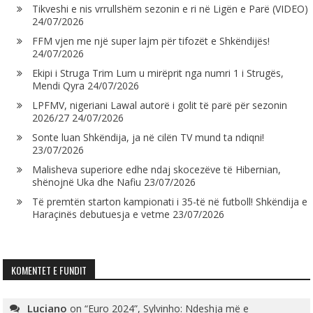
Tikveshi e nis vrrullshëm sezonin e ri në Ligën e Parë (VIDEO)
24/07/2026
FFM vjen me një super lajm për tifozët e Shkëndijës!
24/07/2026
Ekipi i Struga Trim Lum u mirëprit nga numri 1 i Strugës,
Mendi Qyra
24/07/2026
LPFMV, nigeriani Lawal autorë i golit të parë për sezonin
2026/27
24/07/2026
Sonte luan Shkëndija, ja në cilën TV mund ta ndiqni!
23/07/2026
Malisheva superiore edhe ndaj skocezëve të Hibernian,
shënojnë Uka dhe Nafiu
23/07/2026
Të premtën starton kampionati i 35-të në futboll! Shkëndija e
Haraçinës debutuesja e vetme
23/07/2026
KOMENTET E FUNDIT
Luciano
on
“Euro 2024”, Sylvinho: Ndeshja më e