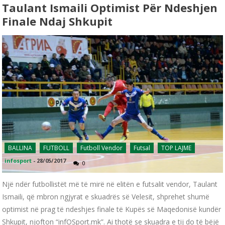
Taulant Ismaili Optimist Për Ndeshjen
Finale Ndaj Shkupit
BALLINA
FUTBOLL
Futboll Vendor
Futsal
TOP LAJME
infosport
-
28/05/2017
0
Një ndër futbollistët më të mirë në elitën e futsalit vendor, Taulant
Ismaili, që mbron ngjyrat e skuadrës së Velesit, shprehet shumë
optimist në prag të ndeshjes finale të Kupës së Maqedonisë kundër
Shkupit, njofton “infOSport.mk”. Ai thotë se skuadra e tij do të bëjë