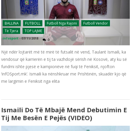
BALLINA
FUTBOLL
Futboll Nga Rajoni
Futboll Vendor
Të Tjera
TOP LAJME
infosport
-
07/11/2018
0
Një ndër lojtarët më të mirë të futsalit në vend, Taulant Ismaili, ka
vendosur që karrierën e tij ta vazhdojë sërish në Kosovë, aty ku së
fundmi ishte pjesë e kampionëve në fuqi të Feniksit, njofton
‘infOSport.mk’. Ismaili ka nënshkruar me Prishtinën, skuadër kjo që
me largimin e Feniksit nga elita
Ismaili Do Të Mbajë Mend Debutimin E
Tij Me Besën E Pejës (VIDEO)