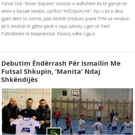
Futsal Club “Arben Bajrami” sezonin e ardhshëm do të garojë në
elitën e futsalit vendor, njofton “infOSport.mk”. Kjo u bë e ditur
gjatë ditës së sotme, pasi Këshilli Drejtues pranë FFM-së vendosi
që ti anulojë të gjitha garat e saja, përveç Ligës së Parë
Futbollistike të Maqedonisë. Kësisoj edhe Liga e
Debutim Ëndërrash Për Ismailin Me
Futsal Shkupin, ‘manita’ Ndaj
Shkëndijës