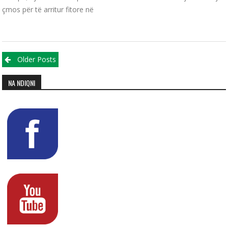
çmos për të arritur fitore në
Posts navigation
Older Posts
NA NDIQNI