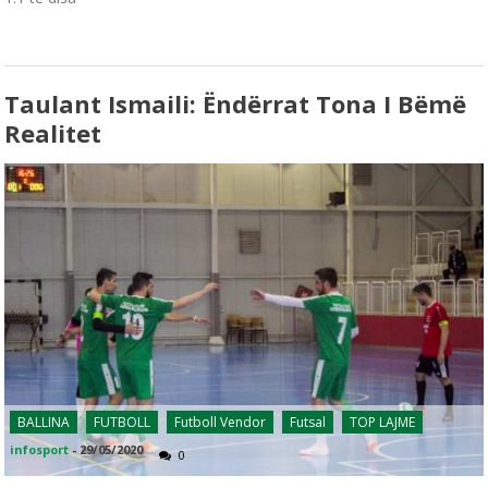
Taulant Ismaili: Ëndërrat Tona I Bëmë
Realitet
BALLINA
FUTBOLL
Futboll Vendor
Futsal
TOP LAJME
infosport
-
29/05/2020
0