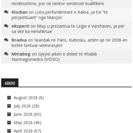
rëndësishme, por në nëntor vendoset kualifikimi
Klodian
on
Lista përfundimtare e Italisë, ja tre “të
përjashtuarit” nga Mançini
eksperti
on
Muçi u prezantua te Legia e Varshavës, ja për
sa vite ka nënshkruar
Bradva
on
Skandali në Paris, Kultesku, arbitri që në 2008-ën
kishte tentuar vetëvrasjen!
Mmabeg
on
Gjejnë pikën e dobët të Khabib
Nurmagomedov (VIDEO)
ARKIVI
August 2026
(6)
July 2026
(28)
June 2026
(60)
May 2026
(46)
April 2026
(67)