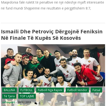
Maqedonia falë ruletit të penaltive në një ndeshje mjaft interesante
në fund mundi Shqipërinë me reuzltatin e përgjithshëm 8:7,
Ismaili Dhe Petroviç Dërgojnë Feniksin
Në Finale Të Kupës Së Kosovës
BALLINA
FUTBOLL
Futboll Nga Rajoni
Futboll Vendor
Futsal
Të Tjera
TOP LAJME
infosport
-
10/02/2018
0