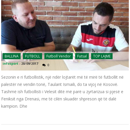
BALLINA
FUTBOLL
Futboll Vendor
Futsal
TOP LAJME
infosport
-
28/09/2017
0
Sezonin e ri futbollistik, një ndër lojtarët më të mirë të futbollit në
palestër në vendin tonë, Taulant Ismaili, do ta vijoj në Kosovë.
Tashmë ish futbollisti i Velesit ditë më parë u zyrtarizua si pjesë e
Feniksit nga Drenasi, me të cilën skuadër shpreson që të dalë
kampion. Dhe