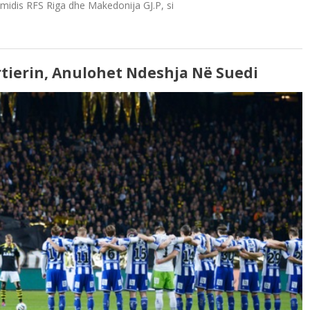
t midis RFS Riga dhe Makedonija GJ.P, si
tierin, Anulohet Ndeshja Në Suedi