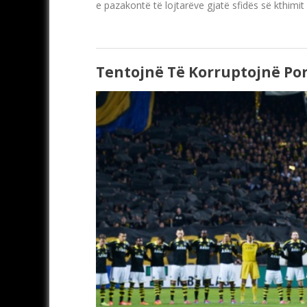
e pazakontë të lojtarëve gjatë sfidës së kthimi
Tentojnë Të Korruptojnë Por