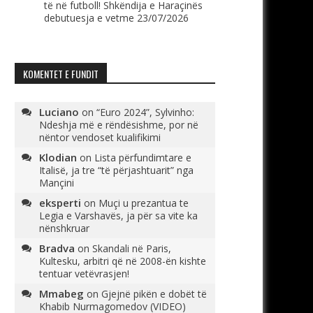
të në futboll! Shkëndija e Haraçinës
debutuesja e vetme
23/07/2026
KOMENTET E FUNDIT
Luciano
on
“Euro 2024”, Sylvinho:
Ndeshja më e rëndësishme, por në
nëntor vendoset kualifikimi
Klodian
on
Lista përfundimtare e
Italisë, ja tre “të përjashtuarit” nga
Mançini
eksperti
on
Muçi u prezantua te
Legia e Varshavës, ja për sa vite ka
nënshkruar
Bradva
on
Skandali në Paris,
Kultesku, arbitri që në 2008-ën kishte
tentuar vetëvrasjen!
Mmabeg
on
Gjejnë pikën e dobët të
Khabib Nurmagomedov (VIDEO)