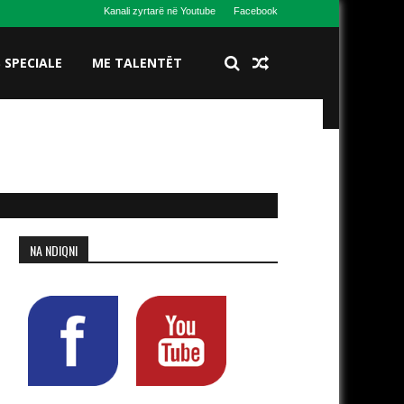
Kanali zyrtarë në Youtube
Facebook
S SPECIALE
ME TALENTËT
NA NDIQNI