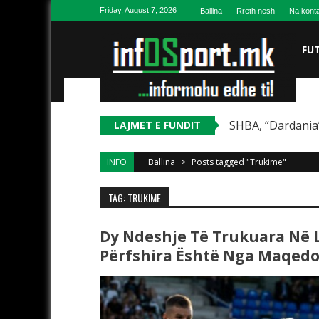
Skip to content
Friday, August 7, 2026
Ballina
Rreth nesh
Na konta
FU
SHBA, “Dardania”
LAJMET E FUNDIT
INFO
Ballina
>
Posts tagged "Trukime"
TAG: TRUKIME
Dy Ndeshje Të Trukuara Në L
Përfshira Është Nga Maqedo