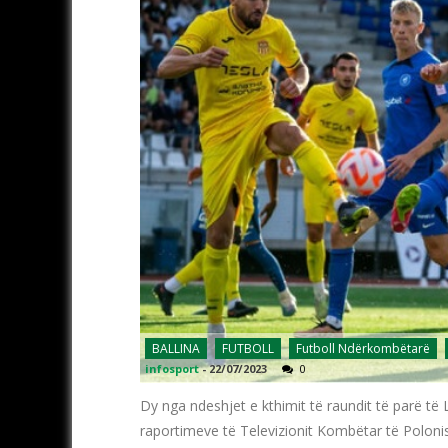
BALLINA
FUTBOLL
Futboll Ndërkombëtarë
infosport
-
22/07/2023
0
Dy nga ndeshjet e kthimit të raundit të parë të
raportimeve të Televizionit Kombëtar të Polonis