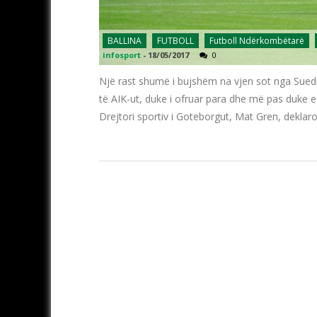
BALLINA
FUTBOLL
Futboll Ndërkombëtarë
infosport
-
18/05/2017
0
Një rast shumë i bujshëm na vjen sot nga Suedia
të AIK-ut, duke i ofruar para dhe më pas duke 
Drejtori sportiv i Goteborgut, Mat Gren, deklaroi