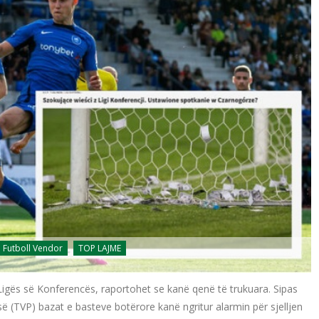
Futboll Vendor
TOP LAJME
 Ligës së Konferencës, raportohet se kanë qenë të trukuara. Sipas
ë (TVP) bazat e basteve botërore kanë ngritur alarmin për sjelljen