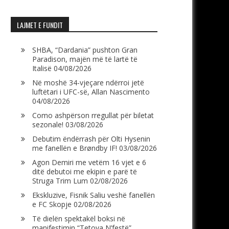
LAJMET E FUNDIT
SHBA, “Dardania” pushton Gran
Paradison, majën më të lartë të
Italisë
04/08/2026
Në moshë 34-vjeçare ndërroi jetë
luftëtari i UFC-së, Allan Nascimento
04/08/2026
Como ashpërson rregullat për biletat
sezonale!
03/08/2026
Debutim ëndërrash për Olti Hysenin
me fanellën e Brøndby IF!
03/08/2026
Agon Demiri me vetëm 16 vjet e 6
ditë debutoi me ekipin e parë të
Struga Trim Lum
02/08/2026
Ekskluzive, Fisnik Saliu veshë fanellën
e FC Skopje
02/08/2026
Të dielën spektakël boksi në
manifestimin “Tetova N’festë”