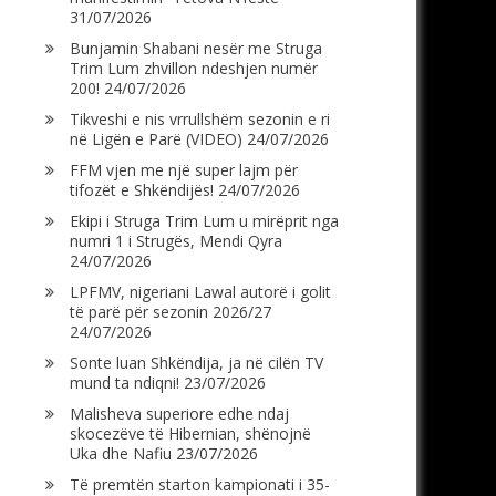
31/07/2026
Bunjamin Shabani nesër me Struga
Trim Lum zhvillon ndeshjen numër
200!
24/07/2026
Tikveshi e nis vrrullshëm sezonin e ri
në Ligën e Parë (VIDEO)
24/07/2026
FFM vjen me një super lajm për
tifozët e Shkëndijës!
24/07/2026
Ekipi i Struga Trim Lum u mirëprit nga
numri 1 i Strugës, Mendi Qyra
24/07/2026
LPFMV, nigeriani Lawal autorë i golit
të parë për sezonin 2026/27
24/07/2026
Sonte luan Shkëndija, ja në cilën TV
mund ta ndiqni!
23/07/2026
Malisheva superiore edhe ndaj
skocezëve të Hibernian, shënojnë
Uka dhe Nafiu
23/07/2026
Të premtën starton kampionati i 35-