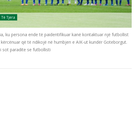
Të Tjera
, ku persona ende të paidentifikuar kanë kontaktuar një futbollist
e kërcënuar që të ndikojë në humbjen e AIK-ut kundër Goteborgut.
 sot paradite se futbollisti