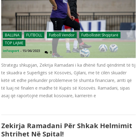
BALLINA
FUTBOLL
Futboll Vendor
Futbollistët Shqiptarë
TOP LAJME
infosport
-
15/06/2023
0
Strategu shkupjan, Zekrija Ramadani i ka dhënë fund qëndrimit të tij
te skuadra e Superligës së Kosovës, Gjilani, me të cilën skuadër
këtë vit edhe përkundër problemeve të shumta financiare, arriti që
të luaj në finalen e madhe të Kupës së Kosovës. Ramadani, sipas
asaj që raportojnë mediat kosovare, karrierën e
Zekirja Ramadani Për Shkak Helmimit
Shtrihet Në Spital!