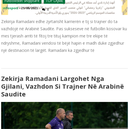
Futbollistët Shqiptarë
TOP LAJME
infosport
-
21/06/2023
0
Zekirija Ramadani edhe zyrtarisht karrierën e tij si trajner do ta
vazhdojë në Arabinë Saudite. Pas sukseseve në futbollin kosovar ku
mes tjerash arriti të fitoj tre tituj kampion me tre ekipe të
ndryshme, Ramadani vendosi të bëjë hapin e madh duke zgjedhur
një destinacion të largët. Ramadani ka zgjedhur të
Zekirja Ramadani Largohet Nga
Gjilani, Vazhdon Si Trajner Në Arabinë
Saudite