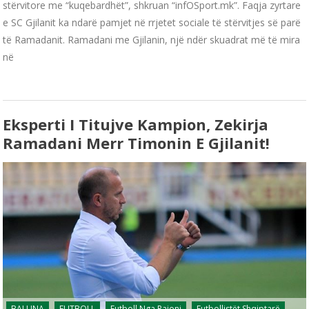
stërvitore me “kuqebardhët”, shkruan “infOSport.mk”. Faqja zyrtare
e SC Gjilanit ka ndarë pamjet në rrjetet sociale të stërvitjes së parë
të Ramadanit. Ramadani me Gjilanin, një ndër skuadrat më të mira
në
Eksperti I Titujve Kampion, Zekirja
Ramadani Merr Timonin E Gjilanit!
BALLINA
FUTBOLL
Futboll Nga Rajoni
Futbollistët Shqiptarë