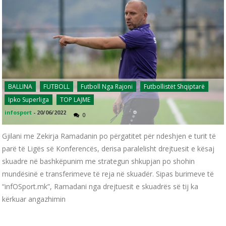
BALLINA
FUTBOLL
Futboll Nga Rajoni
Futbollistët Shqiptarë
Ipko Superliga
TOP LAJME
infosport
-
20/06/2022
0
Gjilani me Zekirja Ramadanin po përgatitet për ndeshjen e turit të
parë të Ligës së Konferencës, derisa paralelisht drejtuesit e kësaj
skuadre në bashkëpunim me strategun shkupjan po shohin
mundësinë e transferimeve të reja në skuadër. Sipas burimeve të
“infOSport.mk”, Ramadani nga drejtuesit e skuadrës së tij ka
kërkuar angazhimin