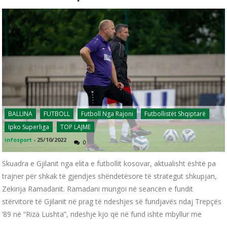
BALLINA
FUTBOLL
Futboll Nga Rajoni
Futbollistët Shqiptarë
Ipko Superliga
TOP LAJME
infosport
-
25/10/2022
0
Skuadra e Gjilanit nga elita e futbollit kosovar, aktualisht është pa
trajner për shkak të gjendjes shëndetësore të strategut shkupjan,
Zekirija Ramadanit. Ramadani mungoi në seancën e fundit
stërvitore të Gjilanit në prag të ndeshjes së fundjavës ndaj Trepçës
’89 në “Riza Lushta”, ndeshje kjo që në fund ishte mbyllur me