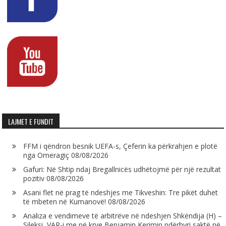
LAJMET E FUNDIT
FFM i qëndron besnik UEFA-s, Çeferin ka përkrahjen e plotë
nga Omeragiç
08/08/2026
Gafuri: Në Shtip ndaj Bregallnicës udhëtojmë për një rezultat
pozitiv
08/08/2026
Asani flet në prag të ndeshjes me Tikveshin: Tre pikët duhet
të mbeten në Kumanovë!
08/08/2026
Analiza e vendimeve të arbitrëve në ndeshjen Shkëndija (H) –
Sileksi, VAR-i me në krye Benjamin Kerimin ndërhyri saktë në