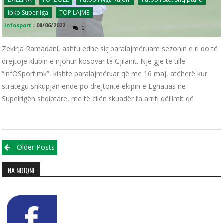
Ipko Superliga
TOP LAJME
infosport
-
08/06/2022
0
Zekirja Ramadani, ashtu edhe siç paralajmëruam sezonin e ri do të
drejtojë klubin e njohur kosovar të Gjilanit. Një gjë të tillë
“infOSport.mk” kishte paralajmëruar që me 16 maj, atëherë kur
strategu shkupjan ende po drejtonte ekipin e Egnatias në
Supelrigën shqiptare, me të cilën skuadër i’a arriti qëllimit që
Posts navigation
Older Posts
NA NDIQNI