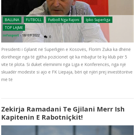
BALLINA
FUTBOLL
Futboll Nga Rajoni
Ipko Superliga
TOP LAJME
infosport
-
18/07/2022
0
Presidenti i Gjilanit në Superligën e Kosovës, Florim Zuka ka dhënë
dorëheqje nga të gjitha pozicionet që ka mbajtur te ky klub për 5
vite të plota. Si duket eleminimi nga Liga e Konferencës, nga një
skuadër modeste si ajo e FK Liepaja, bëri që njëri prej investitorëve
më të
Zekirja Ramadani Te Gjilani Merr Ish
Kapitenin E Rabotniçkit!