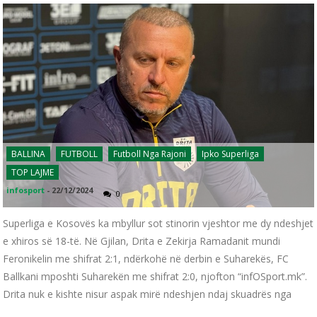
BALLINA
FUTBOLL
Futboll Nga Rajoni
Ipko Superliga
TOP LAJME
infosport
-
22/12/2024
0
Superliga e Kosovës ka mbyllur sot stinorin vjeshtor me dy ndeshjet
e xhiros së 18-të. Në Gjilan, Drita e Zekirja Ramadanit mundi
Feronikelin me shifrat 2:1, ndërkohë në derbin e Suharekës, FC
Ballkani mposhti Suharekën me shifrat 2:0, njofton “infOSport.mk”.
Drita nuk e kishte nisur aspak mirë ndeshjen ndaj skuadrës nga