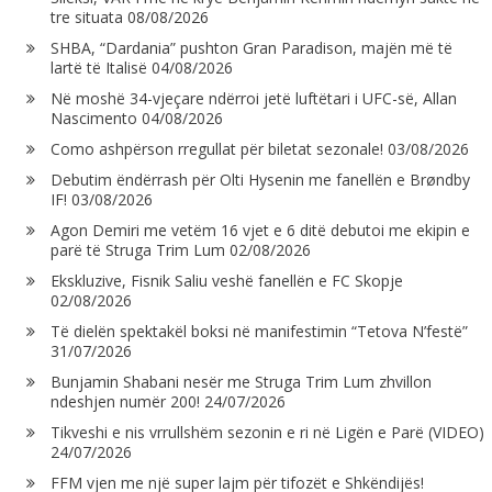
tre situata
08/08/2026
SHBA, “Dardania” pushton Gran Paradison, majën më të
lartë të Italisë
04/08/2026
Në moshë 34-vjeçare ndërroi jetë luftëtari i UFC-së, Allan
Nascimento
04/08/2026
Como ashpërson rregullat për biletat sezonale!
03/08/2026
Debutim ëndërrash për Olti Hysenin me fanellën e Brøndby
IF!
03/08/2026
Agon Demiri me vetëm 16 vjet e 6 ditë debutoi me ekipin e
parë të Struga Trim Lum
02/08/2026
Ekskluzive, Fisnik Saliu veshë fanellën e FC Skopje
02/08/2026
Të dielën spektakël boksi në manifestimin “Tetova N’festë”
31/07/2026
Bunjamin Shabani nesër me Struga Trim Lum zhvillon
ndeshjen numër 200!
24/07/2026
Tikveshi e nis vrrullshëm sezonin e ri në Ligën e Parë (VIDEO)
24/07/2026
FFM vjen me një super lajm për tifozët e Shkëndijës!