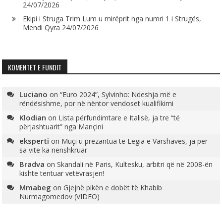
24/07/2026
Ekipi i Struga Trim Lum u mirëprit nga numri 1 i Strugës,
Mendi Qyra
24/07/2026
KOMENTET E FUNDIT
Luciano
on
“Euro 2024”, Sylvinho: Ndeshja më e
rëndësishme, por në nëntor vendoset kualifikimi
Klodian
on
Lista përfundimtare e Italisë, ja tre “të
përjashtuarit” nga Mançini
eksperti
on
Muçi u prezantua te Legia e Varshavës, ja për
sa vite ka nënshkruar
Bradva
on
Skandali në Paris, Kultesku, arbitri që në 2008-ën
kishte tentuar vetëvrasjen!
Mmabeg
on
Gjejnë pikën e dobët të Khabib
Nurmagomedov (VIDEO)