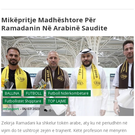
Mikëpritje Madhështore Për
Ramadanin Në Arabinë Saudite
BALLINA
FUTBOLL
Futboll Ndërkombëtarë
Futbollistët Shqiptarë
TOP LAJME
infosport
-
06/07/2023
0
Zekirja Ramadani ka shkelur tokën arabe, aty ku në periudhën në
vijim do të ushtrojë zejën e trajnerit. Këtë profesion në mënyrën