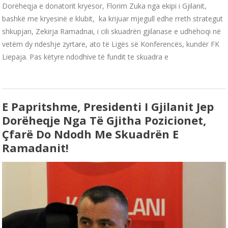
Dorëheqja e donatorit kryesor, Florim Zuka nga ekipi i Gjilanit,
bashkë me kryesinë e klubit, ka krijuar mjegull edhe rreth strategut
shkupjan, Zekirja Ramadnai, i cili skuadrën gjilanase e udhëhoqi në
vetëm dy ndeshje zyrtare, ato të Ligës së Konferencës, kundër FK
Liepaja. Pas këtyre ndodhive të fundit te skuadra e
E Papritshme, Presidenti I Gjilanit Jep
Dorëheqje Nga Të Gjitha Pozicionet,
Çfarë Do Ndodh Me Skuadrën E
Ramadanit!