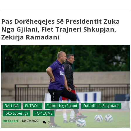
Pas Dorëheqejes Së Presidentit Zuka
Nga Gjilani, Flet Trajneri Shkupjan,
Zekirja Ramadani
BALLINA
FUTBOLL
Futboll Nga Rajoni
Futbollistët Shqiptarë
Ipko Superliga
TOP LAJME
infosport
-
18/07/2022
0