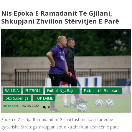
Nis Epoka E Ramadanit Te Gjilani,
Shkupjani Zhvillon Stërvitjen E Parë
BALLINA
FUTBOLL
Futboll Nga Rajoni
Futbollistët Shqiptarë
Ipko Superliga
TOP LAJME
infosport
-
09/06/2022
0
Epoka e Zekirija Ramadanit te Gjilani tashmë ka nisur edhe
zyrtarisht. Strategu shkupjan sot e ka zhvilluar seancën e parë