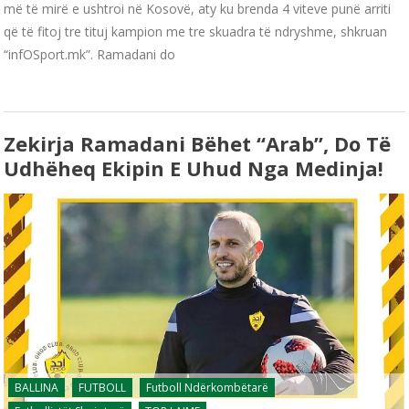
më të mirë e ushtroi në Kosovë, aty ku brenda 4 viteve punë arriti
që të fitoj tre tituj kampion me tre skuadra të ndryshme, shkruan
“infOSport.mk”. Ramadani do
Zekirja Ramadani Bëhet “arab”, Do Të
Udhëheq Ekipin E Uhud Nga Medinja!
BALLINA
FUTBOLL
Futboll Ndërkombëtarë