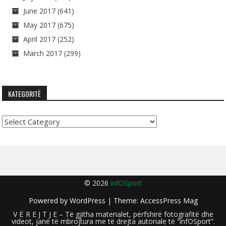
June 2017
(641)
May 2017
(675)
April 2017
(252)
March 2017
(299)
KATEGORITË
Kategoritë
© 2026
infOSport
Powered by
WordPress
| Theme:
AccessPress Mag
V Ë R E J T J E – Të gjitha materialet, përfshirë fotografitë dhe
videot, janë të mbrojtura me të drejta autoriale të “infOSport”.