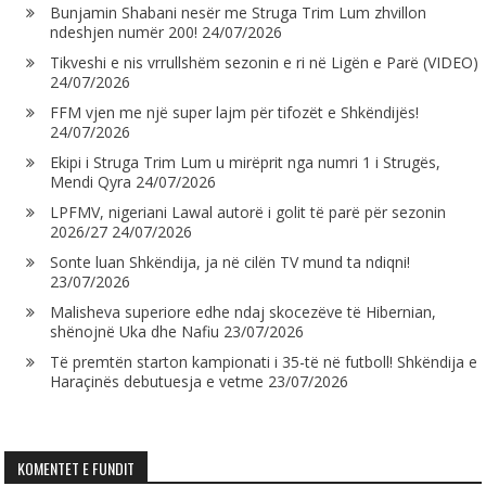
Bunjamin Shabani nesër me Struga Trim Lum zhvillon
ndeshjen numër 200!
24/07/2026
Tikveshi e nis vrrullshëm sezonin e ri në Ligën e Parë (VIDEO)
24/07/2026
FFM vjen me një super lajm për tifozët e Shkëndijës!
24/07/2026
Ekipi i Struga Trim Lum u mirëprit nga numri 1 i Strugës,
Mendi Qyra
24/07/2026
LPFMV, nigeriani Lawal autorë i golit të parë për sezonin
2026/27
24/07/2026
Sonte luan Shkëndija, ja në cilën TV mund ta ndiqni!
23/07/2026
Malisheva superiore edhe ndaj skocezëve të Hibernian,
shënojnë Uka dhe Nafiu
23/07/2026
Të premtën starton kampionati i 35-të në futboll! Shkëndija e
Haraçinës debutuesja e vetme
23/07/2026
KOMENTET E FUNDIT