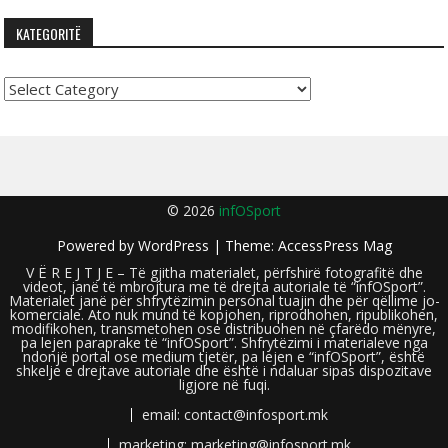
KATEGORITË
Kategoritë
© 2026
infOSport
Powered by
WordPress
| Theme:
AccessPress Mag
V Ë R E J T J E – Të gjitha materialet, përfshirë fotografitë dhe
videot, janë të mbrojtura me të drejta autoriale të “infOSport”.
Materialet janë për shfrytëzimin personal tuajin dhe për qëllime jo-
komerciale. Ato nuk mund të kopjohen, riprodhohen, ripublikohen,
modifikohen, transmetohen ose distribuohen në çfarëdo mënyre,
pa lejen paraprake të “infOSport”. Shfrytëzimi i materialeve nga
ndonjë portal ose medium tjetër, pa lejen e “infOSport”, është
shkelje e drejtave autoriale dhe është i ndaluar sipas dispozitave
ligjore në fuqi.
email: contact@infosport.mk
marketing: marketing@infosport.mk