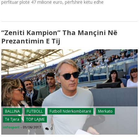
përfituar plotë 47 milionë euro, përfshirë këtu edhe
“Zeniti Kampion” Tha Mançini Në
Prezantimin E Tij
BALLINA
FUTBOLL
Futboll Ndërkombëtarë
Merkato
Të Tjera
TOP LAJME
infosport
-
01/06/2017
0