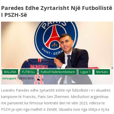
Paredes Edhe Zyrtarisht Një Futbollistë
I PSZH-Së
BALLINA
FUTBOLL
Futboll Ndërkombëtarë
Ligue 1
Merkato
infosport
-
29/01/2019
0
Leandro Paredes edhe zyrtarisht është një futbollistë i ri i skuadrës
kampione të Francës, Paris Sen Zhermen. Mesfushori argjentinas
me parisienët ka firmosur kontratë deri në vitin 2023, ndërsa te
PSZH-ja vjen nga rradhët e Zenitit. Skuadra ruse nga shitja e tij ka