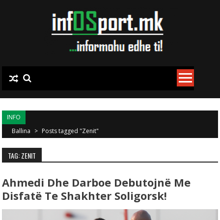
Skip to content
INFO
Ballina
>
Posts tagged "Zenit"
TAG: ZENIT
Ahmedi Dhe Darboe Debutojnë Me
Disfatë Te Shakhter Soligorsk!