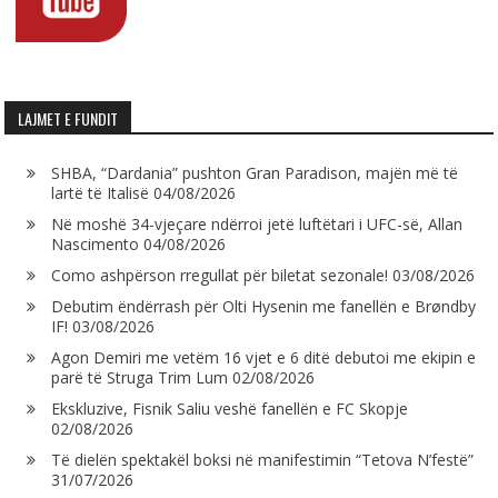
LAJMET E FUNDIT
SHBA, “Dardania” pushton Gran Paradison, majën më të
lartë të Italisë
04/08/2026
Në moshë 34-vjeçare ndërroi jetë luftëtari i UFC-së, Allan
Nascimento
04/08/2026
Como ashpërson rregullat për biletat sezonale!
03/08/2026
Debutim ëndërrash për Olti Hysenin me fanellën e Brøndby
IF!
03/08/2026
Agon Demiri me vetëm 16 vjet e 6 ditë debutoi me ekipin e
parë të Struga Trim Lum
02/08/2026
Ekskluzive, Fisnik Saliu veshë fanellën e FC Skopje
02/08/2026
Të dielën spektakël boksi në manifestimin “Tetova N’festë”
31/07/2026