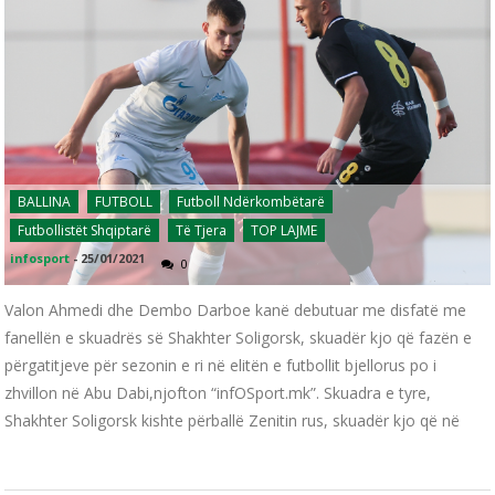
BALLINA
FUTBOLL
Futboll Ndërkombëtarë
Futbollistët Shqiptarë
Të Tjera
TOP LAJME
infosport
-
25/01/2021
0
Valon Ahmedi dhe Dembo Darboe kanë debutuar me disfatë me
fanellën e skuadrës së Shakhter Soligorsk, skuadër kjo që fazën e
përgatitjeve për sezonin e ri në elitën e futbollit bjellorus po i
zhvillon në Abu Dabi,njofton “infOSport.mk”. Skuadra e tyre,
Shakhter Soligorsk kishte përballë Zenitin rus, skuadër kjo që në