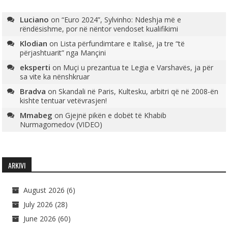
Luciano
on
“Euro 2024”, Sylvinho: Ndeshja më e
rëndësishme, por në nëntor vendoset kualifikimi
Klodian
on
Lista përfundimtare e Italisë, ja tre “të
përjashtuarit” nga Mançini
eksperti
on
Muçi u prezantua te Legia e Varshavës, ja për
sa vite ka nënshkruar
Bradva
on
Skandali në Paris, Kultesku, arbitri që në 2008-ën
kishte tentuar vetëvrasjen!
Mmabeg
on
Gjejnë pikën e dobët të Khabib
Nurmagomedov (VIDEO)
ARKIVI
August 2026
(6)
July 2026
(28)
June 2026
(60)