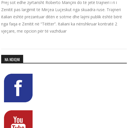
Prej sot edhe zyrtarisht Roberto Mançini do të jetë trajneri i ri i
Zenitit pas largimit të Mirçea Luçeskut nga skuadra ruse. Trajneri
italian është prezantuar ditën e sotme dhe lajmi publik është bërë
nga faqa e Zenitit në “Tëitter”. Italiani ka nënshkruar kontratë 2
vjeçare, me opcion për të vazhduar
NA NDIQNI