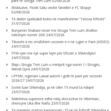
parë të Struga Trim Lum
02/08/2026
Ekskluzive, Fisnik Saliu veshë fanellën e FC Skopje
02/08/2026
Të dielën spektakël boksi në manifestimin “Tetova N’festë”
31/07/2026
Bunjamin Shabani nesër me Struga Trim Lum zhvillon
ndeshjen numër 200!
24/07/2026
Tikveshi e nis vrrullshëm sezonin e ri në Ligën e Parë (VIDEO)
24/07/2026
FFM vjen me një super lajm për tifozët e Shkëndijës!
24/07/2026
Ekipi i Struga Trim Lum u mirëprit nga numri 1 i Strugës,
Mendi Qyra
24/07/2026
LPFMV, nigeriani Lawal autorë i golit të parë për sezonin
2026/27
24/07/2026
Sonte luan Shkëndija, ja në cilën TV mund ta ndiqni!
23/07/2026
Malisheva superiore edhe ndaj skocezëve të Hibernian,
shënojnë Uka dhe Nafiu
23/07/2026
Të premtën starton kampionati i 35-të në futboll! Shkëndija e