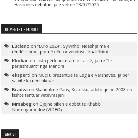
Haraçinës debutuesja e vetme
23/07/2026
KOMENTET E FUNDIT
Luciano
on
“Euro 2024”, Sylvinho: Ndeshja më e
rëndësishme, por në nëntor vendoset kualifikimi
Klodian
on
Lista përfundimtare e Italisë, ja tre “të
përjashtuarit” nga Mançini
eksperti
on
Muçi u prezantua te Legia e Varshavës, ja për
sa vite ka nënshkruar
Bradva
on
Skandali në Paris, Kultesku, arbitri që në 2008-ën
kishte tentuar vetëvrasjen!
Mmabeg
on
Gjejnë pikën e dobët të Khabib
Nurmagomedov (VIDEO)
ARKIVI