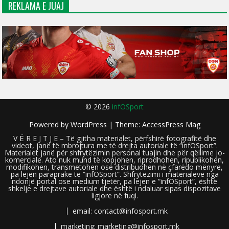
REKLAMA E JUAJ
© 2026
infOSport
Powered by
WordPress
| Theme:
AccessPress Mag
V Ë R E J T J E – Të gjitha materialet, përfshirë fotografitë dhe
videot, janë të mbrojtura me të drejta autoriale të “infOSport”.
Materialet janë për shfrytëzimin personal tuajin dhe për qëllime jo-
komerciale. Ato nuk mund të kopjohen, riprodhohen, ripublikohen,
modifikohen, transmetohen ose distribuohen në çfarëdo mënyre,
pa lejen paraprake të “infOSport”. Shfrytëzimi i materialeve nga
ndonjë portal ose medium tjetër, pa lejen e “infOSport”, është
shkelje e drejtave autoriale dhe është i ndaluar sipas dispozitave
ligjore në fuqi.
email: contact@infosport.mk
marketing: marketing@infosport.mk