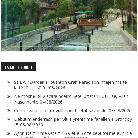
LAJMET E FUNDIT
SHBA, “Dardania” pushton Gran Paradison, majën më të
lartë të Italisë
04/08/2026
Në moshë 34-vjeçare ndërroi jetë luftëtari i UFC-së, Allan
Nascimento
04/08/2026
Como ashpërson rregullat për biletat sezonale!
03/08/2026
Debutim ëndërrash për Olti Hysenin me fanellën e Brøndby
IF!
03/08/2026
Agon Demiri me vetëm 16 vjet e 6 ditë debutoi me ekipin e