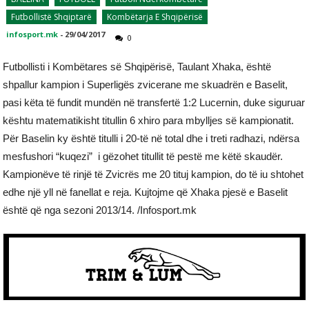
Futbollistë Shqiptarë
Kombëtarja E Shqipërisë
infosport.mk
-
29/04/2017
0
Futbollisti i Kombëtares së Shqipërisë, Taulant Xhaka, është
shpallur kampion i Superligës zvicerane me skuadrën e Baselit,
pasi këta të fundit mundën në transfertë 1:2 Lucernin, duke siguruar
kështu matematikisht titullin 6 xhiro para mbylljes së kampionatit.
Për Baselin ky është titulli i 20-të në total dhe i treti radhazi, ndërsa
mesfushori “kuqezi” i gëzohet titullit të pestë me këtë skaudër.
Kampionëve të rinjë të Zvicrës me 20 tituj kampion, do të iu shtohet
edhe një yll në fanellat e reja. Kujtojme që Xhaka pjesë e Baselit
është që nga sezoni 2013/14. /Infosport.mk