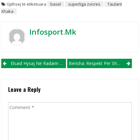
Gjithsej të etiketuara
basel
superliga zvicres
Taulant
Xhaka
Infosport.mk
Post navigation
Elsaid Hysaj Në Radarin E Skuadrave Gjigande
Berisha: Respekt Për Shkëndijën, Por Ne Nuk Dorëzohemi!
Leave a Reply