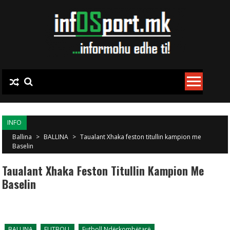
Skip to content
INFO
Ballina
>
BALLINA
>
Taualant Xhaka feston titullin kampion me
Baselin
Taualant Xhaka Feston Titullin Kampion Me
Baselin
BALLINA
FUTBOLL
Futboll Ndërkombëtarë