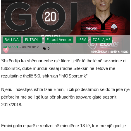
BALLINA
FUTBOLL
Futboll Vendor
LPFM
TOP LAJME
infosport
-
20/09/2017
0
Shkëndija ka shënuar edhe një fitore tjetër të thellë në sezonin e ri
futbollistik, duke mundur kësaj rradhe Sileksin në Tetovë me
rezultatin e thellë 5:0, shkruan “infOSport.mk”.
Njeriu i ndeshjes ishte Izair Emini, i cili po dëshmon se do të jetë një
përforcim më se i qëlluar për skuadrën tetovare gjatë sezonit
2017/2018.
Emini golin e parë e realizoi në minutën e 13-të, kur me një goditje