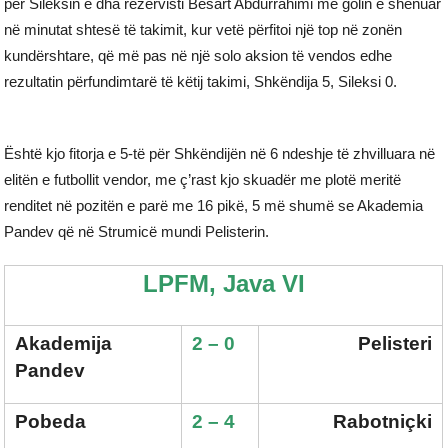
për Sileksin e dha rezervisti Besart Abdurrahimi me golin e shënuar
në minutat shtesë të takimit, kur vetë përfitoi një top në zonën
kundërshtare, që më pas në një solo aksion të vendos edhe
rezultatin përfundimtarë të këtij takimi, Shkëndija 5, Sileksi 0.
Është kjo fitorja e 5-të për Shkëndijën në 6 ndeshje të zhvilluara në
elitën e futbollit vendor, me ç’rast kjo skuadër me plotë meritë
renditet në pozitën e parë me 16 pikë, 5 më shumë se Akademia
Pandev që në Strumicë mundi Pelisterin.
LPFM, Java VI
Akademija
2 – 0
Pelisteri
Pandev
Pobeda
2 – 4
Rabotniçki