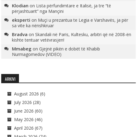
Klodian
on
Lista përfundimtare e Italisë, ja tre “të
përjashtuarit” nga Mançini
eksperti
on
Muçi u prezantua te Legia e Varshavës, ja për
sa vite ka nënshkruar
Bradva
on
Skandali në Paris, Kultesku, arbitri që në 2008-ën
kishte tentuar vetëvrasjen!
Mmabeg
on
Gjejnë pikën e dobët të Khabib
Nurmagomedov (VIDEO)
ARKIVI
August 2026
(6)
July 2026
(28)
June 2026
(60)
May 2026
(46)
April 2026
(67)
March 2026
(74)