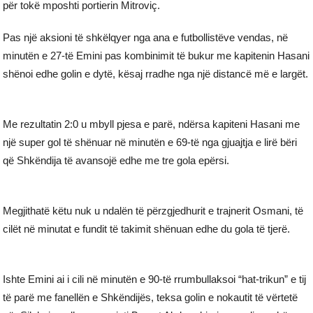
për tokë mposhti portierin Mitroviç.
Pas një aksioni të shkëlqyer nga ana e futbollistëve vendas, në
minutën e 27-të Emini pas kombinimit të bukur me kapitenin Hasani
shënoi edhe golin e dytë, kësaj rradhe nga një distancë më e largët.
Me rezultatin 2:0 u mbyll pjesa e parë, ndërsa kapiteni Hasani me
një super gol të shënuar në minutën e 69-të nga gjuajtja e lirë bëri
që Shkëndija të avansojë edhe me tre gola epërsi.
Megjithatë këtu nuk u ndalën të përzgjedhurit e trajnerit Osmani, të
cilët në minutat e fundit të takimit shënuan edhe du gola të tjerë.
Ishte Emini ai i cili në minutën e 90-të rrumbullaksoi “hat-trikun” e tij
të parë me fanellën e Shkëndijës, teksa golin e nokautit të vërtetë