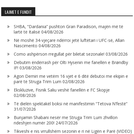
LAJMET E FUNDIT
SHBA, “Dardania” pushton Gran Paradison, majën më të
lartë të Italisë
04/08/2026
Në moshë 34-vjeçare ndërroi jetë luftëtari i UFC-së, Allan
Nascimento
04/08/2026
Como ashpërson rregullat për biletat sezonale!
03/08/2026
Debutim ëndërrash për Olti Hysenin me fanellën e Brøndby
IF!
03/08/2026
Agon Demiri me vetëm 16 vjet e 6 ditë debutoi me ekipin e
parë të Struga Trim Lum
02/08/2026
Ekskluzive, Fisnik Saliu veshë fanellën e FC Skopje
02/08/2026
Të dielën spektakël boksi në manifestimin “Tetova N’festë”
31/07/2026
Bunjamin Shabani nesër me Struga Trim Lum zhvillon
ndeshjen numër 200!
24/07/2026
Tikveshi e nis vrrullshëm sezonin e ri në Ligën e Parë (VIDEO)