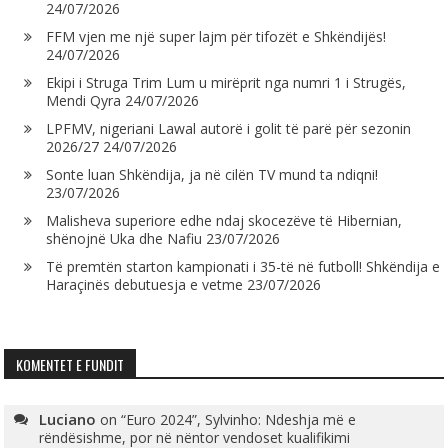
24/07/2026
FFM vjen me një super lajm për tifozët e Shkëndijës!
24/07/2026
Ekipi i Struga Trim Lum u mirëprit nga numri 1 i Strugës,
Mendi Qyra
24/07/2026
LPFMV, nigeriani Lawal autorë i golit të parë për sezonin
2026/27
24/07/2026
Sonte luan Shkëndija, ja në cilën TV mund ta ndiqni!
23/07/2026
Malisheva superiore edhe ndaj skocezëve të Hibernian,
shënojnë Uka dhe Nafiu
23/07/2026
Të premtën starton kampionati i 35-të në futboll! Shkëndija e
Haraçinës debutuesja e vetme
23/07/2026
KOMENTET E FUNDIT
Luciano
on
“Euro 2024”, Sylvinho: Ndeshja më e
rëndësishme, por në nëntor vendoset kualifikimi