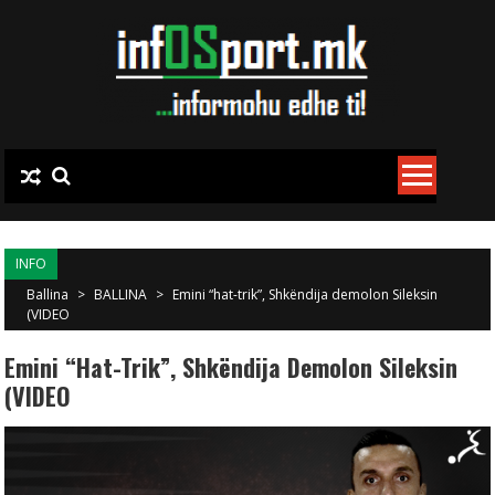
Skip to content
INFO
Ballina
>
BALLINA
>
Emini “hat-trik”, Shkëndija demolon Sileksin
(VIDEO
Emini “hat-Trik”, Shkëndija Demolon Sileksin
(VIDEO