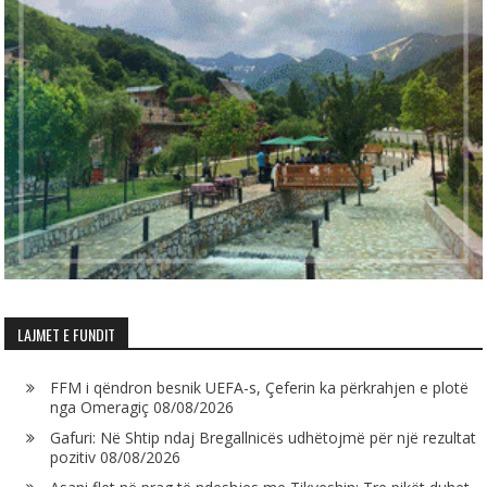
LAJMET E FUNDIT
FFM i qëndron besnik UEFA-s, Çeferin ka përkrahjen e plotë
nga Omeragiç
08/08/2026
Gafuri: Në Shtip ndaj Bregallnicës udhëtojmë për një rezultat
pozitiv
08/08/2026