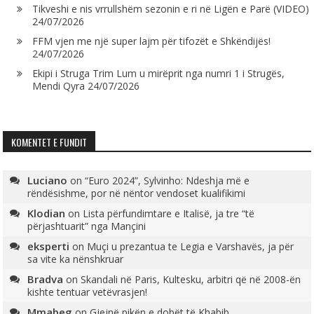
Tikveshi e nis vrrullshëm sezonin e ri në Ligën e Parë (VIDEO)
24/07/2026
FFM vjen me një super lajm për tifozët e Shkëndijës!
24/07/2026
Ekipi i Struga Trim Lum u mirëprit nga numri 1 i Strugës,
Mendi Qyra
24/07/2026
KOMENTET E FUNDIT
Luciano
on
“Euro 2024”, Sylvinho: Ndeshja më e
rëndësishme, por në nëntor vendoset kualifikimi
Klodian
on
Lista përfundimtare e Italisë, ja tre “të
përjashtuarit” nga Mançini
eksperti
on
Muçi u prezantua te Legia e Varshavës, ja për
sa vite ka nënshkruar
Bradva
on
Skandali në Paris, Kultesku, arbitri që në 2008-ën
kishte tentuar vetëvrasjen!
Mmabeg
on
Gjejnë pikën e dobët të Khabib