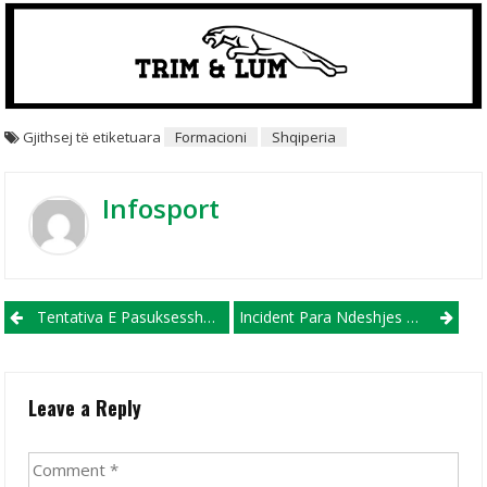
Gjithsej të etiketuara
Formacioni
Shqiperia
Infosport
Post navigation
Tentativa E Pasuksesshme E Serbëve Për Të Ndërprerë Ndeshjen, Kosovë-Madagaskar
Incident Para Ndeshjes Shqipëri-Norvegji! Taulant Xhaka Përplaset Me Policinë
Leave a Reply