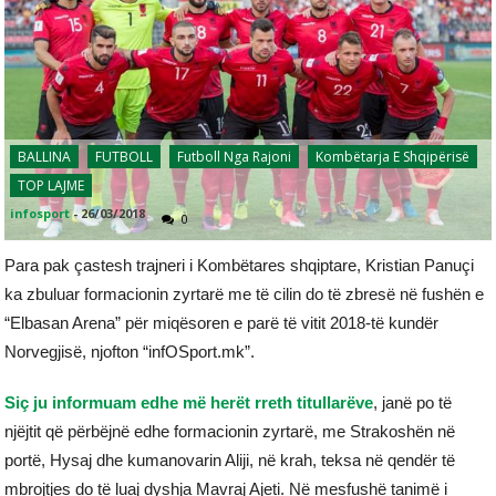
BALLINA
FUTBOLL
Futboll Nga Rajoni
Kombëtarja E Shqipërisë
TOP LAJME
infosport
-
26/03/2018
0
Para pak çastesh trajneri i Kombëtares shqiptare, Kristian Panuçi
ka zbuluar formacionin zyrtarë me të cilin do të zbresë në fushën e
“Elbasan Arena” për miqësoren e parë të vitit 2018-të kundër
Norvegjisë, njofton “infOSport.mk”.
Siç ju informuam edhe më herët rreth titullarëve
, janë po të
njëjtit që përbëjnë edhe formacionin zyrtarë, me Strakoshën në
portë, Hysaj dhe kumanovarin Aliji, në krah, teksa në qendër të
mbrojtjes do të luaj dyshja Mavraj Ajeti. Në mesfushë tanimë i