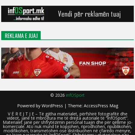
REKLAMA E JUAJ
© 2026
infOSport
Powered by
WordPress
| Theme:
AccessPress Mag
V Ë R E J T J E – Të gjitha materialet, përfshirë fotografitë dhe
videot, janë të mbrojtura me të drejta autoriale të “infOSport”.
Materialet janë për shfrytëzimin personal tuajin dhe për qëllime jo-
komerciale. Ato nuk mund të kopjohen, riprodhohen, ripublikohen,
modifikohen, transmetohen ose distribuohen në çfarëdo mënyre,
pa lejen paraprake të “infOSport”. Shfrytëzimi i materialeve nga