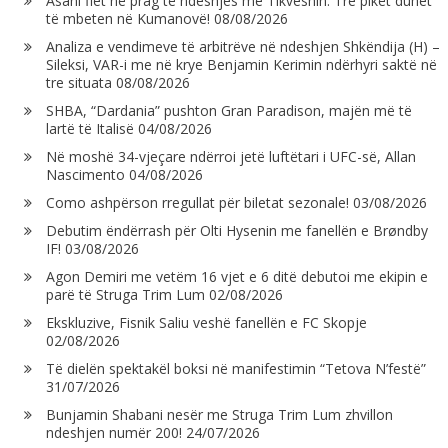
Asani flet në prag të ndeshjes me Tikveshin: Tre pikët duhet
të mbeten në Kumanovë!
08/08/2026
Analiza e vendimeve të arbitrëve në ndeshjen Shkëndija (H) –
Sileksi, VAR-i me në krye Benjamin Kerimin ndërhyri saktë në
tre situata
08/08/2026
SHBA, “Dardania” pushton Gran Paradison, majën më të
lartë të Italisë
04/08/2026
Në moshë 34-vjeçare ndërroi jetë luftëtari i UFC-së, Allan
Nascimento
04/08/2026
Como ashpërson rregullat për biletat sezonale!
03/08/2026
Debutim ëndërrash për Olti Hysenin me fanellën e Brøndby
IF!
03/08/2026
Agon Demiri me vetëm 16 vjet e 6 ditë debutoi me ekipin e
parë të Struga Trim Lum
02/08/2026
Ekskluzive, Fisnik Saliu veshë fanellën e FC Skopje
02/08/2026
Të dielën spektakël boksi në manifestimin “Tetova N’festë”
31/07/2026
Bunjamin Shabani nesër me Struga Trim Lum zhvillon
ndeshjen numër 200!
24/07/2026