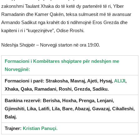
zakonshmi Taulant Xhaka do të ketë dy partenërë të ri, Ylber
Ramadanin dhe Kamer Qakën, teksa sulmuesit më të avansuar
Armando Sadikut nga krahët do ti ndihmojnë Eros Grezda dhe
kapiteni i ri i “kuqezinjëve”, Odise Rroshi.
Ndeshja Shqipër – Norvegji starton në ora 19:00.
Formacioni i Kombëtares shqiptare për ndeshjen me
Norvegjinë:
Formacioni i parë: Strakosha, Mavraj, Ajeti, Hysaj,
ALIJI
,
Xhaka, Qaka, Ramadani, Roshi, Grezda, Sadiku.
Bankina rezervë: Berisha, Hoxha, Prenga, Lenjani,
Gjimshiti, Lika, Latifi, Lila, Bare, Abazaj, Gavazaj, Cikalleshi,
Balaj.
Trajner:
Kristian Panuçi.