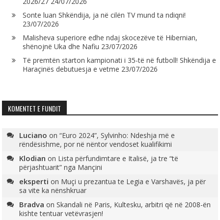
2026/27
24/07/2026
Sonte luan Shkëndija, ja në cilën TV mund ta ndiqni!
23/07/2026
Malisheva superiore edhe ndaj skocezëve të Hibernian,
shënojnë Uka dhe Nafiu
23/07/2026
Të premtën starton kampionati i 35-të në futboll! Shkëndija e
Haraçinës debutuesja e vetme
23/07/2026
KOMENTET E FUNDIT
Luciano
on
“Euro 2024”, Sylvinho: Ndeshja më e
rëndësishme, por në nëntor vendoset kualifikimi
Klodian
on
Lista përfundimtare e Italisë, ja tre “të
përjashtuarit” nga Mançini
eksperti
on
Muçi u prezantua te Legia e Varshavës, ja për
sa vite ka nënshkruar
Bradva
on
Skandali në Paris, Kultesku, arbitri që në 2008-ën
kishte tentuar vetëvrasjen!