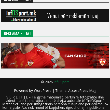
REKLAMA E JUAJ
© 2026
infOSport
Powered by
WordPress
| Theme:
AccessPress Mag
V Ë R E J T J E – Të gjitha materialet, përfshirë fotografitë dhe
videot, janë të mbrojtura me të drejta autoriale të “infOSport”.
Materialet janë për shfrytëzimin personal tuajin dhe për qëllime jo-
komerciale. Ato nuk mund të kopjohen, riprodhohen, ripublikohen,