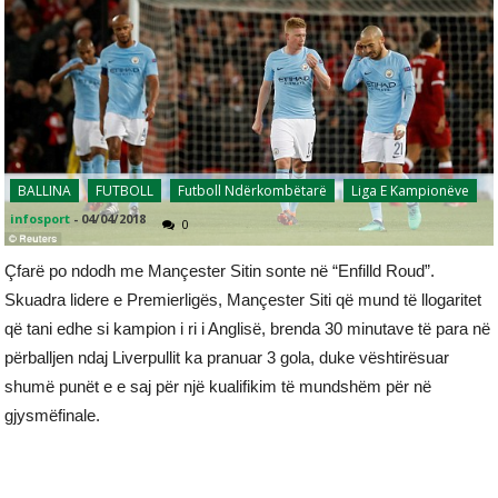
BALLINA
FUTBOLL
Futboll Ndërkombëtarë
Liga E Kampionëve
infosport
-
04/04/2018
0
Çfarë po ndodh me Mançester Sitin sonte në “Enfilld Roud”.
Skuadra lidere e Premierligës, Mançester Siti që mund të llogaritet
që tani edhe si kampion i ri i Anglisë, brenda 30 minutave të para në
përballjen ndaj Liverpullit ka pranuar 3 gola, duke vështirësuar
shumë punët e e saj për një kualifikim të mundshëm për në
gjysmëfinale.