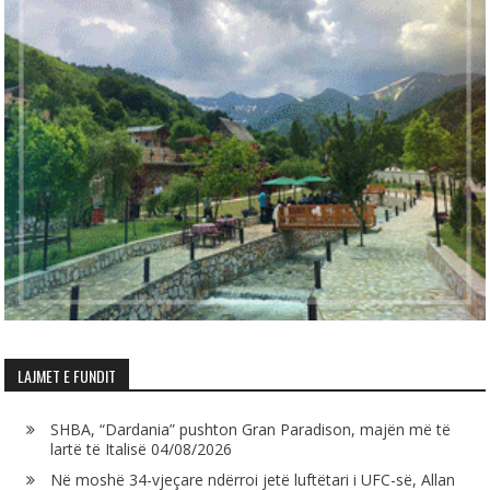
LAJMET E FUNDIT
SHBA, “Dardania” pushton Gran Paradison, majën më të
lartë të Italisë
04/08/2026
Në moshë 34-vjeçare ndërroi jetë luftëtari i UFC-së, Allan