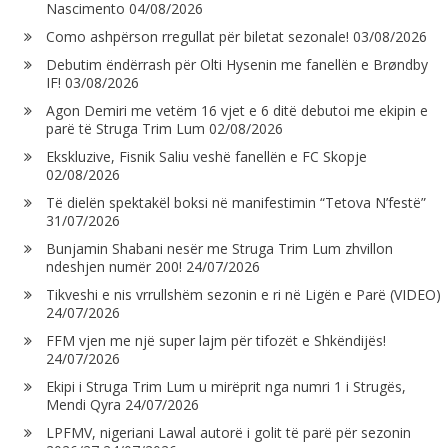
Nascimento
04/08/2026
Como ashpërson rregullat për biletat sezonale!
03/08/2026
Debutim ëndërrash për Olti Hysenin me fanellën e Brøndby
IF!
03/08/2026
Agon Demiri me vetëm 16 vjet e 6 ditë debutoi me ekipin e
parë të Struga Trim Lum
02/08/2026
Ekskluzive, Fisnik Saliu veshë fanellën e FC Skopje
02/08/2026
Të dielën spektakël boksi në manifestimin “Tetova N’festë”
31/07/2026
Bunjamin Shabani nesër me Struga Trim Lum zhvillon
ndeshjen numër 200!
24/07/2026
Tikveshi e nis vrrullshëm sezonin e ri në Ligën e Parë (VIDEO)
24/07/2026
FFM vjen me një super lajm për tifozët e Shkëndijës!
24/07/2026
Ekipi i Struga Trim Lum u mirëprit nga numri 1 i Strugës,
Mendi Qyra
24/07/2026
LPFMV, nigeriani Lawal autorë i golit të parë për sezonin