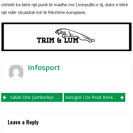
vërtetë ka bërë një punë të madhe me Liverpullin e tij, duke e bërë
një ndër skuadrat më të frikshme europiane.
Infosport
Post navigation
Sallah Dhe Çemberlejn Bëjnë Që “Enfilld Roud” Të Shpërrthejë Në Festë (VIDEO)
Autogoli I De Rosit Bënë Që Barcelona Të Mbyll Pjesën E Parë Me Epërsi Minimale (VIDEO)
Leave a Reply