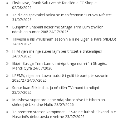
Ekskluzive, Fisnik Saliu veshë fanellën e FC Skopje
02/08/2026
Të dielën spektakël boksi në manifestimin “Tetova N’festë”
31/07/2026
Bunjamin Shabani nesër me Struga Trim Lum zhvillon
ndeshjen numër 200!
24/07/2026
Tikveshi e nis vrrullshëm sezonin e ri në Ligën e Parë (VIDEO)
24/07/2026
FFM vjen me një super lajm për tifozët e Shkëndijës!
24/07/2026
Ekipi i Struga Trim Lum u mirëprit nga numri 1 i Strugës,
Mendi Qyra
24/07/2026
LPFMV, nigeriani Lawal autorë i golit të parë për sezonin
2026/27
24/07/2026
Sonte luan Shkëndija, ja në cilën TV mund ta ndiqni!
23/07/2026
Malisheva superiore edhe ndaj skocezëve të Hibernian,
shënojnë Uka dhe Nafiu
23/07/2026
Të premtën starton kampionati i 35-të në futboll! Shkëndija e
Haraçinës debutuesja e vetme
23/07/2026