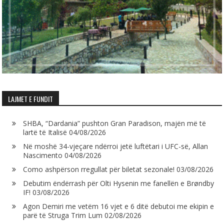
LAJMET E FUNDIT
SHBA, “Dardania” pushton Gran Paradison, majën më të
lartë të Italisë
04/08/2026
Në moshë 34-vjeçare ndërroi jetë luftëtari i UFC-së, Allan
Nascimento
04/08/2026
Como ashpërson rregullat për biletat sezonale!
03/08/2026
Debutim ëndërrash për Olti Hysenin me fanellën e Brøndby
IF!
03/08/2026
Agon Demiri me vetëm 16 vjet e 6 ditë debutoi me ekipin e
parë të Struga Trim Lum
02/08/2026