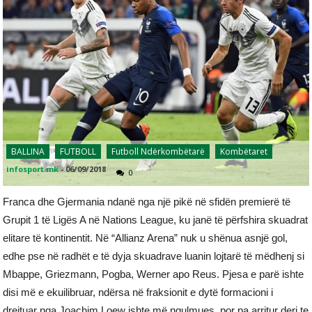
BALLINA
FUTBOLL
Futboll Ndërkombëtarë
Kombëtaret
infosport.mk
-
06/09/2018
0
Franca dhe Gjermania ndanë nga një pikë në sfidën premierë të
Grupit 1 të Ligës A në Nations League, ku janë të përfshira skuadrat
elitare të kontinentit. Në “Allianz Arena” nuk u shënua asnjë gol,
edhe pse në radhët e të dyja skuadrave luanin lojtarë të mëdhenj si
Mbappe, Griezmann, Pogba, Werner apo Reus. Pjesa e parë ishte
disi më e ekuilibruar, ndërsa në fraksionit e dytë formacioni i
drejtuar nga Joachim Loew ishte më ngulmues, por pa arritur deri te