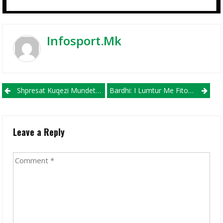
Infosport.mk
Post navigation
Shpresat Kuqezi Mundet Nga Spanja
Bardhi: I Lumtur Me Fitoren, Në Futboll Gjithçka Është E Vështirë!
Leave a Reply