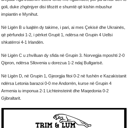
goli, duke zhgënjyer disi tifozët e shumtë që kishin mbushur
impiantin e Mynihut.
Në Ligën B u luajtën dy takime, i pari, ai mes Çekisë dhe Ukrainës,
që përfundoi 1-2, i përket Grupit 1, ndërsa në Grupin 4 Uellsi
shkatërroi 4-1 Irlandën.
Në Ligën C u zhvilluan dy sfida në Grupin 3. Norvegjia mposhti 2-0
Qipron, ndërsa Sllovenia u dorezua 1-2 ndaj Bullgarisë.
Në Ligën D, në Grupin 1, Gjeorgjia fitoi 0-2 në fushën e Kazakistanit
ndërsa Letonia barazoi 0-0 me Andorrën, kurse në Grupin 4
Armenia iu imponua 2-1 Lichteinsteinit dhe Maqedonia 0-2
Gjibraltarit.