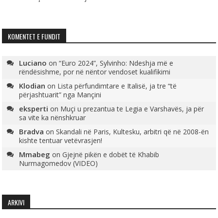
KOMENTET E FUNDIT
Luciano
on
“Euro 2024”, Sylvinho: Ndeshja më e
rëndësishme, por në nëntor vendoset kualifikimi
Klodian
on
Lista përfundimtare e Italisë, ja tre “të
përjashtuarit” nga Mançini
eksperti
on
Muçi u prezantua te Legia e Varshavës, ja për
sa vite ka nënshkruar
Bradva
on
Skandali në Paris, Kultesku, arbitri që në 2008-ën
kishte tentuar vetëvrasjen!
Mmabeg
on
Gjejnë pikën e dobët të Khabib
Nurmagomedov (VIDEO)
ARKIVI