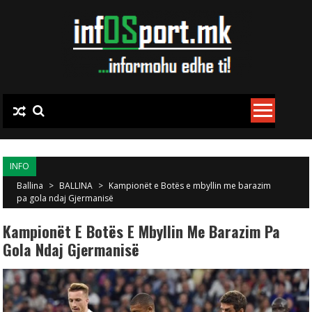
Skip to content
INFO
Ballina
>
BALLINA
>
Kampionët e Botës e mbyllin me barazim
pa gola ndaj Gjermanisë
Kampionët E Botës E Mbyllin Me Barazim Pa
Gola Ndaj Gjermanisë