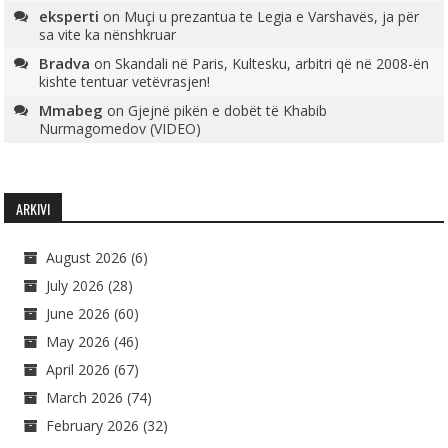
eksperti
on
Muçi u prezantua te Legia e Varshavës, ja për
sa vite ka nënshkruar
Bradva
on
Skandali në Paris, Kultesku, arbitri që në 2008-ën
kishte tentuar vetëvrasjen!
Mmabeg
on
Gjejnë pikën e dobët të Khabib
Nurmagomedov (VIDEO)
ARKIVI
August 2026
(6)
July 2026
(28)
June 2026
(60)
May 2026
(46)
April 2026
(67)
March 2026
(74)
February 2026
(32)