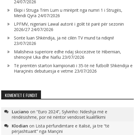
24/07/2026
Ekipi i Struga Trim Lum u mirëprit nga numri 1 i Strugës,
Mendi Qyra
24/07/2026
LPFMV, nigeriani Lawal autorë i golit të parë për sezonin
2026/27
24/07/2026
Sonte luan Shkëndija, ja në cilën TV mund ta ndiqni!
23/07/2026
Malisheva superiore edhe ndaj skocezëve të Hibernian,
shënojnë Uka dhe Nafiu
23/07/2026
Të premtën starton kampionati i 35-të në futboll! Shkëndija e
Haraçinës debutuesja e vetme
23/07/2026
KOMENTET E FUNDIT
Luciano
on
“Euro 2024”, Sylvinho: Ndeshja më e
rëndësishme, por në nëntor vendoset kualifikimi
Klodian
on
Lista përfundimtare e Italisë, ja tre “të
përjashtuarit” nga Mançini