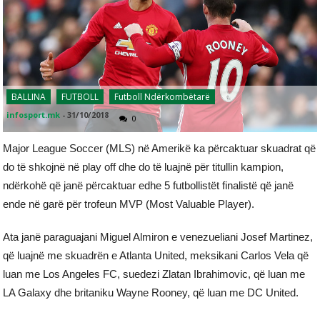
BALLINA
FUTBOLL
Futboll Ndërkombëtarë
infosport.mk
-
31/10/2018
0
Major League Soccer (MLS) në Amerikë ka përcaktuar skuadrat që
do të shkojnë në play off dhe do të luajnë për titullin kampion,
ndërkohë që janë përcaktuar edhe 5 futbollistët finalistë që janë
ende në garë për trofeun MVP (Most Valuable Player).
Ata janë paraguajani Miguel Almiron e venezueliani Josef Martinez,
që luajnë me skuadrën e Atlanta United, meksikani Carlos Vela që
luan me Los Angeles FC, suedezi Zlatan Ibrahimovic, që luan me
LA Galaxy dhe britaniku Wayne Rooney, që luan me DC United.