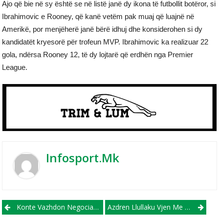
Ajo që bie në sy është se në listë janë dy ikona të futbollit botëror, si
Ibrahimovic e Rooney, që kanë vetëm pak muaj që luajnë në
Amerikë, por menjëherë janë bërë idhuj dhe konsiderohen si dy
kandidatët kryesorë për trofeun MVP. Ibrahimovic ka realizuar 22
gola, ndërsa Rooney 12, të dy lojtarë që erdhën nga Premier
League.
Infosport.mk
Post navigation
Konte Vazhdon Negociatat Me Florentino Perezin
Azdren Llullaku Vjen Me Dy Gola Në Rumani