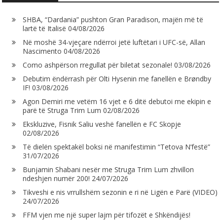
SHBA, “Dardania” pushton Gran Paradison, majën më të
lartë të Italisë
04/08/2026
Në moshë 34-vjeçare ndërroi jetë luftëtari i UFC-së, Allan
Nascimento
04/08/2026
Como ashpërson rregullat për biletat sezonale!
03/08/2026
Debutim ëndërrash për Olti Hysenin me fanellën e Brøndby
IF!
03/08/2026
Agon Demiri me vetëm 16 vjet e 6 ditë debutoi me ekipin e
parë të Struga Trim Lum
02/08/2026
Ekskluzive, Fisnik Saliu veshë fanellën e FC Skopje
02/08/2026
Të dielën spektakël boksi në manifestimin “Tetova N’festë”
31/07/2026
Bunjamin Shabani nesër me Struga Trim Lum zhvillon
ndeshjen numër 200!
24/07/2026
Tikveshi e nis vrrullshëm sezonin e ri në Ligën e Parë (VIDEO)
24/07/2026
FFM vjen me një super lajm për tifozët e Shkëndijës!