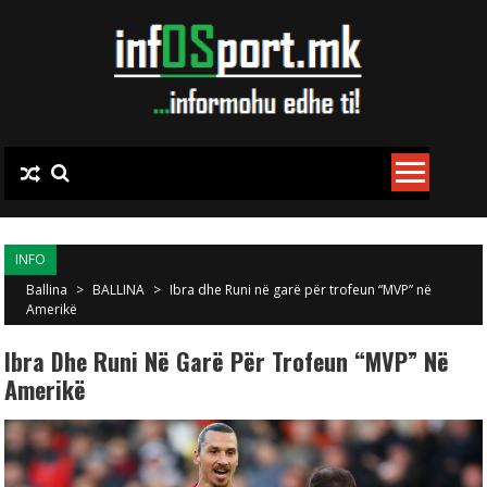
Skip to content
INFO
Ballina
>
BALLINA
>
Ibra dhe Runi në garë për trofeun “MVP” në
Amerikë
Ibra Dhe Runi Në Garë Për Trofeun “MVP” Në
Amerikë