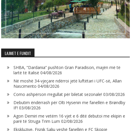
LAJMET E FUNDIT
SHBA, “Dardania” pushton Gran Paradison, majën më të
lartë të Italisë
04/08/2026
Në moshë 34-vjeçare ndërroi jetë luftëtari i UFC-së, Allan
Nascimento
04/08/2026
Como ashpërson rregullat për biletat sezonale!
03/08/2026
Debutim ëndërrash për Olti Hysenin me fanellën e Brøndby
IF!
03/08/2026
Agon Demiri me vetëm 16 vjet e 6 ditë debutoi me ekipin e
parë të Struga Trim Lum
02/08/2026
Ekskluzive, Fisnik Saliu veshë fanellën e FC Skopje