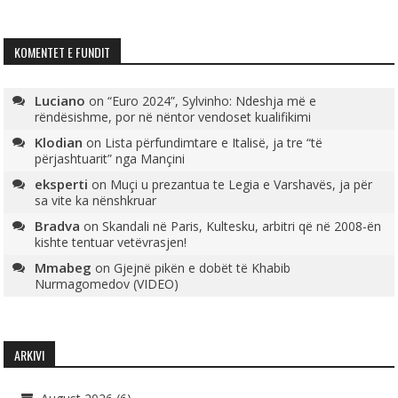
KOMENTET E FUNDIT
Luciano
on
“Euro 2024”, Sylvinho: Ndeshja më e
rëndësishme, por në nëntor vendoset kualifikimi
Klodian
on
Lista përfundimtare e Italisë, ja tre “të
përjashtuarit” nga Mançini
eksperti
on
Muçi u prezantua te Legia e Varshavës, ja për
sa vite ka nënshkruar
Bradva
on
Skandali në Paris, Kultesku, arbitri që në 2008-ën
kishte tentuar vetëvrasjen!
Mmabeg
on
Gjejnë pikën e dobët të Khabib
Nurmagomedov (VIDEO)
ARKIVI