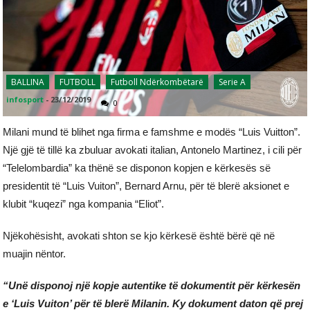
BALLINA
FUTBOLL
Futboll Ndërkombëtarë
Serie A
infosport
-
23/12/2019
0
Milani mund të blihet nga firma e famshme e modës “Luis Vuitton”.
Një gjë të tillë ka zbuluar avokati italian, Antonelo Martinez, i cili për
“Telelombardia” ka thënë se disponon kopjen e kërkesës së
presidentit të “Luis Vuiton”, Bernard Arnu, për të blerë aksionet e
klubit “kuqezi” nga kompania “Eliot”.
Njëkohësisht, avokati shton se kjo kërkesë është bërë që në
muajin nëntor.
“Unë disponoj një kopje autentike të dokumentit për kërkesën
e ‘Luis Vuiton’ për të blerë Milanin. Ky dokument daton që prej