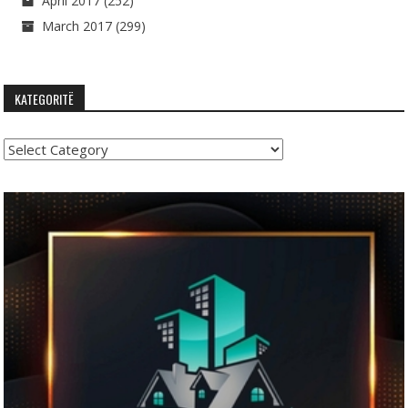
April 2017
(252)
March 2017
(299)
KATEGORITË
Kategoritë