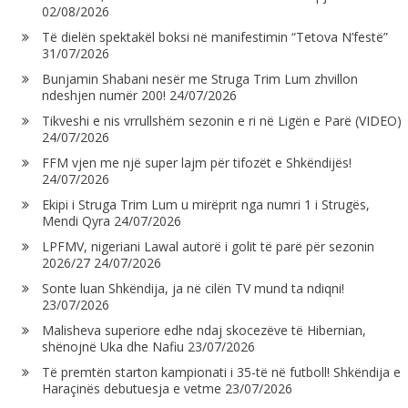
02/08/2026
Të dielën spektakël boksi në manifestimin “Tetova N’festë”
31/07/2026
Bunjamin Shabani nesër me Struga Trim Lum zhvillon
ndeshjen numër 200!
24/07/2026
Tikveshi e nis vrrullshëm sezonin e ri në Ligën e Parë (VIDEO)
24/07/2026
FFM vjen me një super lajm për tifozët e Shkëndijës!
24/07/2026
Ekipi i Struga Trim Lum u mirëprit nga numri 1 i Strugës,
Mendi Qyra
24/07/2026
LPFMV, nigeriani Lawal autorë i golit të parë për sezonin
2026/27
24/07/2026
Sonte luan Shkëndija, ja në cilën TV mund ta ndiqni!
23/07/2026
Malisheva superiore edhe ndaj skocezëve të Hibernian,
shënojnë Uka dhe Nafiu
23/07/2026
Të premtën starton kampionati i 35-të në futboll! Shkëndija e
Haraçinës debutuesja e vetme
23/07/2026