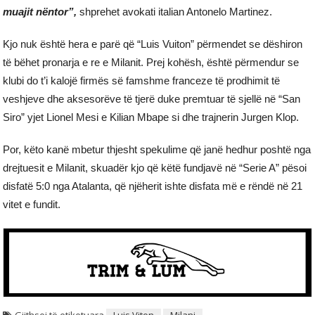
muajit nëntor”,
shprehet avokati italian Antonelo Martinez.
Kjo nuk është hera e parë që “Luis Vuiton” përmendet se dëshiron
të bëhet pronarja e re e Milanit. Prej kohësh, është përmendur se
klubi do t’i kalojë firmës së famshme franceze të prodhimit të
veshjeve dhe aksesorëve të tjerë duke premtuar të sjellë në “San
Siro” yjet Lionel Mesi e Kilian Mbape si dhe trajnerin Jurgen Klop.
Por, këto kanë mbetur thjesht spekulime që janë hedhur poshtë nga
drejtuesit e Milanit, skuadër kjo që këtë fundjavë në “Serie A” pësoi
disfatë 5:0 nga Atalanta, që njëherit ishte disfata më e rëndë në 21
vitet e fundit.
Gjithsej të etiketuara
Luis Viton
Milani