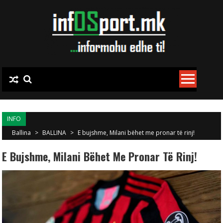
Skip to content
INFO
Ballina
>
BALLINA
>
E bujshme, Milani bëhet me pronar të rinj!
E Bujshme, Milani Bëhet Me Pronar Të Rinj!