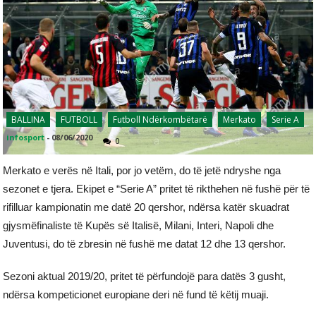
BALLINA
FUTBOLL
Futboll Ndërkombëtarë
Merkato
Serie A
infosport
-
08/06/2020
0
Merkato e verës në Itali, por jo vetëm, do të jetë ndryshe nga
sezonet e tjera. Ekipet e “Serie A” pritet të rikthehen në fushë për të
rifilluar kampionatin me datë 20 qershor, ndërsa katër skuadrat
gjysmëfinaliste të Kupës së Italisë, Milani, Interi, Napoli dhe
Juventusi, do të zbresin në fushë me datat 12 dhe 13 qershor.
Sezoni aktual 2019/20, pritet të përfundojë para datës 3 gusht,
ndërsa kompeticionet europiane deri në fund të këtij muaji.