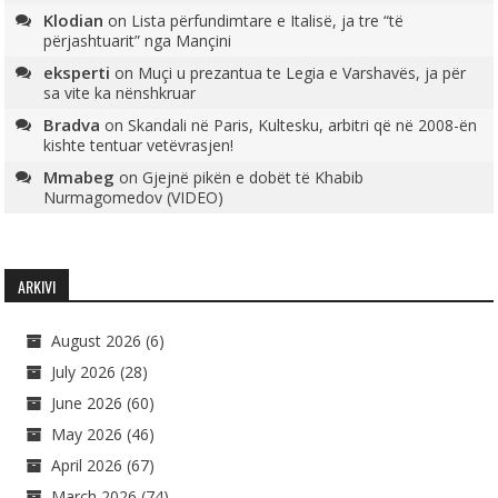
Klodian
on
Lista përfundimtare e Italisë, ja tre “të
përjashtuarit” nga Mançini
eksperti
on
Muçi u prezantua te Legia e Varshavës, ja për
sa vite ka nënshkruar
Bradva
on
Skandali në Paris, Kultesku, arbitri që në 2008-ën
kishte tentuar vetëvrasjen!
Mmabeg
on
Gjejnë pikën e dobët të Khabib
Nurmagomedov (VIDEO)
ARKIVI
August 2026
(6)
July 2026
(28)
June 2026
(60)
May 2026
(46)
April 2026
(67)
March 2026
(74)