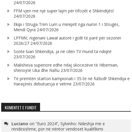
24/07/2026
FFM vjen me një super lajm për tifozët e Shkëndijës!
24/07/2026
Ekipi i Struga Trim Lum u mirëprit nga numri 1 i Strugës,
Mendi Qyra
24/07/2026
LPFMV, nigeriani Lawal autorë i golit të parë për sezonin
2026/27
24/07/2026
Sonte luan Shkëndija, ja në cilën TV mund ta ndiqni!
23/07/2026
Malisheva superiore edhe ndaj skocezëve të Hibernian,
shënojnë Uka dhe Nafiu
23/07/2026
Të premtën starton kampionati i 35-të në futboll! Shkëndija e
Haraçinës debutuesja e vetme
23/07/2026
KOMENTET E FUNDIT
Luciano
on
“Euro 2024”, Sylvinho: Ndeshja më e
rëndësishme, por në nëntor vendoset kualifikimi