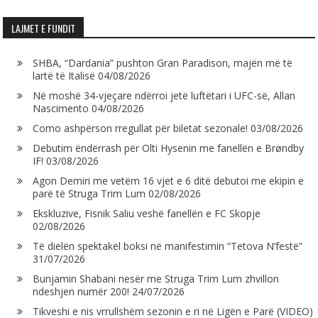
LAJMET E FUNDIT
SHBA, “Dardania” pushton Gran Paradison, majën më të
lartë të Italisë
04/08/2026
Në moshë 34-vjeçare ndërroi jetë luftëtari i UFC-së, Allan
Nascimento
04/08/2026
Como ashpërson rregullat për biletat sezonale!
03/08/2026
Debutim ëndërrash për Olti Hysenin me fanellën e Brøndby
IF!
03/08/2026
Agon Demiri me vetëm 16 vjet e 6 ditë debutoi me ekipin e
parë të Struga Trim Lum
02/08/2026
Ekskluzive, Fisnik Saliu veshë fanellën e FC Skopje
02/08/2026
Të dielën spektakël boksi në manifestimin “Tetova N’festë”
31/07/2026
Bunjamin Shabani nesër me Struga Trim Lum zhvillon
ndeshjen numër 200!
24/07/2026
Tikveshi e nis vrrullshëm sezonin e ri në Ligën e Parë (VIDEO)