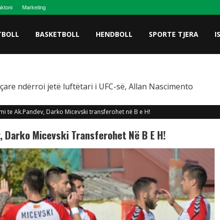
ktoni
Marketing
TBOLL
BASKETBOLL
HENDBOLL
SPORTE TJERA
I
are ndërroi jetë luftëtari i UFC-së, Allan Nascimento
mi te Ak.Pandev, Darko Micevski transferohet në B e H!
, Darko Micevski Transferohet Në B E H!