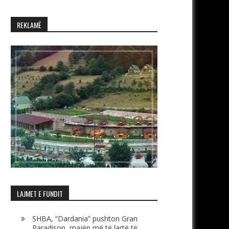
REKLAMË
LAJMET E FUNDIT
SHBA, “Dardania” pushton Gran
Paradison, majën më të lartë të