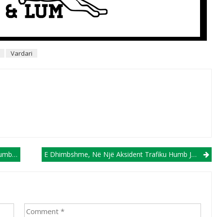
Vardari
bian
E Dhimbshme, Në Një Aksident Trafiku Humb Jetën Futbollisti 23-Vjeçar I Bilbaos