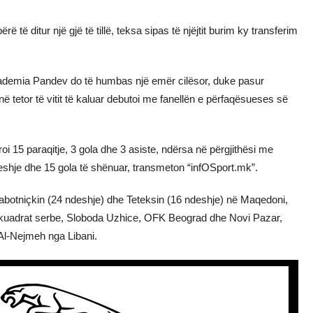
bërë të ditur një gjë të tillë, teksa sipas të njëjtit burim ky transferim
, Akademia Pandev do të humbas një emër cilësor, duke pasur
 në tetor të vitit të kaluar debutoi me fanellën e përfaqësueses së
roi 15 paraqitje, 3 gola dhe 3 asiste, ndërsa në përgjithësi me
shje dhe 15 gola të shënuar, transmeton “infOSport.mk”.
e Rabotniçkin (24 ndeshje) dhe Teteksin (16 ndeshje) në Maqedoni,
 skuadrat serbe, Sloboda Uzhice, OFK Beograd dhe Novi Pazar,
 Al-Nejmeh nga Libani.