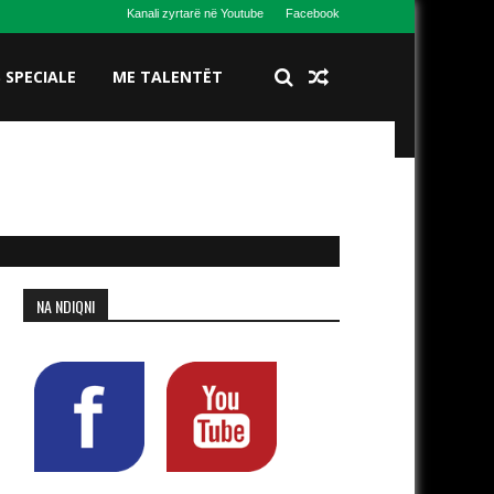
Kanali zyrtarë në Youtube
Facebook
S SPECIALE
ME TALENTËT
NA NDIQNI