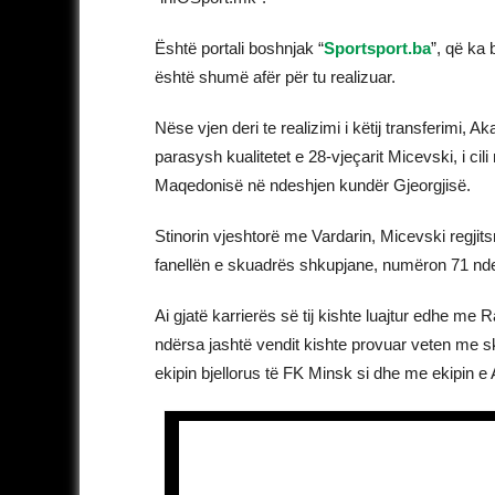
Është portali boshnjak “
Sportsport.ba
”, që ka 
është shumë afër për tu realizuar.
Nëse vjen deri te realizimi i këtij transferimi
parasysh kualitetet e 28-vjeçarit Micevski, i cili
Maqedonisë në ndeshjen kundër Gjeorgjisë.
Stinorin vjeshtorë me Vardarin, Micevski regjits
fanellën e skuadrës shkupjane, numëron 71 nde
Ai gjatë karrierës së tij kishte luajtur edhe m
ndërsa jashtë vendit kishte provuar veten me
ekipin bjellorus të FK Minsk si dhe me ekipin e