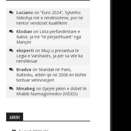
Luciano
on
“Euro 2024”, Sylvinho:
Ndeshja më e rëndësishme, por në
nëntor vendoset kualifikimi
Klodian
on
Lista përfundimtare e
Italisë, ja tre “të përjashtuarit” nga
Mançini
eksperti
on
Muçi u prezantua te
Legia e Varshavës, ja për sa vite ka
nënshkruar
Bradva
on
Skandali në Paris,
Kultesku, arbitri që në 2008-ën kishte
tentuar vetëvrasjen!
Mmabeg
on
Gjejnë pikën e dobët të
Khabib Nurmagomedov (VIDEO)
ARKIVI