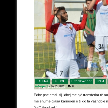
BALLINA
FUTBOLL
Futboll Vendor
LPFM
infosport
-
04/01/2021
0
Edhe pse emri i tij lidhej me një transferim të
me shumë gjasa karrierën e tij do ta vazhdojë 
“infOSport.mk”.