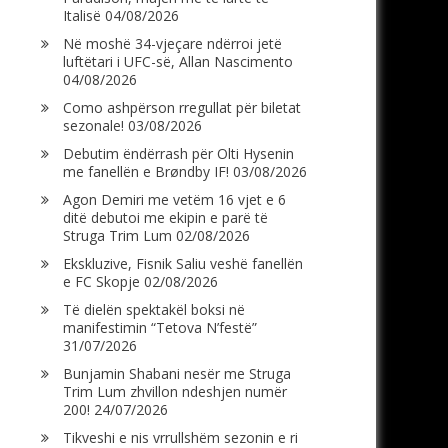
Italisë
04/08/2026
Në moshë 34-vjeçare ndërroi jetë
luftëtari i UFC-së, Allan Nascimento
04/08/2026
Como ashpërson rregullat për biletat
sezonale!
03/08/2026
Debutim ëndërrash për Olti Hysenin
me fanellën e Brøndby IF!
03/08/2026
Agon Demiri me vetëm 16 vjet e 6
ditë debutoi me ekipin e parë të
Struga Trim Lum
02/08/2026
Ekskluzive, Fisnik Saliu veshë fanellën
e FC Skopje
02/08/2026
Të dielën spektakël boksi në
manifestimin “Tetova N’festë”
31/07/2026
Bunjamin Shabani nesër me Struga
Trim Lum zhvillon ndeshjen numër
200!
24/07/2026
Tikveshi e nis vrrullshëm sezonin e ri