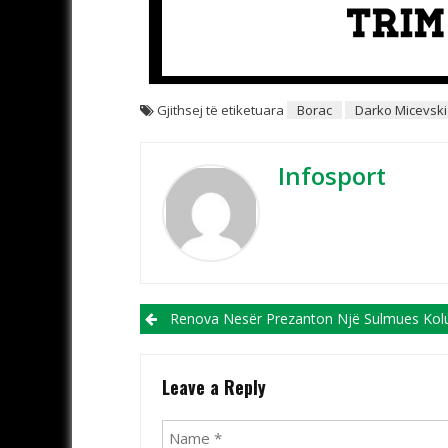
Gjithsej të etiketuara
Borac
Darko Micevski
Infosport
Post navigation
Renova Nesër Prezanton Një Sulmues Kolum
Leave a Reply