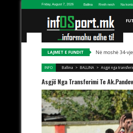
Skip to content
Friday, August 7, 2026
Ballina
Rreth nesh
Na konta
FU
Në moshë 34-vjeç
LAJMET E FUNDIT
INFO
Ballina
>
BALLINA
>
Asgjë nga transferi
Asgjë Nga Transferimi Te Ak.Pandev