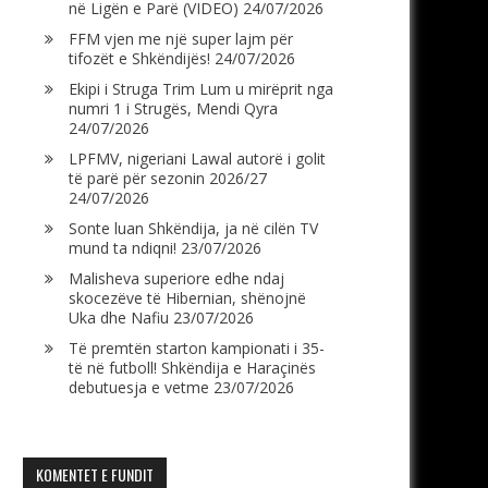
në Ligën e Parë (VIDEO)
24/07/2026
FFM vjen me një super lajm për
tifozët e Shkëndijës!
24/07/2026
Ekipi i Struga Trim Lum u mirëprit nga
numri 1 i Strugës, Mendi Qyra
24/07/2026
LPFMV, nigeriani Lawal autorë i golit
të parë për sezonin 2026/27
24/07/2026
Sonte luan Shkëndija, ja në cilën TV
mund ta ndiqni!
23/07/2026
Malisheva superiore edhe ndaj
skocezëve të Hibernian, shënojnë
Uka dhe Nafiu
23/07/2026
Të premtën starton kampionati i 35-
të në futboll! Shkëndija e Haraçinës
debutuesja e vetme
23/07/2026
KOMENTET E FUNDIT