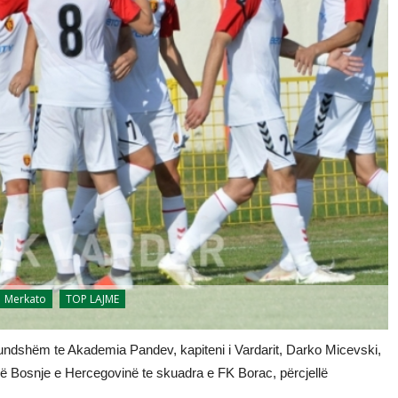
Merkato
TOP LAJME
 mundshëm te Akademia Pandev, kapiteni i Vardarit, Darko Micevski,
në Bosnje e Hercegovinë te skuadra e FK Borac, përcjellë