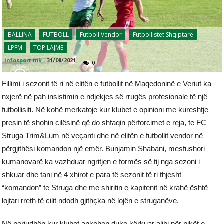
BALLINA
FUTBOLL
Futboll Vendor
Futbollistët Shqiptarë
LPFM
TOP LAJME
infosport.mk
-
31/08/2021
0
Fillimi i sezonit të ri në elitën e futbollit në Maqedoninë e Veriut ka
nxjerë në pah insistimin e ndjekjes së rrugës profesionale të një
futbollisiti. Në kohë merkatoje kur klubet e opinioni me kureshtje
presin të shohin cilësinë që do shfaqin përforcimet e reja, te FC
Struga Trim&Lum në veçanti dhe në elitën e futbollit vendor në
përgjithësi komandon një emër. Bunjamin Shabani, mesfushori
kumanovarë ka vazhduar ngritjen e formës së tij nga sezoni i
shkuar dhe tani në 4 xhirot e para të sezonit të ri thjesht
“komandon” te Struga dhe me shiritin e kapitenit në krahë është
lojtari rreth të cilit ndodh gjithçka në lojën e struganëve.
Në periudhën kur klubet ankohen duke kërkuar alibi për pikët e