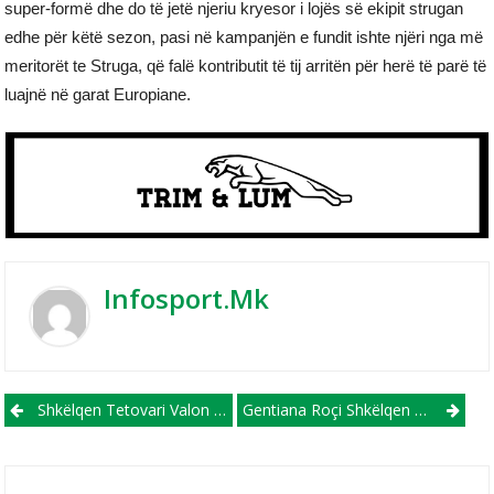
super-formë dhe do të jetë njeriu kryesor i lojës së ekipit strugan
edhe për këtë sezon, pasi në kampanjën e fundit ishte njëri nga më
meritorët te Struga, që falë kontributit të tij arritën për herë të parë të
luajnë në garat Europiane.
Infosport.mk
Post navigation
Shkëlqen Tetovari Valon Et’hemi, Zgjidhet Lojtar I Ndeshjes Në Turqi
Gentiana Roçi Shkëlqen Në Finlandë, Bashkë Me Begollin Bëjnë Nga 2 Gola Në Fitoren 4:0