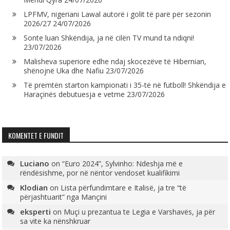
LPFMV, nigeriani Lawal autorë i golit të parë për sezonin
2026/27
24/07/2026
Sonte luan Shkëndija, ja në cilën TV mund ta ndiqni!
23/07/2026
Malisheva superiore edhe ndaj skocezëve të Hibernian,
shënojnë Uka dhe Nafiu
23/07/2026
Të premtën starton kampionati i 35-të në futboll! Shkëndija e
Haraçinës debutuesja e vetme
23/07/2026
KOMENTET E FUNDIT
Luciano
on
“Euro 2024”, Sylvinho: Ndeshja më e
rëndësishme, por në nëntor vendoset kualifikimi
Klodian
on
Lista përfundimtare e Italisë, ja tre “të
përjashtuarit” nga Mançini
eksperti
on
Muçi u prezantua te Legia e Varshavës, ja për
sa vite ka nënshkruar