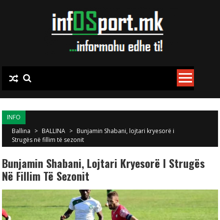
Skip to content
INFO
Ballina
>
BALLINA
>
Bunjamin Shabani, lojtari kryesorë i
Strugës në fillim të sezonit
Bunjamin Shabani, Lojtari Kryesorë I Strugës
Në Fillim Të Sezonit