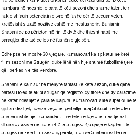
humbura në ndeshjet e para të këtij sezoni dhe shumë talent të ri
nuk e shfaqin potencialin e tyre në fushë për të treguar veten,
krejtësisht situatë pozitive është me mesfushorin, Bunjamin
Shabani që po përjeton një rini të dytë dhe thjesht habit me
paraqitjet dhe atë që jep në fushën e gjelbërt.
Edhe pse në moshë 30 vjeçare, kumanovari ka spikatur në këtë
fillim sezoni me Strugën, duke lënë nën hije shumë futbollistë tjerë
që i përkasin elitës vendore.
Shabani, e ka nisur në mënyrë fantastike këtë sezon, duke qenë
bartësi i lojës te ekipi strugan që regjistroi dy fitore dhe dy barazime
në katër ndeshjet e para të luajtura. Kumanovari ishte superior në të
gjitha ndeshjet, ndërsa veçohet përballja ndaj Shkupit, në të cilën
Shabani ishte një “komandant” i vërtetë në lojë dhe mes tjerash
dhuroi dy asiste në fitoren 4:2 të Strugës. Kjo qasje e kapitenit të
Strugës në këtë fillim sezoni, paralajmron se Shabani është në