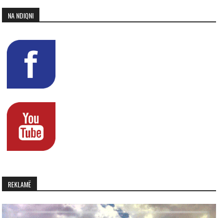
NA NDIQNI
REKLAMË