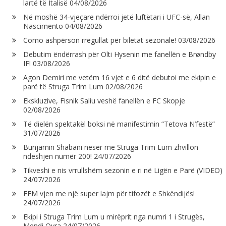
lartë të Italisë
04/08/2026
Në moshë 34-vjeçare ndërroi jetë luftëtari i UFC-së, Allan
Nascimento
04/08/2026
Como ashpërson rregullat për biletat sezonale!
03/08/2026
Debutim ëndërrash për Olti Hysenin me fanellën e Brøndby
IF!
03/08/2026
Agon Demiri me vetëm 16 vjet e 6 ditë debutoi me ekipin e
parë të Struga Trim Lum
02/08/2026
Ekskluzive, Fisnik Saliu veshë fanellën e FC Skopje
02/08/2026
Të dielën spektakël boksi në manifestimin “Tetova N’festë”
31/07/2026
Bunjamin Shabani nesër me Struga Trim Lum zhvillon
ndeshjen numër 200!
24/07/2026
Tikveshi e nis vrrullshëm sezonin e ri në Ligën e Parë (VIDEO)
24/07/2026
FFM vjen me një super lajm për tifozët e Shkëndijës!
24/07/2026
Ekipi i Struga Trim Lum u mirëprit nga numri 1 i Strugës,
Mendi Qyra
24/07/2026