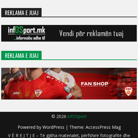
REKLAMA E JUAJ
REKLAMA E JUAJ
© 2026
infOSport
Powered by
WordPress
| Theme:
AccessPress Mag
V Ë R E J T J E – Të gjitha materialet, përfshirë fotografitë dhe