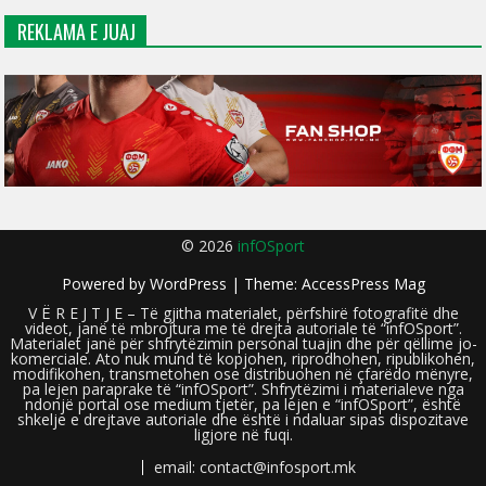
REKLAMA E JUAJ
© 2026
infOSport
Powered by
WordPress
| Theme:
AccessPress Mag
V Ë R E J T J E – Të gjitha materialet, përfshirë fotografitë dhe
videot, janë të mbrojtura me të drejta autoriale të “infOSport”.
Materialet janë për shfrytëzimin personal tuajin dhe për qëllime jo-
komerciale. Ato nuk mund të kopjohen, riprodhohen, ripublikohen,
modifikohen, transmetohen ose distribuohen në çfarëdo mënyre,
pa lejen paraprake të “infOSport”. Shfrytëzimi i materialeve nga
ndonjë portal ose medium tjetër, pa lejen e “infOSport”, është
shkelje e drejtave autoriale dhe është i ndaluar sipas dispozitave
ligjore në fuqi.
email: contact@infosport.mk