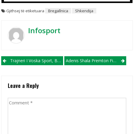
Gjithsej të etiketuara
Bregallnica
Shkendija
Infosport
Post navigation
Trajneri I Voska Sport, Berat Imeri, I Kënaqur Me Fitoren Ndaj Sasa-S
Adenis Shala Premton Fitore Dhe Gol Ndaj Bregallnicës!
Leave a Reply