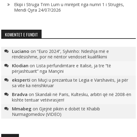
Ekipi i Struga Trim Lum u mirëprit nga numri 1 i Strugës,
Mendi Qyra
24/07/2026
KOMENTET E FUNDIT
Luciano
on
“Euro 2024”, Sylvinho: Ndeshja më e
rëndësishme, por në nëntor vendoset kualifikimi
Klodian
on
Lista përfundimtare e Italisë, ja tre “të
përjashtuarit” nga Mançini
eksperti
on
Muçi u prezantua te Legia e Varshavës, ja për
sa vite ka nënshkruar
Bradva
on
Skandali në Paris, Kultesku, arbitri që në 2008-ën
kishte tentuar vetëvrasjen!
Mmabeg
on
Gjejnë pikën e dobët të Khabib
Nurmagomedov (VIDEO)