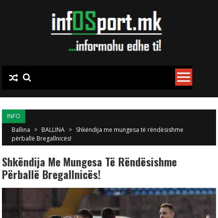
Skip to content
INFO
Ballina
>
BALLINA
>
Shkëndija me mungesa të rëndësishme
përballë Bregallnicës!
Shkëndija Me Mungesa Të Rëndësishme
Përballë Bregallnicës!