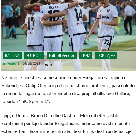
BALLINA
FUTBOLL
Futboll Vendor
LPFM
TOP LAJME
infosport
-
04/03/2023
0
Në prag të ndeshjes së nesërme kundër Bregallnicës, trajneri i
Shkëndijës, Qatip Osmani po has në shumë probleme, pasi nuk do
të mund të llogarisë në shërbimet e disa prej futbollistëve titullarë,
raporton “infOSport.mk”.
Ljupço Doriev, Bruno Dita dhe Dashmir Elezi mbeten jashtë
kombinimit për lojë kundër Bregallnicës, ndërsa në dyshim është
edhe Ferhan Hasani me të cilin stafi teknik nuk dëshiron të nxitojë