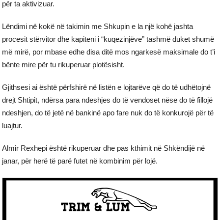
për ta aktivizuar.
Lëndimi në kokë në takimin me Shkupin e la një kohë jashta
procesit stërvitor dhe kapiteni i “kuqezinjëve” tashmë duket shumë
më mirë, por mbase edhe disa ditë mos ngarkesë maksimale do t’i
bënte mire për tu rikuperuar plotësisht.
Gjithsesi ai është përfshirë në listën e lojtarëve që do të udhëtojnë
drejt Shtipit, ndërsa para ndeshjes do të vendoset nëse do të fillojë
ndeshjen, do të jetë në bankinë apo fare nuk do të konkurojë për të
luajtur.
Almir Rexhepi është rikuperuar dhe pas kthimit në Shkëndijë në
janar, për herë të parë futet në kombinim për lojë.