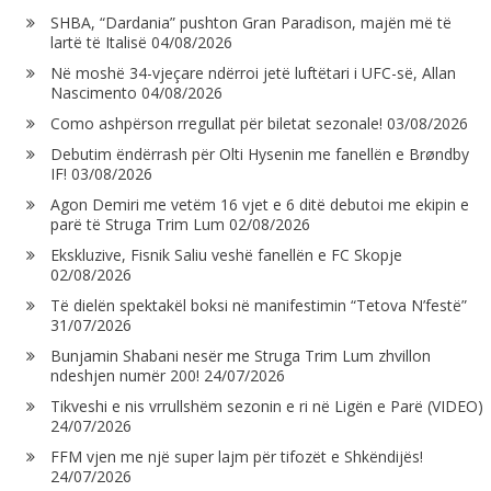
SHBA, “Dardania” pushton Gran Paradison, majën më të
lartë të Italisë
04/08/2026
Në moshë 34-vjeçare ndërroi jetë luftëtari i UFC-së, Allan
Nascimento
04/08/2026
Como ashpërson rregullat për biletat sezonale!
03/08/2026
Debutim ëndërrash për Olti Hysenin me fanellën e Brøndby
IF!
03/08/2026
Agon Demiri me vetëm 16 vjet e 6 ditë debutoi me ekipin e
parë të Struga Trim Lum
02/08/2026
Ekskluzive, Fisnik Saliu veshë fanellën e FC Skopje
02/08/2026
Të dielën spektakël boksi në manifestimin “Tetova N’festë”
31/07/2026
Bunjamin Shabani nesër me Struga Trim Lum zhvillon
ndeshjen numër 200!
24/07/2026
Tikveshi e nis vrrullshëm sezonin e ri në Ligën e Parë (VIDEO)
24/07/2026
FFM vjen me një super lajm për tifozët e Shkëndijës!
24/07/2026