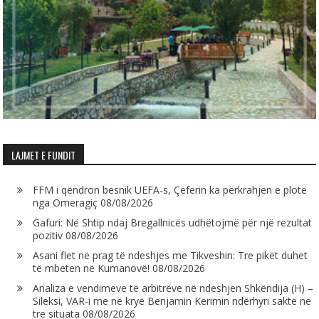
LAJMET E FUNDIT
FFM i qëndron besnik UEFA-s, Çeferin ka përkrahjen e plotë
nga Omeragiç
08/08/2026
Gafuri: Në Shtip ndaj Bregallnicës udhëtojmë për një rezultat
pozitiv
08/08/2026
Asani flet në prag të ndeshjes me Tikveshin: Tre pikët duhet
të mbeten në Kumanovë!
08/08/2026
Analiza e vendimeve të arbitrëve në ndeshjen Shkëndija (H) –
Sileksi, VAR-i me në krye Benjamin Kerimin ndërhyri saktë në
tre situata
08/08/2026