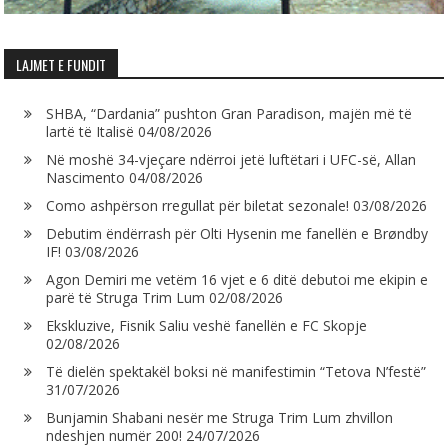
LAJMET E FUNDIT
SHBA, “Dardania” pushton Gran Paradison, majën më të
lartë të Italisë
04/08/2026
Në moshë 34-vjeçare ndërroi jetë luftëtari i UFC-së, Allan
Nascimento
04/08/2026
Como ashpërson rregullat për biletat sezonale!
03/08/2026
Debutim ëndërrash për Olti Hysenin me fanellën e Brøndby
IF!
03/08/2026
Agon Demiri me vetëm 16 vjet e 6 ditë debutoi me ekipin e
parë të Struga Trim Lum
02/08/2026
Ekskluzive, Fisnik Saliu veshë fanellën e FC Skopje
02/08/2026
Të dielën spektakël boksi në manifestimin “Tetova N’festë”
31/07/2026
Bunjamin Shabani nesër me Struga Trim Lum zhvillon
ndeshjen numër 200!
24/07/2026