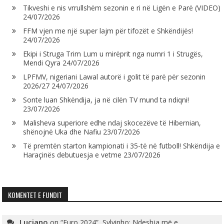
Tikveshi e nis vrrullshëm sezonin e ri në Ligën e Parë (VIDEO)
24/07/2026
FFM vjen me një super lajm për tifozët e Shkëndijës!
24/07/2026
Ekipi i Struga Trim Lum u mirëprit nga numri 1 i Strugës,
Mendi Qyra
24/07/2026
LPFMV, nigeriani Lawal autorë i golit të parë për sezonin
2026/27
24/07/2026
Sonte luan Shkëndija, ja në cilën TV mund ta ndiqni!
23/07/2026
Malisheva superiore edhe ndaj skocezëve të Hibernian,
shënojnë Uka dhe Nafiu
23/07/2026
Të premtën starton kampionati i 35-të në futboll! Shkëndija e
Haraçinës debutuesja e vetme
23/07/2026
KOMENTET E FUNDIT
Luciano
on
“Euro 2024”, Sylvinho: Ndeshja më e