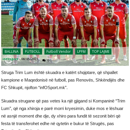
BALLINA
FUTBOLL
Futboll Vendor
LPFM
TOP LAJME
infosport
-
08/05/2023
0
Struga Trim Lum është skuadra e katërt shqiptare, që shpallet
kampione e Maqedonisë në futboll, pas Renovës, Shkëndijës dhe
FC Shkupit, njofton “infOSport.mk”.
Skuadra strugane që pas vetes ka një gjigand si Kompaninë “Trim
Lum”, që nga xhiroja e parë morri kryesimin, duke mos e lëshuar
në asnjë moment dhe dje, dy xhiro para fundit të sezonit bëri që
festa të transferohet edhe në qytetin e bukur të Strugës, pas