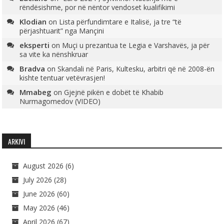
rëndësishme, por në nëntor vendoset kualifikimi
Klodian
on
Lista përfundimtare e Italisë, ja tre “të
përjashtuarit” nga Mançini
eksperti
on
Muçi u prezantua te Legia e Varshavës, ja për
sa vite ka nënshkruar
Bradva
on
Skandali në Paris, Kultesku, arbitri që në 2008-ën
kishte tentuar vetëvrasjen!
Mmabeg
on
Gjejnë pikën e dobët të Khabib
Nurmagomedov (VIDEO)
ARKIVI
August 2026
(6)
July 2026
(28)
June 2026
(60)
May 2026
(46)
April 2026
(67)