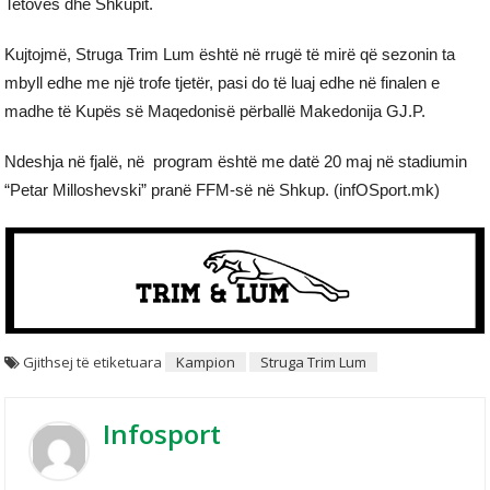
Tetovës dhe Shkupit.
Kujtojmë, Struga Trim Lum është në rrugë të mirë që sezonin ta
mbyll edhe me një trofe tjetër, pasi do të luaj edhe në finalen e
madhe të Kupës së Maqedonisë përballë Makedonija GJ.P.
Ndeshja në fjalë, në program është me datë 20 maj në stadiumin
“Petar Milloshevski” pranë FFM-së në Shkup. (infOSport.mk)
Gjithsej të etiketuara
Kampion
Struga Trim Lum
Infosport