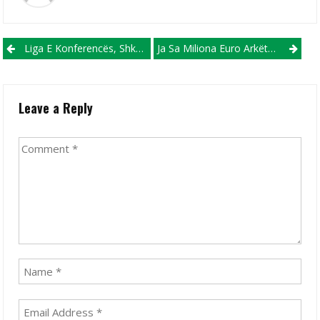
Post navigation
Liga E Konferencës, Shkëndija Dhe FC Shkupi Në Mesin E Skuadrave Favorite
Ja Sa Miliona Euro Arkëtoi Interi Pas Triumfit Në Kupë
Leave a Reply