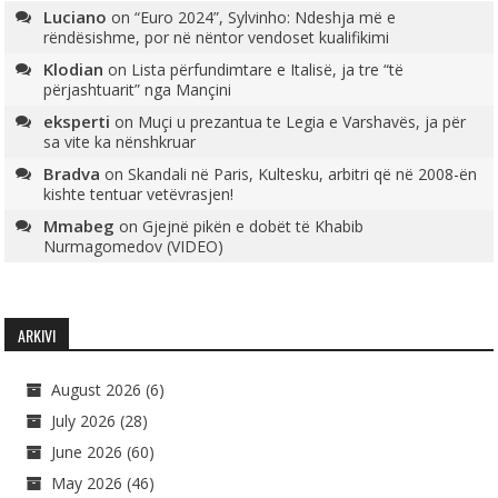
Luciano
on
“Euro 2024”, Sylvinho: Ndeshja më e
rëndësishme, por në nëntor vendoset kualifikimi
Klodian
on
Lista përfundimtare e Italisë, ja tre “të
përjashtuarit” nga Mançini
eksperti
on
Muçi u prezantua te Legia e Varshavës, ja për
sa vite ka nënshkruar
Bradva
on
Skandali në Paris, Kultesku, arbitri që në 2008-ën
kishte tentuar vetëvrasjen!
Mmabeg
on
Gjejnë pikën e dobët të Khabib
Nurmagomedov (VIDEO)
ARKIVI
August 2026
(6)
July 2026
(28)
June 2026
(60)
May 2026
(46)