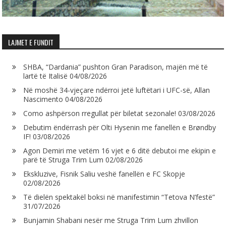
LAJMET E FUNDIT
SHBA, “Dardania” pushton Gran Paradison, majën më të
lartë të Italisë
04/08/2026
Në moshë 34-vjeçare ndërroi jetë luftëtari i UFC-së, Allan
Nascimento
04/08/2026
Como ashpërson rregullat për biletat sezonale!
03/08/2026
Debutim ëndërrash për Olti Hysenin me fanellën e Brøndby
IF!
03/08/2026
Agon Demiri me vetëm 16 vjet e 6 ditë debutoi me ekipin e
parë të Struga Trim Lum
02/08/2026
Ekskluzive, Fisnik Saliu veshë fanellën e FC Skopje
02/08/2026
Të dielën spektakël boksi në manifestimin “Tetova N’festë”
31/07/2026
Bunjamin Shabani nesër me Struga Trim Lum zhvillon