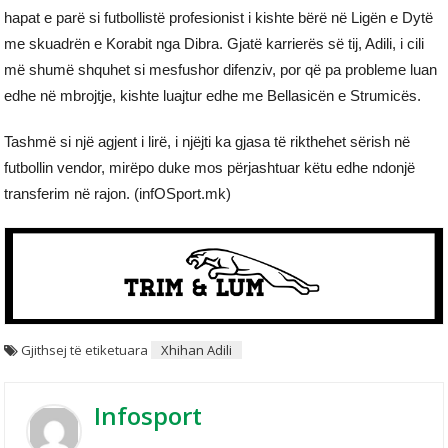
hapat e parë si futbollistë profesionist i kishte bërë në Ligën e Dytë
me skuadrën e Korabit nga Dibra. Gjatë karrierës së tij, Adili, i cili
më shumë shquhet si mesfushor difenziv, por që pa probleme luan
edhe në mbrojtje, kishte luajtur edhe me Bellasicën e Strumicës.
Tashmë si një agjent i lirë, i njëjti ka gjasa të rikthehet sërish në
futbollin vendor, mirëpo duke mos përjashtuar këtu edhe ndonjë
transferim në rajon. (infOSport.mk)
Gjithsej të etiketuara
Xhihan Adili
Infosport