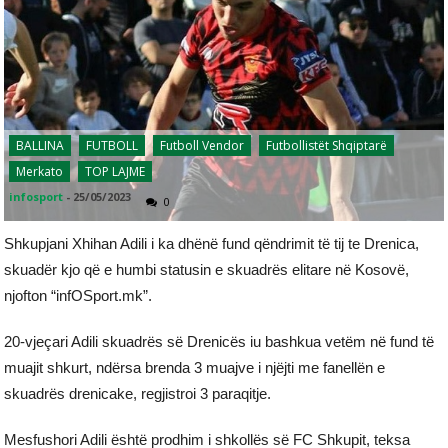
BALLINA
FUTBOLL
Futboll Vendor
Futbollistët Shqiptarë
Merkato
TOP LAJME
infosport
-
25/05/2023
0
Shkupjani Xhihan Adili i ka dhënë fund qëndrimit të tij te Drenica,
skuadër kjo që e humbi statusin e skuadrës elitare në Kosovë,
njofton “infOSport.mk”.
20-vjeçari Adili skuadrës së Drenicës iu bashkua vetëm në fund të
muajit shkurt, ndërsa brenda 3 muajve i njëjti me fanellën e
skuadrës drenicake, regjistroi 3 paraqitje.
Mesfushori Adili është prodhim i shkollës së FC Shkupit, teksa