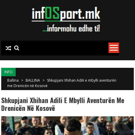
Skip to content
INFO
Ballina
>
BALLINA
>
Shkupjani Xhihan Adili e mbylli aventurën
me Drenicën në Kosovë
Shkupjani Xhihan Adili E Mbylli Aventurën Me
Drenicën Në Kosovë