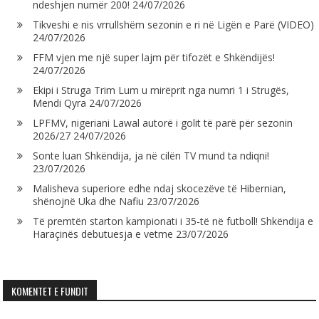
ndeshjen numër 200!
24/07/2026
Tikveshi e nis vrrullshëm sezonin e ri në Ligën e Parë (VIDEO)
24/07/2026
FFM vjen me një super lajm për tifozët e Shkëndijës!
24/07/2026
Ekipi i Struga Trim Lum u mirëprit nga numri 1 i Strugës,
Mendi Qyra
24/07/2026
LPFMV, nigeriani Lawal autorë i golit të parë për sezonin
2026/27
24/07/2026
Sonte luan Shkëndija, ja në cilën TV mund ta ndiqni!
23/07/2026
Malisheva superiore edhe ndaj skocezëve të Hibernian,
shënojnë Uka dhe Nafiu
23/07/2026
Të premtën starton kampionati i 35-të në futboll! Shkëndija e
Haraçinës debutuesja e vetme
23/07/2026
KOMENTET E FUNDIT