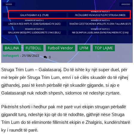
BALLINA
FUTBOLL
Futboll Vendor
LPFM
TOP LAJME
infosport
-
21/06/2023
0
Struga Trim Lum – Galatasaraj. Do të ishte ky një super duel, për
më tepër për Struga Trim Lum, emri i së cilës skuadër do të njihej
gjithandej, pasi të kesh përballë një skuadër gjigande, si ajo e
Galatasarajit nuk ndodh shpesh, sidomos në ndeshje zyrtare.
Pikërisht shorti i hedhur pak më parë vuri ekipin strugan përballë
gjigandit turq, ndeshje kjo që do të ndodhte, gjithnjë nëse Struga
Trim Lum do të eliminonte fillimisht ekipin e Zhalgiris, kundërshtarë
ky i raundit të parë.