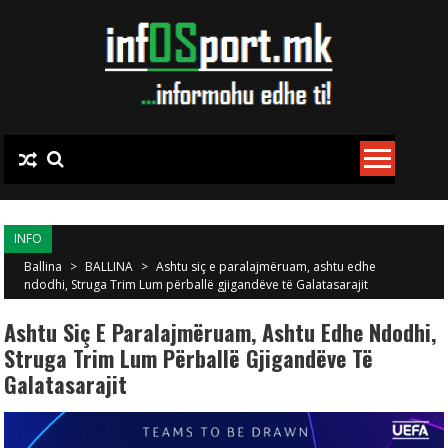
Skip to content
INFO
Ballina
>
BALLINA
>
Ashtu siç e paralajmëruam, ashtu edhe
ndodhi, Struga Trim Lum përballë gjigandëve të Galatasarajit
Ashtu Siç E Paralajmëruam, Ashtu Edhe Ndodhi,
Struga Trim Lum Përballë Gjigandëve Të
Galatasarajit