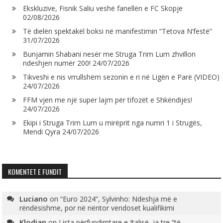
Ekskluzive, Fisnik Saliu veshë fanellën e FC Skopje
02/08/2026
Të dielën spektakël boksi në manifestimin “Tetova N’festë”
31/07/2026
Bunjamin Shabani nesër me Struga Trim Lum zhvillon
ndeshjen numër 200!
24/07/2026
Tikveshi e nis vrrullshëm sezonin e ri në Ligën e Parë (VIDEO)
24/07/2026
FFM vjen me një super lajm për tifozët e Shkëndijës!
24/07/2026
Ekipi i Struga Trim Lum u mirëprit nga numri 1 i Strugës,
Mendi Qyra
24/07/2026
KOMENTET E FUNDIT
Luciano
on
“Euro 2024”, Sylvinho: Ndeshja më e
rëndësishme, por në nëntor vendoset kualifikimi
Klodian
on
Lista përfundimtare e Italisë, ja tre “të