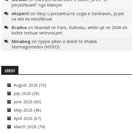
përjashtuarit” nga Mançini
eksperti
on
Muçi u prezantua te Legia e Varshavës, ja për
sa vite ka nënshkruar
Bradva
on
Skandali në Paris, Kultesku, arbitri që në 2008-ën
kishte tentuar vetëvrasjen!
Mmabeg
on
Gjejnë pikën e dobët të Khabib
Nurmagomedov (VIDEO)
ARKIVI
August 2026
(10)
July 2026
(28)
June 2026
(60)
May 2026
(46)
April 2026
(67)
March 2026
(74)