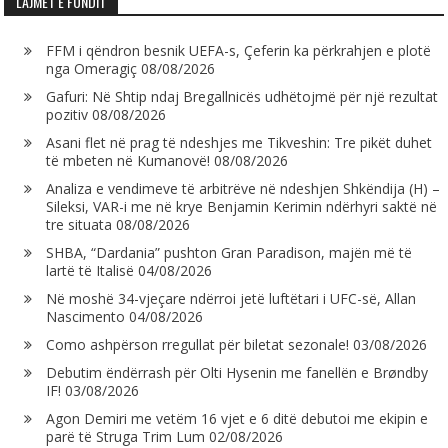
LAJMET E FUNDIT
FFM i qëndron besnik UEFA-s, Çeferin ka përkrahjen e plotë
nga Omeragiç
08/08/2026
Gafuri: Në Shtip ndaj Bregallnicës udhëtojmë për një rezultat
pozitiv
08/08/2026
Asani flet në prag të ndeshjes me Tikveshin: Tre pikët duhet
të mbeten në Kumanovë!
08/08/2026
Analiza e vendimeve të arbitrëve në ndeshjen Shkëndija (H) –
Sileksi, VAR-i me në krye Benjamin Kerimin ndërhyri saktë në
tre situata
08/08/2026
SHBA, “Dardania” pushton Gran Paradison, majën më të
lartë të Italisë
04/08/2026
Në moshë 34-vjeçare ndërroi jetë luftëtari i UFC-së, Allan
Nascimento
04/08/2026
Como ashpërson rregullat për biletat sezonale!
03/08/2026
Debutim ëndërrash për Olti Hysenin me fanellën e Brøndby
IF!
03/08/2026
Agon Demiri me vetëm 16 vjet e 6 ditë debutoi me ekipin e
parë të Struga Trim Lum
02/08/2026