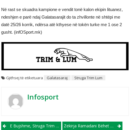
Në rast se skuadra kampione e vendit tonë kalon ekipin lituanez,
ndeshjen e parë ndaj Galatasarajit do ta zhvillonte në shtëpi me
datë 25/26 korrik, ndërsa atë kthyese në tokën turke me 1 ose 2
gusht. (infOSport.mk)
Gjithsej të etiketuara
Galatasaraj
Struga Trim Lum
Infosport
Post navigation
E Bujshme, Struga Trim Lum Në Raundin E Dytë Mund Të Luaj Ndaj Galatasarajit
Zekirja Ramadani Bëhet “arab”, Do Të Udhëheq Ekipin E Uhud Nga Medinja!