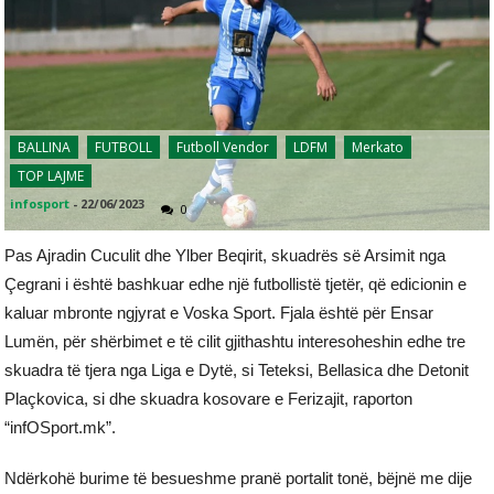
BALLINA
FUTBOLL
Futboll Vendor
LDFM
Merkato
TOP LAJME
infosport
-
22/06/2023
0
Pas Ajradin Cuculit dhe Ylber Beqirit, skuadrës së Arsimit nga
Çegrani i është bashkuar edhe një futbollistë tjetër, që edicionin e
kaluar mbronte ngjyrat e Voska Sport. Fjala është për Ensar
Lumën, për shërbimet e të cilit gjithashtu interesoheshin edhe tre
skuadra të tjera nga Liga e Dytë, si Teteksi, Bellasica dhe Detonit
Plaçkovica, si dhe skuadra kosovare e Ferizajit, raporton
“infOSport.mk”.
Ndërkohë burime të besueshme pranë portalit tonë, bëjnë me dije