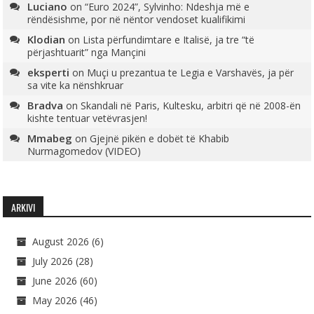
Luciano
on
“Euro 2024”, Sylvinho: Ndeshja më e
rëndësishme, por në nëntor vendoset kualifikimi
Klodian
on
Lista përfundimtare e Italisë, ja tre “të
përjashtuarit” nga Mançini
eksperti
on
Muçi u prezantua te Legia e Varshavës, ja për
sa vite ka nënshkruar
Bradva
on
Skandali në Paris, Kultesku, arbitri që në 2008-ën
kishte tentuar vetëvrasjen!
Mmabeg
on
Gjejnë pikën e dobët të Khabib
Nurmagomedov (VIDEO)
ARKIVI
August 2026
(6)
July 2026
(28)
June 2026
(60)
May 2026
(46)