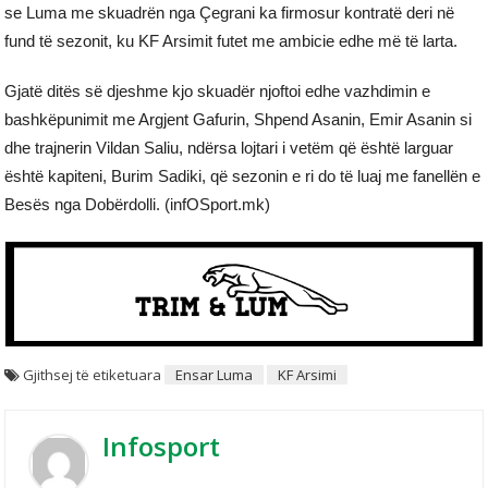
se Luma me skuadrën nga Çegrani ka firmosur kontratë deri në
fund të sezonit, ku KF Arsimit futet me ambicie edhe më të larta.
Gjatë ditës së djeshme kjo skuadër njoftoi edhe vazhdimin e
bashkëpunimit me Argjent Gafurin, Shpend Asanin, Emir Asanin si
dhe trajnerin Vildan Saliu, ndërsa lojtari i vetëm që është larguar
është kapiteni, Burim Sadiki, që sezonin e ri do të luaj me fanellën e
Besës nga Dobërdolli. (infOSport.mk)
Gjithsej të etiketuara
Ensar Luma
KF Arsimi
Infosport