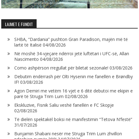
LAJMET E FUNDIT
SHBA, “Dardania” pushton Gran Paradison, majën më të
lartë të Italisë
04/08/2026
Në moshë 34-vjeçare ndërroi jetë luftëtari i UFC-së, Allan
Nascimento
04/08/2026
Como ashpërson rregullat për biletat sezonale!
03/08/2026
Debutim ëndërrash për Olti Hysenin me fanellën e Brøndby
IF!
03/08/2026
Agon Demiri me vetëm 16 vjet e 6 ditë debutoi me ekipin e
parë të Struga Trim Lum
02/08/2026
Ekskluzive, Fisnik Saliu veshë fanellën e FC Skopje
02/08/2026
Të dielën spektakël boksi në manifestimin “Tetova N’festë”
31/07/2026
Bunjamin Shabani nesër me Struga Trim Lum zhvillon