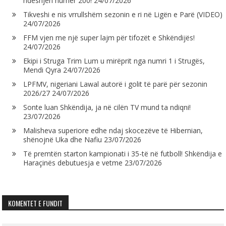
ndeshjen numër 200!
24/07/2026
Tikveshi e nis vrrullshëm sezonin e ri në Ligën e Parë (VIDEO)
24/07/2026
FFM vjen me një super lajm për tifozët e Shkëndijës!
24/07/2026
Ekipi i Struga Trim Lum u mirëprit nga numri 1 i Strugës,
Mendi Qyra
24/07/2026
LPFMV, nigeriani Lawal autorë i golit të parë për sezonin
2026/27
24/07/2026
Sonte luan Shkëndija, ja në cilën TV mund ta ndiqni!
23/07/2026
Malisheva superiore edhe ndaj skocezëve të Hibernian,
shënojnë Uka dhe Nafiu
23/07/2026
Të premtën starton kampionati i 35-të në futboll! Shkëndija e
Haraçinës debutuesja e vetme
23/07/2026
KOMENTET E FUNDIT