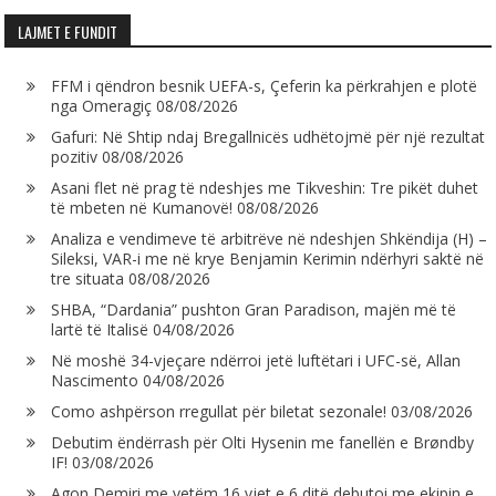
LAJMET E FUNDIT
FFM i qëndron besnik UEFA-s, Çeferin ka përkrahjen e plotë
nga Omeragiç
08/08/2026
Gafuri: Në Shtip ndaj Bregallnicës udhëtojmë për një rezultat
pozitiv
08/08/2026
Asani flet në prag të ndeshjes me Tikveshin: Tre pikët duhet
të mbeten në Kumanovë!
08/08/2026
Analiza e vendimeve të arbitrëve në ndeshjen Shkëndija (H) –
Sileksi, VAR-i me në krye Benjamin Kerimin ndërhyri saktë në
tre situata
08/08/2026
SHBA, “Dardania” pushton Gran Paradison, majën më të
lartë të Italisë
04/08/2026
Në moshë 34-vjeçare ndërroi jetë luftëtari i UFC-së, Allan
Nascimento
04/08/2026
Como ashpërson rregullat për biletat sezonale!
03/08/2026
Debutim ëndërrash për Olti Hysenin me fanellën e Brøndby
IF!
03/08/2026
Agon Demiri me vetëm 16 vjet e 6 ditë debutoi me ekipin e