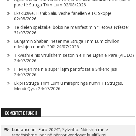
parë të Struga Trim Lum
02/08/2026
Ekskluzive, Fisnik Saliu veshë fanellën e FC Skopje
02/08/2026
Të dielën spektakël boksi në manifestimin “Tetova N’festë”
31/07/2026
Bunjamin Shabani nesër me Struga Trim Lum zhvillon
ndeshjen numër 200!
24/07/2026
Tikveshi e nis vrrullshëm sezonin e ri në Ligën e Parë (VIDEO)
24/07/2026
FFM vjen me një super lajm për tifozët e Shkëndijës!
24/07/2026
Ekipi i Struga Trim Lum u mirëprit nga numri 1 i Strugës,
Mendi Qyra
24/07/2026
KOMENTET E FUNDIT
Luciano
on
“Euro 2024”, Sylvinho: Ndeshja më e
rëndësishme, por në nëntor vendoset kualifikimi