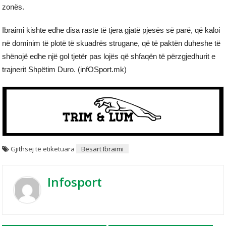
zonës.
Ibraimi kishte edhe disa raste të tjera gjatë pjesës së parë, që kaloi
në dominim të plotë të skuadrës strugane, që të paktën duheshe të
shënojë edhe një gol tjetër pas lojës që shfaqën të përzgjedhurit e
trajnerit Shpëtim Duro. (infOSport.mk)
Gjithsej të etiketuara
Besart Ibraimi
Infosport