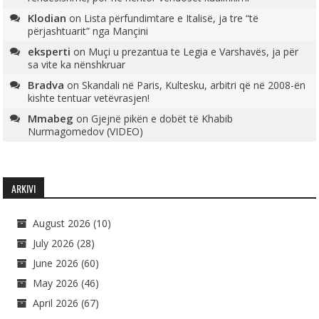
Klodian
on
Lista përfundimtare e Italisë, ja tre “të
përjashtuarit” nga Mançini
eksperti
on
Muçi u prezantua te Legia e Varshavës, ja për
sa vite ka nënshkruar
Bradva
on
Skandali në Paris, Kultesku, arbitri që në 2008-ën
kishte tentuar vetëvrasjen!
Mmabeg
on
Gjejnë pikën e dobët të Khabib
Nurmagomedov (VIDEO)
ARKIVI
August 2026
(10)
July 2026
(28)
June 2026
(60)
May 2026
(46)
April 2026
(67)