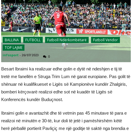
BALLINA
FUTBOLL
Futboll Ndërkombëtarë
Futboll Vendor
TOP LAJME
infosport
-
26/07/2023
0
Besart Ibraimi ka realizuar edhe golin e dytë në ndeshjen e tij të
tretë me fanellën e Struga Trim Lum në garat europiane. Pas golit të
shënuar në kualifikueset e Ligës së Kampionëve kundër Zhalgiris,
bomberi kërçovarë realizoi edhe sot në kuadër të Ligës së
Konferencës kundër Buduçnost.
Ibraimi golin e avantazhit dhe të vetmin pas 45 minutave të para e
realizoi në minutën e 30-të, kur doli të jetë i pamëshirshëm këtë
herë përballë portierit Pavliçiç me një goditje të saktë nga brendia e