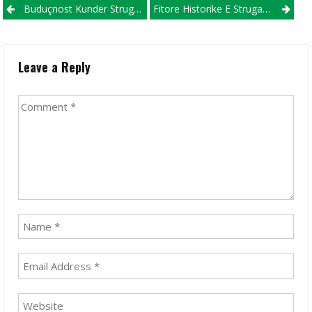
Post navigation
Buduçnost Kundër Struga Trim Lum Do Të Paraqitet Pa Trajnerin E Saj!
Fitore Historike E Struga Trim Lum Ndaj Buduçnost
Leave a Reply