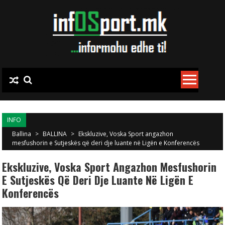
Skip to content
INFO
Ballina
>
BALLINA
>
Ekskluzive, Voska Sport angazhon
mesfushorin e Sutjeskës që deri dje luante në Ligën e Konferencës
Ekskluzive, Voska Sport Angazhon Mesfushorin
E Sutjeskës Që Deri Dje Luante Në Ligën E
Konferencës