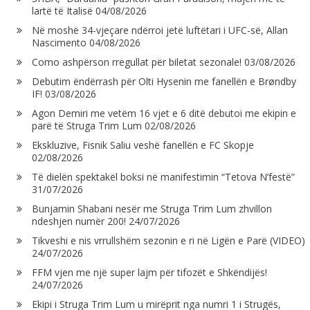
lartë të Italisë
04/08/2026
Në moshë 34-vjeçare ndërroi jetë luftëtari i UFC-së, Allan
Nascimento
04/08/2026
Como ashpërson rregullat për biletat sezonale!
03/08/2026
Debutim ëndërrash për Olti Hysenin me fanellën e Brøndby
IF!
03/08/2026
Agon Demiri me vetëm 16 vjet e 6 ditë debutoi me ekipin e
parë të Struga Trim Lum
02/08/2026
Ekskluzive, Fisnik Saliu veshë fanellën e FC Skopje
02/08/2026
Të dielën spektakël boksi në manifestimin “Tetova N’festë”
31/07/2026
Bunjamin Shabani nesër me Struga Trim Lum zhvillon
ndeshjen numër 200!
24/07/2026
Tikveshi e nis vrrullshëm sezonin e ri në Ligën e Parë (VIDEO)
24/07/2026
FFM vjen me një super lajm për tifozët e Shkëndijës!
24/07/2026
Ekipi i Struga Trim Lum u mirëprit nga numri 1 i Strugës,