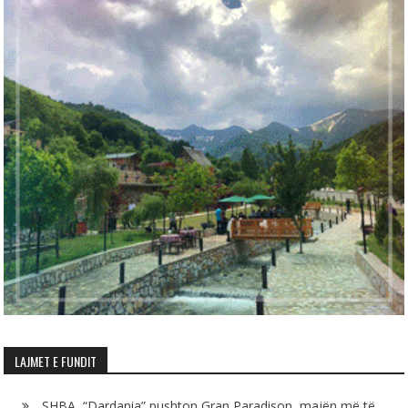
LAJMET E FUNDIT
SHBA, “Dardania” pushton Gran Paradison, majën më të