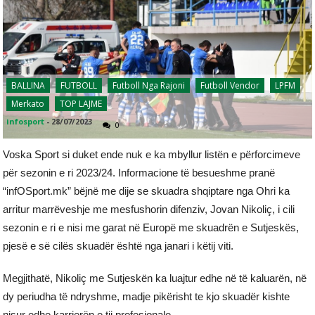
BALLINA
FUTBOLL
Futboll Nga Rajoni
Futboll Vendor
LPFM
Merkato
TOP LAJME
infosport
-
28/07/2023
0
Voska Sport si duket ende nuk e ka mbyllur listën e përforcimeve
për sezonin e ri 2023/24. Informacione të besueshme pranë
“infOSport.mk” bëjnë me dije se skuadra shqiptare nga Ohri ka
arritur marrëveshje me mesfushorin difenziv, Jovan Nikoliç, i cili
sezonin e ri e nisi me garat në Europë me skuadrën e Sutjeskës,
pjesë e së cilës skuadër është nga janari i këtij viti.
Megjithatë, Nikoliç me Sutjeskën ka luajtur edhe në të kaluarën, në
dy periudha të ndryshme, madje pikërisht te kjo skuadër kishte
nisur edhe karrierën e tij profesionale.