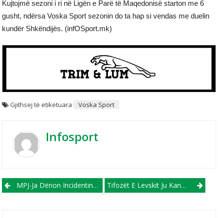
Kujtojmë sezoni i ri në Ligën e Parë të Maqedonisë starton me 6
gusht, ndërsa Voska Sport sezonin do ta hap si vendas me duelin
kundër Shkëndijës. (infOSport.mk)
Gjithsej të etiketuara
Voska Sport
Infosport
Post navigation
MPJ-Ja Dënon Incidentin Në Çair Nga Tifozët Bullgar
Tifozët E Levskit Ju Kanosen “Shvercerave”: Më Mirë Mos Ejani Në Sofje!