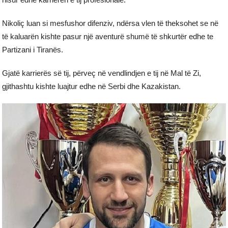
Nikoliç luan si mesfushor difenziv, ndërsa vlen të theksohet se në
të kaluarën kishte pasur një aventurë shumë të shkurtër edhe te
Partizani i Tiranës.
Gjatë karrierës së tij, përveç në vendlindjen e tij në Mal të Zi,
gjithashtu kishte luajtur edhe në Serbi dhe Kazakistan.