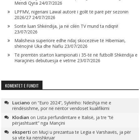
Mendi Qyra
24/07/2026
LPFMV, nigeriani Lawal autorë i golit të parë për sezonin
2026/27
24/07/2026
Sonte luan Shkëndija, ja në cilën TV mund ta ndiqni!
23/07/2026
Malisheva superiore edhe ndaj skocezëve të Hibernian,
shënojnë Uka dhe Nafiu
23/07/2026
Të premtën starton kampionati i 35-të në futboll! Shkëndija e
Haraçinës debutuesja e vetme
23/07/2026
KOMENTET E FUNDIT
Luciano
on
“Euro 2024”, Sylvinho: Ndeshja më e
rëndësishme, por në nëntor vendoset kualifikimi
Klodian
on
Lista përfundimtare e Italisë, ja tre “të
përjashtuarit” nga Mançini
eksperti
on
Muçi u prezantua te Legia e Varshavës, ja për
sa vite ka nënshkruar