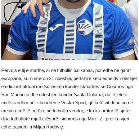
Përvoja e tij e madhe, si në futbollin ballkanas, por edhe në garat
europiane, ku numëron 21 ndeshje, përfshirë këtu edhe dy ndeshjet
e edicionit aktual me Sutjeskën kundër skuadrës së Cosmos nga
San Marino si dhe ndeshjen kundër Santa Coloma, do të jetë e
mirëseardhur për skuadrën e Voska Sport, që këtë vit debuton në
mesin e më të mirëve në futbollin vendor, e ku ka arritur të sjellë
disa futbollistë mjaft cilësorë, sidomos nga Mali i Zi, prej ku vjen
edhe trajneri i ri Miljan Radoviç.