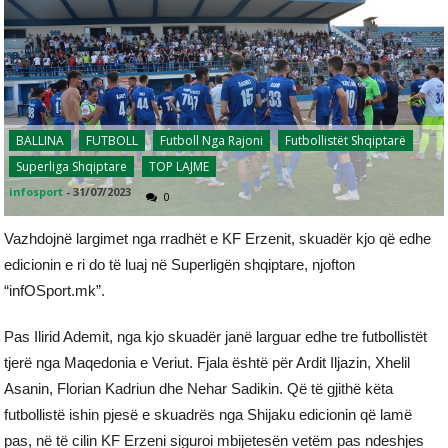
BALLINA
FUTBOLL
Futboll Nga Rajoni
Futbollistët Shqiptarë
Superliga Shqiptare
TOP LAJME
infosport
-
31/07/2023
0
Vazhdojnë largimet nga rradhët e KF Erzenit, skuadër kjo që edhe
edicionin e ri do të luaj në Superligën shqiptare, njofton
“infOSport.mk”.
Pas Ilirid Ademit, nga kjo skuadër janë larguar edhe tre futbollistët
tjerë nga Maqedonia e Veriut. Fjala është për Ardit Iljazin, Xhelil
Asanin, Florian Kadriun dhe Nehar Sadikin. Që të gjithë këta
futbollistë ishin pjesë e skuadrës nga Shijaku edicionin që lamë
pas, në të cilin KF Erzeni siguroi mbijetesën vetëm pas ndeshjes