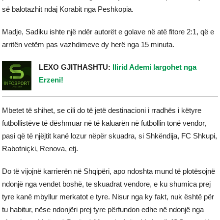
së balotazhit ndaj Korabit nga Peshkopia.
Madje, Sadiku ishte një ndër autorët e golave në atë fitore 2:1, që e
arritën vetëm pas vazhdimeve dy herë nga 15 minuta.
LEXO GJITHASHTU:
Ilirid Ademi largohet nga
Erzeni!
Mbetet të shihet, se cili do të jetë destinacioni i rradhës i këtyre
futbollistëve të dëshmuar në të kaluarën në futbollin tonë vendor,
pasi që të njëjtit kanë lozur nëpër skuadra, si Shkëndija, FC Shkupi,
Rabotniçki, Renova, etj.
Do të vijojnë karrierën në Shqipëri, apo ndoshta mund të plotësojnë
ndonjë nga vendet boshë, te skuadrat vendore, e ku shumica prej
tyre kanë mbyllur merkatot e tyre. Nisur nga ky fakt, nuk është për
tu habitur, nëse ndonjëri prej tyre përfundon edhe në ndonjë nga