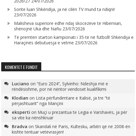
2026/27
24/07/2026
Sonte luan Shkëndija, ja në cilën TV mund ta ndiqni!
23/07/2026
Malisheva superiore edhe ndaj skocezëve të Hibernian,
shënojnë Uka dhe Nafiu
23/07/2026
Të premtën starton kampionati i 35-të në futboll! Shkëndija e
Haraçinës debutuesja e vetme
23/07/2026
KOMENTET E FUNDIT
Luciano
on
“Euro 2024”, Sylvinho: Ndeshja më e
rëndësishme, por në nëntor vendoset kualifikimi
Klodian
on
Lista përfundimtare e Italisë, ja tre “të
përjashtuarit” nga Mançini
eksperti
on
Muçi u prezantua te Legia e Varshavës, ja për
sa vite ka nënshkruar
Bradva
on
Skandali në Paris, Kultesku, arbitri që në 2008-ën
kishte tentuar vetëvrasjen!