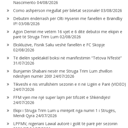
Nascimento
04/08/2026
Como ashpërson rregullat për biletat sezonale!
03/08/2026
Debutim ëndërrash për Olti Hysenin me fanellën e Brøndby
IF!
03/08/2026
Agon Demiri me vetëm 16 vjet e 6 ditë debutoi me ekipin e
parë të Struga Trim Lum
02/08/2026
Ekskluzive, Fisnik Saliu veshë fanellën e FC Skopje
02/08/2026
Të dielën spektakël boksi në manifestimin “Tetova N’festë”
31/07/2026
Bunjamin Shabani nesër me Struga Trim Lum zhvillon
ndeshjen numër 200!
24/07/2026
Tikveshi e nis vrrullshëm sezonin e ri në Ligën e Parë (VIDEO)
24/07/2026
FFM vjen me një super lajm për tifozët e Shkëndijës!
24/07/2026
Ekipi i Struga Trim Lum u mirëprit nga numri 1 i Strugës,
Mendi Qyra
24/07/2026
LPFMV, nigeriani Lawal autorë i golit të parë për sezonin