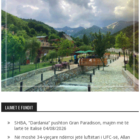
LAJMET E FUNDIT
SHBA, “Dardania” pushton Gran Paradison, majën më të
lartë të Italisë
04/08/2026
Në moshë 34-vjeçare ndërroi jetë luftëtari i UFC-së, Allan