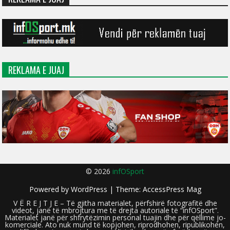
REKLAMA E JUAJ
© 2026
infOSport
Powered by
WordPress
| Theme:
AccessPress Mag
V Ë R E J T J E – Të gjitha materialet, përfshirë fotografitë dhe
videot, janë të mbrojtura me të drejta autoriale të “infOSport”.
Materialet janë për shfrytëzimin personal tuajin dhe për qëllime jo-
komerciale. Ato nuk mund të kopjohen, riprodhohen, ripublikohen,