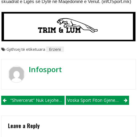
skuadrat e Ligës së Dytë në Maqedoninë e Veriut. (infOSport.mk)
Gjithsej të etiketuara
Erzeni
Infosport
Post navigation
“Shvercerat” Nuk Lejohen Të Udhëtojnë Drejt Bullgarisë
Voska Sport Fiton Gjeneralen Ndaj Fushë Kosovës
Leave a Reply