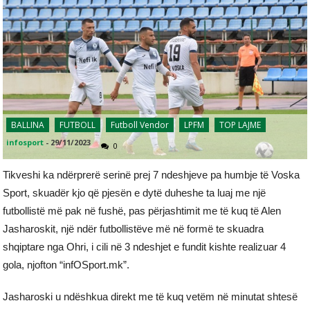
BALLINA
FUTBOLL
Futboll Vendor
LPFM
TOP LAJME
infosport
-
29/11/2023
0
Tikveshi ka ndërprerë serinë prej 7 ndeshjeve pa humbje të Voska
Sport, skuadër kjo që pjesën e dytë duheshe ta luaj me një
futbollistë më pak në fushë, pas përjashtimit me të kuq të Alen
Jasharoskit, një ndër futbollistëve më në formë te skuadra
shqiptare nga Ohri, i cili në 3 ndeshjet e fundit kishte realizuar 4
gola, njofton “infOSport.mk”.
Jasharoski u ndëshkua direkt me të kuq vetëm në minutat shtesë