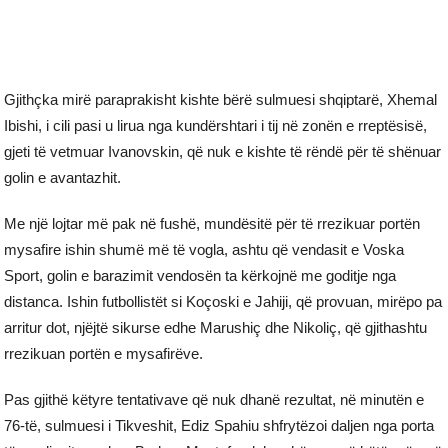
Gjithçka mirë paraprakisht kishte bërë sulmuesi shqiptarë, Xhemal
Ibishi, i cili pasi u lirua nga kundërshtari i tij në zonën e rreptësisë,
gjeti të vetmuar Ivanovskin, që nuk e kishte të rëndë për të shënuar
golin e avantazhit.
Me një lojtar më pak në fushë, mundësitë për të rrezikuar portën
mysafire ishin shumë më të vogla, ashtu që vendasit e Voska
Sport, golin e barazimit vendosën ta kërkojnë me goditje nga
distanca. Ishin futbollistët si Koçoski e Jahiji, që provuan, mirëpo pa
arritur dot, njëjtë sikurse edhe Marushiç dhe Nikoliç, që gjithashtu
rrezikuan portën e mysafirëve.
Pas gjithë këtyre tentativave që nuk dhanë rezultat, në minutën e
76-të, sulmuesi i Tikveshit, Ediz Spahiu shfrytëzoi daljen nga porta