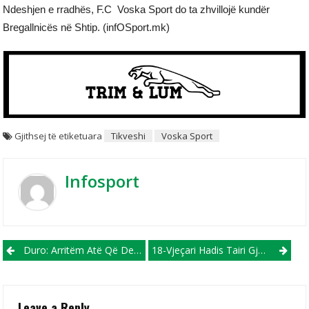
Ndeshjen e rradhës, F.C Voska Sport do ta zhvillojë kundër
Bregallnicës në Shtip. (infOSport.mk)
Gjithsej të etiketuara
Tikveshi
Voska Sport
Infosport
Post navigation
Duro: Arritëm Atë Që Deshëm, Fitore Më Se E Merituar
18-Vjeçari Hadis Tairi Gjen Golin E Parë Me Fanellën E Struga Trim Lum
Leave a Reply