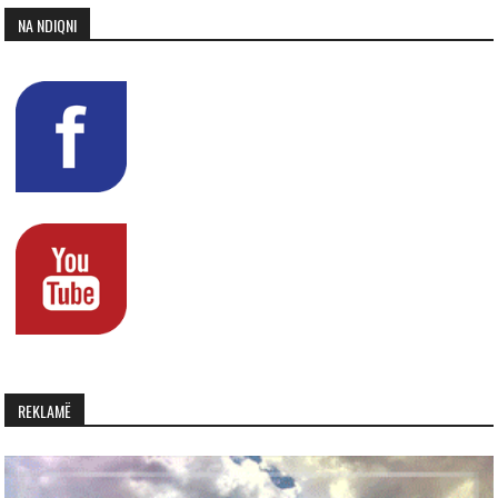
NA NDIQNI
REKLAMË