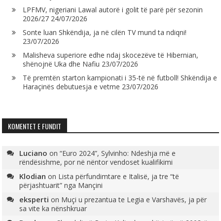
LPFMV, nigeriani Lawal autorë i golit të parë për sezonin
2026/27
24/07/2026
Sonte luan Shkëndija, ja në cilën TV mund ta ndiqni!
23/07/2026
Malisheva superiore edhe ndaj skocezëve të Hibernian,
shënojnë Uka dhe Nafiu
23/07/2026
Të premtën starton kampionati i 35-të në futboll! Shkëndija e
Haraçinës debutuesja e vetme
23/07/2026
KOMENTET E FUNDIT
Luciano
on
“Euro 2024”, Sylvinho: Ndeshja më e
rëndësishme, por në nëntor vendoset kualifikimi
Klodian
on
Lista përfundimtare e Italisë, ja tre “të
përjashtuarit” nga Mançini
eksperti
on
Muçi u prezantua te Legia e Varshavës, ja për
sa vite ka nënshkruar