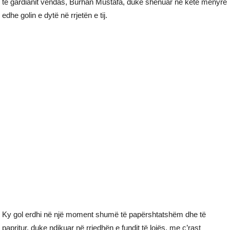
të gardianit vendas, Burhan Mustafa, duke shënuar në këtë mënyrë
edhe golin e dytë në rrjetën e tij.
Ky gol erdhi në një moment shumë të papërshtatshëm dhe të
papritur, duke ndikuar në rrjedhën e fundit të lojës, me ç’rast