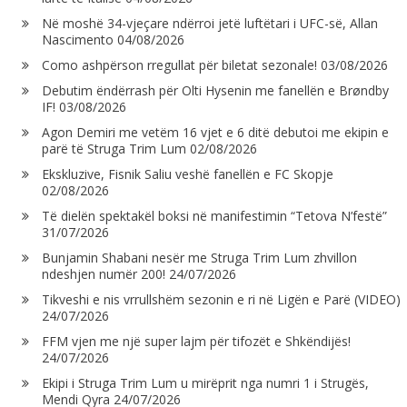
Në moshë 34-vjeçare ndërroi jetë luftëtari i UFC-së, Allan
Nascimento
04/08/2026
Como ashpërson rregullat për biletat sezonale!
03/08/2026
Debutim ëndërrash për Olti Hysenin me fanellën e Brøndby
IF!
03/08/2026
Agon Demiri me vetëm 16 vjet e 6 ditë debutoi me ekipin e
parë të Struga Trim Lum
02/08/2026
Ekskluzive, Fisnik Saliu veshë fanellën e FC Skopje
02/08/2026
Të dielën spektakël boksi në manifestimin “Tetova N’festë”
31/07/2026
Bunjamin Shabani nesër me Struga Trim Lum zhvillon
ndeshjen numër 200!
24/07/2026
Tikveshi e nis vrrullshëm sezonin e ri në Ligën e Parë (VIDEO)
24/07/2026
FFM vjen me një super lajm për tifozët e Shkëndijës!
24/07/2026
Ekipi i Struga Trim Lum u mirëprit nga numri 1 i Strugës,
Mendi Qyra
24/07/2026