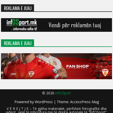
REKLAMA E JUAJ
REKLAMA E JUAJ
© 2026
infOSport
Powered by
WordPress
| Theme:
AccessPress Mag
V Ë R E J T J E – Të gjitha materialet, përfshirë fotografitë dhe
videot, janë të mbrojtura me të drejta autoriale të “infOSport”.