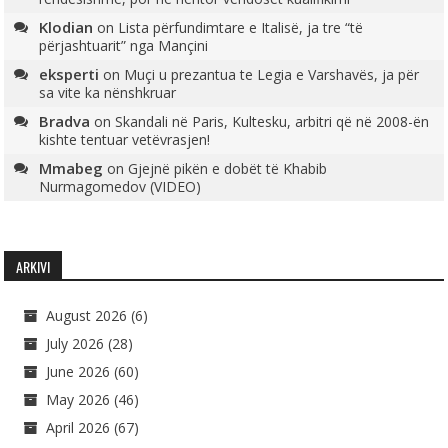
Klodian
on
Lista përfundimtare e Italisë, ja tre “të
përjashtuarit” nga Mançini
eksperti
on
Muçi u prezantua te Legia e Varshavës, ja për
sa vite ka nënshkruar
Bradva
on
Skandali në Paris, Kultesku, arbitri që në 2008-ën
kishte tentuar vetëvrasjen!
Mmabeg
on
Gjejnë pikën e dobët të Khabib
Nurmagomedov (VIDEO)
ARKIVI
August 2026
(6)
July 2026
(28)
June 2026
(60)
May 2026
(46)
April 2026
(67)