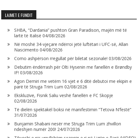
LAJMET E FUNDIT
SHBA, “Dardania” pushton Gran Paradison, majën më të
lartë të Italisë
04/08/2026
Në moshë 34-vjeçare ndërroi jetë luftëtari i UFC-së, Allan
Nascimento
04/08/2026
Como ashpërson rregullat për biletat sezonale!
03/08/2026
Debutim ëndërrash për Olti Hysenin me fanellën e Brøndby
IF!
03/08/2026
Agon Demiri me vetëm 16 vjet e 6 ditë debutoi me ekipin e
parë të Struga Trim Lum
02/08/2026
Ekskluzive, Fisnik Saliu veshë fanellën e FC Skopje
02/08/2026
Të dielën spektakël boksi në manifestimin “Tetova N’festë”
31/07/2026
Bunjamin Shabani nesër me Struga Trim Lum zhvillon
ndeshjen numër 200!
24/07/2026
Tikveshi e nis vrrullshëm sezonin e ri në Ligën e Parë (VIDEO)