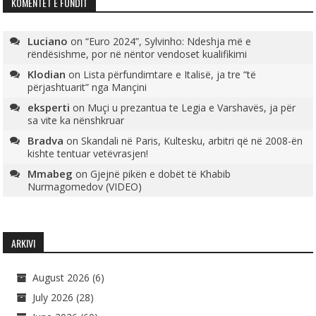
KOMENTET E FUNDIT
Luciano
on
“Euro 2024”, Sylvinho: Ndeshja më e
rëndësishme, por në nëntor vendoset kualifikimi
Klodian
on
Lista përfundimtare e Italisë, ja tre “të
përjashtuarit” nga Mançini
eksperti
on
Muçi u prezantua te Legia e Varshavës, ja për
sa vite ka nënshkruar
Bradva
on
Skandali në Paris, Kultesku, arbitri që në 2008-ën
kishte tentuar vetëvrasjen!
Mmabeg
on
Gjejnë pikën e dobët të Khabib
Nurmagomedov (VIDEO)
ARKIVI
August 2026
(6)
July 2026
(28)