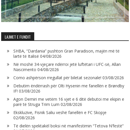
LAJMET E FUNDIT
SHBA, “Dardania” pushton Gran Paradison, majën më të
lartë të Italisë
04/08/2026
Në moshë 34-vjeçare ndërroi jetë luftëtari i UFC-së, Allan
Nascimento
04/08/2026
Como ashpërson rregullat për biletat sezonale!
03/08/2026
Debutim ëndërrash për Olti Hysenin me fanellën e Brøndby
IF!
03/08/2026
Agon Demiri me vetëm 16 vjet e 6 ditë debutoi me ekipin e
parë të Struga Trim Lum
02/08/2026
Ekskluzive, Fisnik Saliu veshë fanellën e FC Skopje
02/08/2026
Të dielën spektakël boksi në manifestimin “Tetova N’festë”