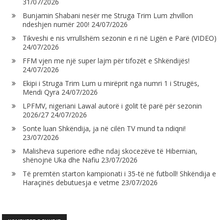
31/07/2026
Bunjamin Shabani nesër me Struga Trim Lum zhvillon
ndeshjen numër 200!
24/07/2026
Tikveshi e nis vrrullshëm sezonin e ri në Ligën e Parë (VIDEO)
24/07/2026
FFM vjen me një super lajm për tifozët e Shkëndijës!
24/07/2026
Ekipi i Struga Trim Lum u mirëprit nga numri 1 i Strugës,
Mendi Qyra
24/07/2026
LPFMV, nigeriani Lawal autorë i golit të parë për sezonin
2026/27
24/07/2026
Sonte luan Shkëndija, ja në cilën TV mund ta ndiqni!
23/07/2026
Malisheva superiore edhe ndaj skocezëve të Hibernian,
shënojnë Uka dhe Nafiu
23/07/2026
Të premtën starton kampionati i 35-të në futboll! Shkëndija e
Haraçinës debutuesja e vetme
23/07/2026