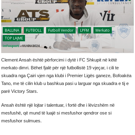
BALLINA
FUTBOLL
Futboll Vendor
LPFM
Merkato
TOP LAJME
infosport
-
11/01/2024
0
Clement Ansah është përforcimi i dytë i FC Shkupit në këtë
merkato dimri. Bëhet fjalë për një futbollistë 19 vjeçar, i cili te
skuadra nga Çairi vjen nga klubi i Premier Ligës ganeze, Bofoakëa
Tano, me të cilin klub u bashkua pasi u larguar nga skuadra e tij e
parë Victory Stars.
Ansah është një lojtar i talentuar, i fortë dhe i lëvizshëm në
mesfushë, që mund të luajë si mesfushor qendror ose si
mesfushor sulmues.