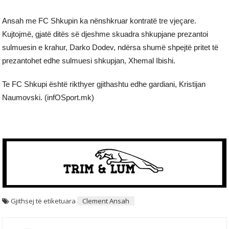
Ansah me FC Shkupin ka nënshkruar kontratë tre vjeçare.
Kujtojmë, gjatë ditës së djeshme skuadra shkupjane prezantoi
sulmuesin e krahur, Darko Dodev, ndërsa shumë shpejtë pritet të
prezantohet edhe sulmuesi shkupjan, Xhemal Ibishi.
Te FC Shkupi është rikthyer gjithashtu edhe gardiani, Kristijan
Naumovski. (infOSport.mk)
Gjithsej të etiketuara
Clement Ansah