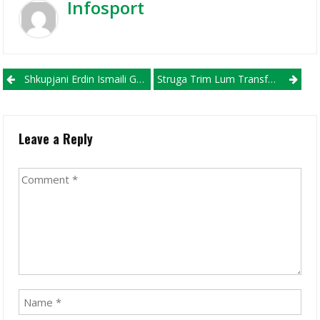
Infosport
Post navigation
Shkupjani Erdin Ismaili Gjen Golin Debutues Me Fanellën E Bazelit!
Struga Trim Lum Transferon Talentin Shqiptarë Të Borusia MenhenGladbahut!
Leave a Reply