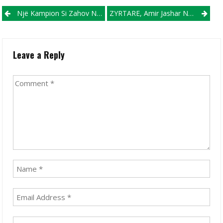
Post navigation
Një Kampion Si Zahov Në Portën E Voska Sport
ZYRTARE, Amir Jashar Ndahet Me Gostivarin
Leave a Reply