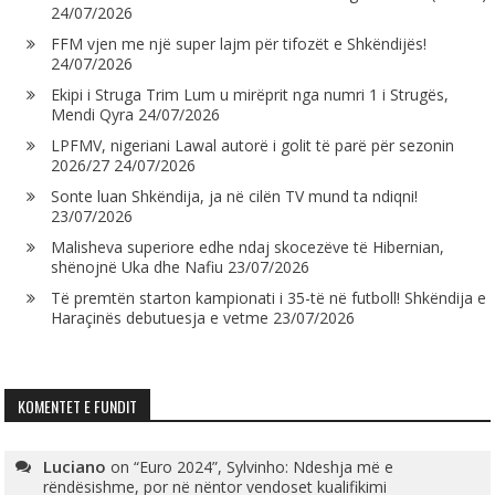
24/07/2026
FFM vjen me një super lajm për tifozët e Shkëndijës!
24/07/2026
Ekipi i Struga Trim Lum u mirëprit nga numri 1 i Strugës,
Mendi Qyra
24/07/2026
LPFMV, nigeriani Lawal autorë i golit të parë për sezonin
2026/27
24/07/2026
Sonte luan Shkëndija, ja në cilën TV mund ta ndiqni!
23/07/2026
Malisheva superiore edhe ndaj skocezëve të Hibernian,
shënojnë Uka dhe Nafiu
23/07/2026
Të premtën starton kampionati i 35-të në futboll! Shkëndija e
Haraçinës debutuesja e vetme
23/07/2026
KOMENTET E FUNDIT
Luciano
on
“Euro 2024”, Sylvinho: Ndeshja më e
rëndësishme, por në nëntor vendoset kualifikimi