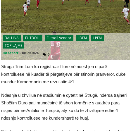
BALLINA
FUTBOLL
Futboll Vendor
LDFM
LPFM
TOP LAJME
infosport
-
18/01/2024
0
Struga Trim Lum ka regjistruar fitore në ndeshjen e parë
kontrolluese në kuadër të përgatitjeve për stinorin pranveror, duke
mundur Karaormanin me rezultatin 4:1.
Ndeshja u zhvillua në stadiumin e qytetit në Strugë, ndërsa trajneri
Shpëtim Duro pati mundësinë të shoh formën e skuadrës para
nisjes për në Antalia të Turqisë, aty ku do të zhvillojmë edhe 4
ndeshje kontrolluese me kundërshtarë të huaj.