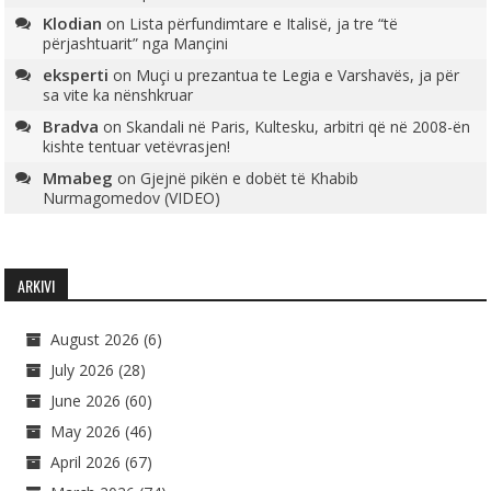
Klodian
on
Lista përfundimtare e Italisë, ja tre “të
përjashtuarit” nga Mançini
eksperti
on
Muçi u prezantua te Legia e Varshavës, ja për
sa vite ka nënshkruar
Bradva
on
Skandali në Paris, Kultesku, arbitri që në 2008-ën
kishte tentuar vetëvrasjen!
Mmabeg
on
Gjejnë pikën e dobët të Khabib
Nurmagomedov (VIDEO)
ARKIVI
August 2026
(6)
July 2026
(28)
June 2026
(60)
May 2026
(46)
April 2026
(67)