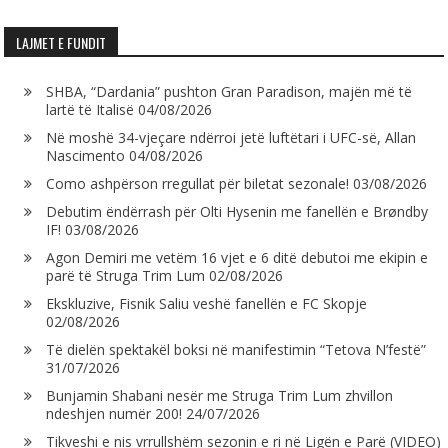
LAJMET E FUNDIT
SHBA, “Dardania” pushton Gran Paradison, majën më të
lartë të Italisë
04/08/2026
Në moshë 34-vjeçare ndërroi jetë luftëtari i UFC-së, Allan
Nascimento
04/08/2026
Como ashpërson rregullat për biletat sezonale!
03/08/2026
Debutim ëndërrash për Olti Hysenin me fanellën e Brøndby
IF!
03/08/2026
Agon Demiri me vetëm 16 vjet e 6 ditë debutoi me ekipin e
parë të Struga Trim Lum
02/08/2026
Ekskluzive, Fisnik Saliu veshë fanellën e FC Skopje
02/08/2026
Të dielën spektakël boksi në manifestimin “Tetova N’festë”
31/07/2026
Bunjamin Shabani nesër me Struga Trim Lum zhvillon
ndeshjen numër 200!
24/07/2026
Tikveshi e nis vrrullshëm sezonin e ri në Ligën e Parë (VIDEO)