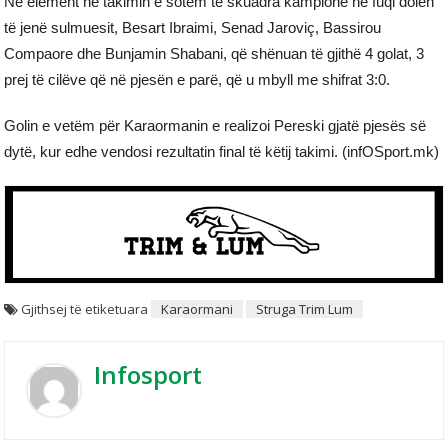
Në element në takimin e sotëm te skuadra kampione në fuqi dolën
të jenë sulmuesit, Besart Ibraimi, Senad Jaroviç, Bassirou
Compaore dhe Bunjamin Shabani, që shënuan të gjithë 4 golat, 3
prej të cilëve që në pjesën e parë, që u mbyll me shifrat 3:0.
Golin e vetëm për Karaormanin e realizoi Pereski gjatë pjesës së
dytë, kur edhe vendosi rezultatin final të këtij takimi. (infOSport.mk)
Gjithsej të etiketuara
Karaormani
Struga Trim Lum
Infosport