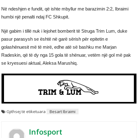
Në ndeshjen e fundit, që ishte mbyllur me barazimin 2:2, Ibraimi
humbi një penalti ndaj FC Shkupit.
Një gabim i tillë nuk i lejohet bomberit të Struga Trim Lum, duke
pasur parasysh se është në garë sërish për epitetin e
golashënuesit më të mirë, edhe atë së bashku me Marjan
Radeskin, që të dy nga 15 gola të shënuar, vetëm një gol më pak
se kryesuesi aktual, Aleksa Marushiq.
Gjithsej të etiketuara
Besart Ibraimi
Infosport