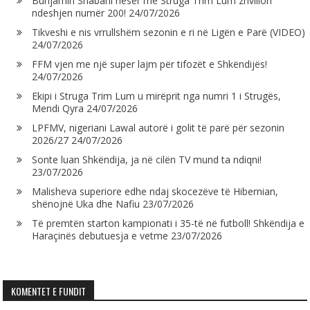
Bunjamin Shabani nesër me Struga Trim Lum zhvillon
ndeshjen numër 200!
24/07/2026
Tikveshi e nis vrrullshëm sezonin e ri në Ligën e Parë (VIDEO)
24/07/2026
FFM vjen me një super lajm për tifozët e Shkëndijës!
24/07/2026
Ekipi i Struga Trim Lum u mirëprit nga numri 1 i Strugës,
Mendi Qyra
24/07/2026
LPFMV, nigeriani Lawal autorë i golit të parë për sezonin
2026/27
24/07/2026
Sonte luan Shkëndija, ja në cilën TV mund ta ndiqni!
23/07/2026
Malisheva superiore edhe ndaj skocezëve të Hibernian,
shënojnë Uka dhe Nafiu
23/07/2026
Të premtën starton kampionati i 35-të në futboll! Shkëndija e
Haraçinës debutuesja e vetme
23/07/2026
KOMENTET E FUNDIT