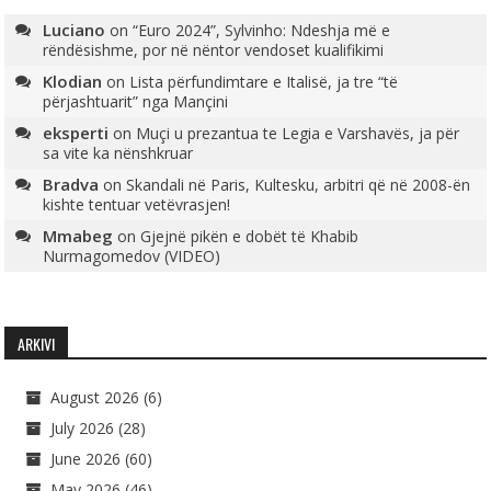
Luciano
on
“Euro 2024”, Sylvinho: Ndeshja më e
rëndësishme, por në nëntor vendoset kualifikimi
Klodian
on
Lista përfundimtare e Italisë, ja tre “të
përjashtuarit” nga Mançini
eksperti
on
Muçi u prezantua te Legia e Varshavës, ja për
sa vite ka nënshkruar
Bradva
on
Skandali në Paris, Kultesku, arbitri që në 2008-ën
kishte tentuar vetëvrasjen!
Mmabeg
on
Gjejnë pikën e dobët të Khabib
Nurmagomedov (VIDEO)
ARKIVI
August 2026
(6)
July 2026
(28)
June 2026
(60)
May 2026
(46)