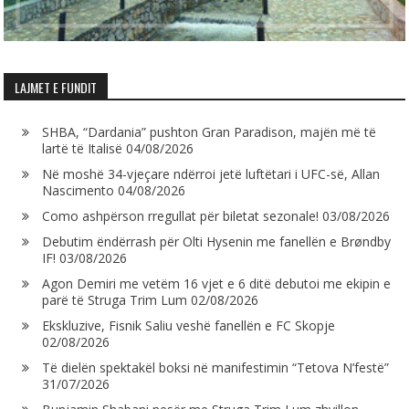
LAJMET E FUNDIT
SHBA, “Dardania” pushton Gran Paradison, majën më të
lartë të Italisë
04/08/2026
Në moshë 34-vjeçare ndërroi jetë luftëtari i UFC-së, Allan
Nascimento
04/08/2026
Como ashpërson rregullat për biletat sezonale!
03/08/2026
Debutim ëndërrash për Olti Hysenin me fanellën e Brøndby
IF!
03/08/2026
Agon Demiri me vetëm 16 vjet e 6 ditë debutoi me ekipin e
parë të Struga Trim Lum
02/08/2026
Ekskluzive, Fisnik Saliu veshë fanellën e FC Skopje
02/08/2026
Të dielën spektakël boksi në manifestimin “Tetova N’festë”
31/07/2026