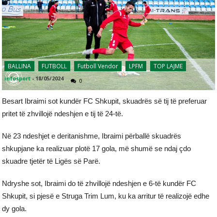
BALLINA
FUTBOLL
Futboll Vendor
LPFM
TOP LAJME
infosport
-
18/05/2024
0
Besart Ibraimi sot kundër FC Shkupit, skuadrës së tij të preferuar
pritet të zhvillojë ndeshjen e tij të 24-të.
Në 23 ndeshjet e deritanishme, Ibraimi përballë skuadrës
shkupjane ka realizuar plotë 17 gola, më shumë se ndaj çdo
skuadre tjetër të Ligës së Parë.
Ndryshe sot, Ibraimi do të zhvillojë ndeshjen e 6-të kundër FC
Shkupit, si pjesë e Struga Trim Lum, ku ka arritur të realizojë edhe
dy gola.