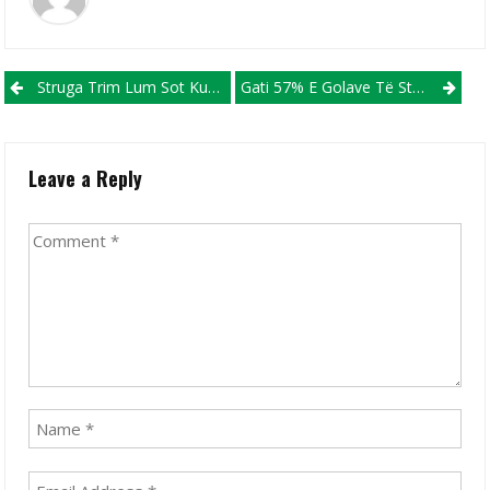
Post navigation
Struga Trim Lum Sot Kundër Shkupit Pranë Një Rekordi Të Ri
Gati 57% E Golave Të Struga Trim Lum, Mbajnë Firmën E Dyshes Ibraimi-Radeski
Leave a Reply